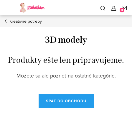
Prejsť
N
na
obsah
Kreatívne potreby
K
3D modely
Produkty ešte len pripravujeme.
Môžete sa ale pozrieť na ostatné kategórie.
SPÄŤ DO OBCHODU