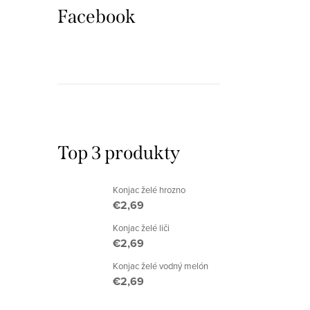
i
i
Facebook
s
e
p
p
r
r
o
o
d
d
Top 3 produkty
u
u
Konjac želé hrozno
k
k
€2,69
t
t
Konjac želé liči
€2,69
o
o
Konjac želé vodný melón
v
v
€2,69