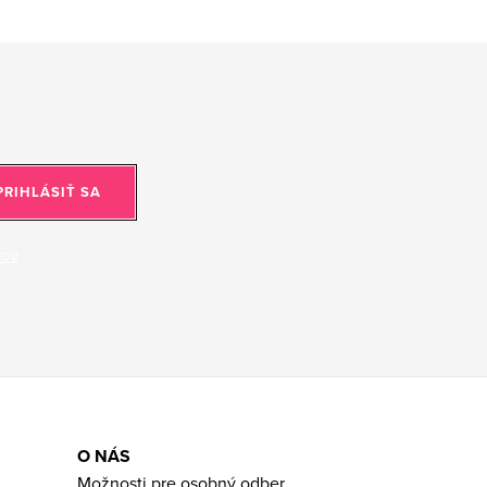
PRIHLÁSIŤ SA
jov
O NÁS
Možnosti pre osobný odber