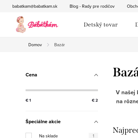
Prejsť
babatkam@babatkam.sk
Blog - Rady pre rodičov
Obch
na
obsah
Detský tovar
D
Domov
Bazár
B
Baz
Cena
o
č
V našej 
na rôzne
€
1
€
2
n
ý
Špeciálne akcie
p
Najpre
Na sklade
1