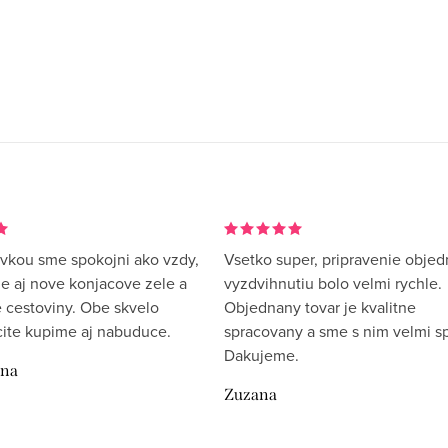
vkou sme spokojni ako vzdy,
Vsetko super, pripravenie objed
me aj nove konjacove zele a
vyzdvihnutiu bolo velmi rychle.
 cestoviny. Obe skvelo
Objednany tovar je kvalitne
rcite kupime aj nabuduce.
spracovany a sme s nim velmi sp
Dakujeme.
ina
Zuzana