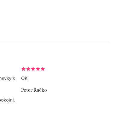
navky k
OK
Peter Račko
okojni.