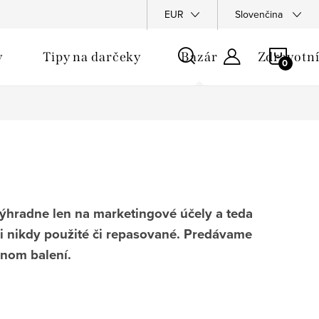
u
EUR
Slovenčina
NÁKU
y
Tipy na darčeky
Bazár
Zdravotní
KOŠÍ
výhradne len na marketingové účely a teda
li nikdy použité či repasované. Predávame
dnom balení.