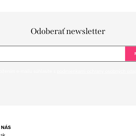
Odoberať newsletter
ožením e-mailu súhlasíte s
podmienkami ochrany osobných úda
 NÁS
.sk