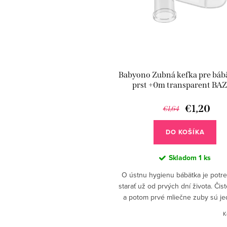
Babyono Zubná kefka pre báb
prst +0m transparent BA
€1,20
€1,64
DO KOŠÍKA
Skladom
1 ks
O ústnu hygienu bábätka je potr
starať už od prvých dní života. Čis
a potom prvé mliečne zuby sú j
podmienok zdravého chrupu. Naj
K
riešením a...