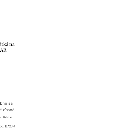
ätká na
ZAR
ebné sa
té ďasná
ednou z
lepším
ód:
B723-4