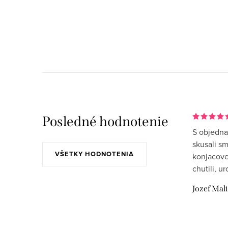
O
v
l
á
d
a
Posledné hodnotenie
S objedna
c
skusali s
i
VŠETKY HODNOTENIA
konjacove
e
chutili, u
p
Jozef Mal
r
v