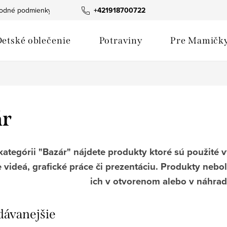
odné podmienky
Fotogaléria produktov
+421918700722
Hodnotenie obchod
etské oblečenie
Potraviny
Pre Mamičk
ár
kategórii "Bazár" nájdete produkty ktoré sú použité 
 videá, grafické práce či prezentáciu. Produkty nebo
ich v otvorenom alebo v náhra
dávanejšie