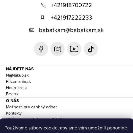
á
+421918700722
p
+421917222233
ä
babatkam
@
babatkam.sk
t
i
e
NÁJDETE NÁS
NajNákup.sk
Pricemania,sk
Heureka.sk
Favi.sk
O NÁS
Možnosti pre osobný odber
Kontakty
Obchodne podmienky a GDPR
Doprava
Používame súbory cookie, aby sme vám umožnili pohodlné