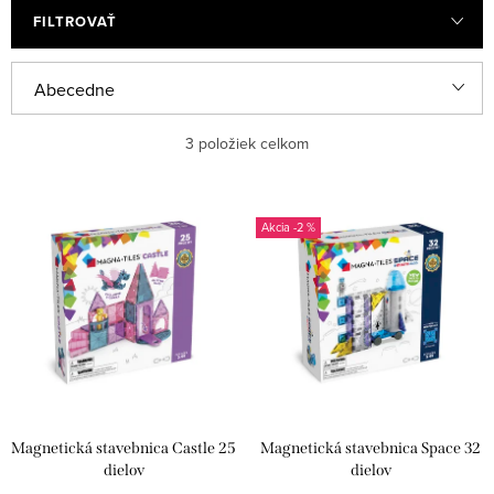
FILTROVAŤ
R
Abecedne
a
Najlacnejšie
3
položiek celkom
d
e
Najdrahšie
V
n
-2 %
ý
Najpredávanejšie
i
p
e
i
p
s
r
p
o
r
d
Magnetická stavebnica Castle 25
Magnetická stavebnica Space 32
o
u
dielov
dielov