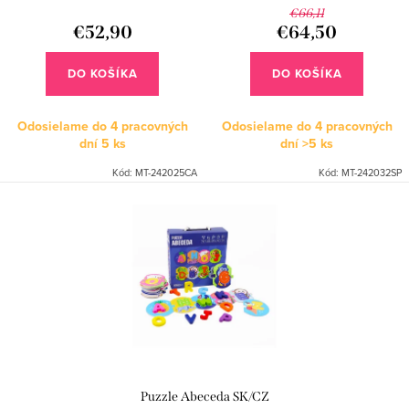
d
k
€66,11
u
€52,90
€64,50
t
k
o
DO KOŠÍKA
DO KOŠÍKA
t
v
o
Odosielame do 4 pracovných
Odosielame do 4 pracovných
dní
5 ks
dní
>5 ks
v
Kód:
MT-242025CA
Kód:
MT-242032SP
Puzzle Abeceda SK/CZ