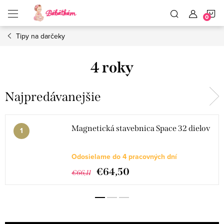
Prejsť
N
na
obsah
Tipy na darčeky
K
4 roky
Najpredávanejšie
Magnetická stavebnica Space 32 dielov
Odosielame do 4 pracovných dní
€64,50
€66,11