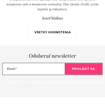
i
konjacove zele a konjacove cestoviny. Obe skvelo chutili, urcite
e
kupime aj nabuduce.
p
Jozef Malina
r
v
k
VŠETKY HODNOTENIA
y
v
ý
Odoberať newsletter
p
i
s
Email
PRIHLÁSIŤ SA
u
Vložením e-mailu súhlasíte s
podmienkami ochrany osobných údajov
Z