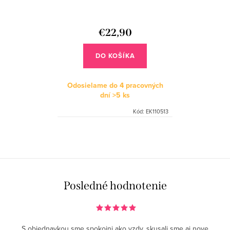
€22,90
DO KOŠÍKA
Odosielame do 4 pracovných
dní
>5 ks
Kód:
EK110513
O
v
l
á
Posledné hodnotenie
d
a
c
S objednavkou sme spokojni ako vzdy, skusali sme aj nove