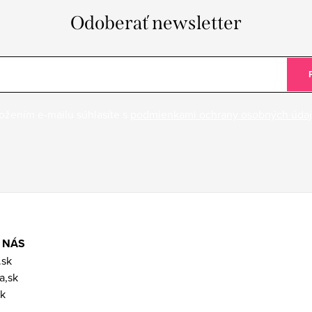
Odoberať newsletter
ožením e-mailu súhlasíte s
podmienkami ochrany osobných úda
 NÁS
.sk
a,sk
k