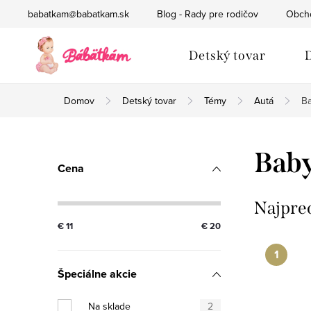
Prejsť
babatkam@babatkam.sk
Blog - Rady pre rodičov
Obch
na
obsah
Detský tovar
D
Domov
Detský tovar
Témy
Autá
B
B
Bab
Cena
o
č
Najpre
€
11
€
20
n
ý
Špeciálne akcie
p
Na sklade
2