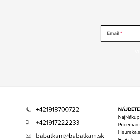
s
u
Email
Vl
Z
á
+421918700722
NÁJDETE
p
NajNákup
+421917222233
Pricemani
ä
Heureka.s
babatkam
@
babatkam.sk
Favi.sk