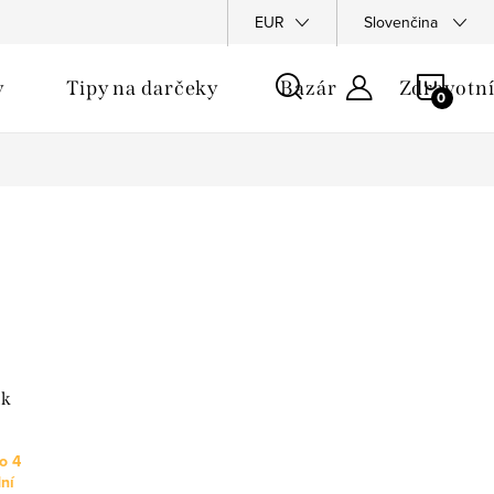
u
EUR
Slovenčina
NÁKU
y
Tipy na darčeky
Bazár
Zdravotní
KOŠÍ
ik
o 4
ní