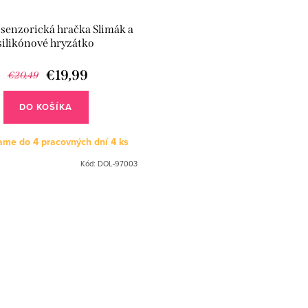
senzorická hračka Slimák a
silikónové hryzátko
€19,99
€20,49
DO KOŠÍKA
ame do 4 pracovných dní
4 ks
Kód:
DOL-97003