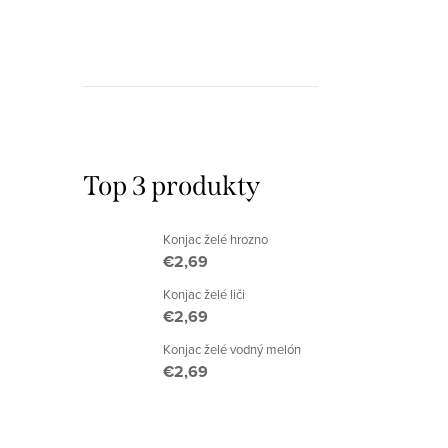
r
r
o
o
d
d
u
u
k
Top 3 produkty
k
t
t
Konjac želé hrozno
o
o
€2,69
v
Konjac želé liči
v
€2,69
O
Konjac želé vodný melón
v
€2,69
l
á