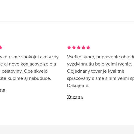
vkou sme spokojni ako vzdy,
Vsetko super, pripravenie objed
me aj nove konjacove zele a
vyzdvihnutiu bolo velmi rychle.
 cestoviny. Obe skvelo
Objednany tovar je kvalitne
rcite kupime aj nabuduce.
spracovany a sme s nim velmi sp
Dakujeme.
ina
Zuzana