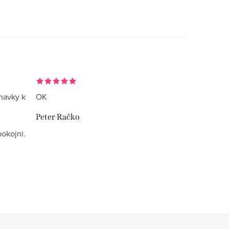
navky k
OK
Peter Račko
okojni.