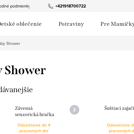
odné podmienky
Fotogaléria produktov
+421918700722
Hodnotenie obchod
etské oblečenie
Potraviny
Pre Mamičk
aby Shower
y Shower
dávanejšie
Závesná
Šuštiaci zajač
senzorická hračka
Slimák a
Odosielame do 4
Odosielame d
silikónové
pracovných dní
pracovných d
hryzátko