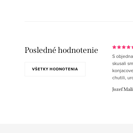
d
a
c
i
e
Posledné hodnotenie
p
S objedna
r
skusali s
VŠETKY HODNOTENIA
konjacove
v
chutili, u
k
Jozef Mal
y
v
ý
p
i