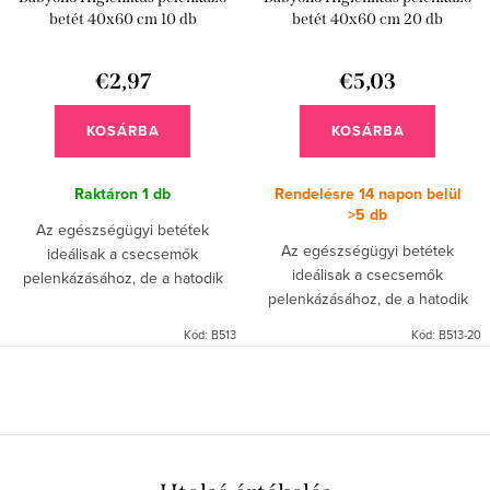
k
d
betét 40x60 cm 10 db
betét 40x60 cm 20 db
l
e
i
€2,97
€5,03
z
s
é
KOSÁRBA
KOSÁRBA
t
s
á
Raktáron
1 db
Rendelésre 14 napon belül
e
>5 db
j
Az egészségügyi betétek
Az egészségügyi betétek
ideálisak a csecsemők
a
ideálisak a csecsemők
pelenkázásához, de a hatodik
pelenkázásához, de a hatodik
héten lévő nők számára is az ágy
héten lévő nők számára is az ágy
takarására. A rendkívül nedvszívó
Kód:
B513
Kód:
B513-20
takarására. A rendkívül nedvszívó
betétek a higiénia és a
betétek a higiénia és a
kényelem...
L
kényelem...
i
s
t