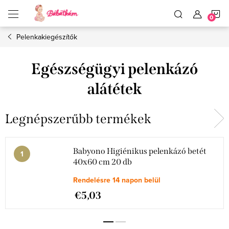
Ugrás
K
a
fő
tartalomhoz
Pelenkakiegészítők
Egészségügyi pelenkázó
alátétek
Legnépszerűbb termékek
Babyono Higiénikus pelenkázó betét
40x60 cm 20 db
Rendelésre 14 napon belül
€5,03