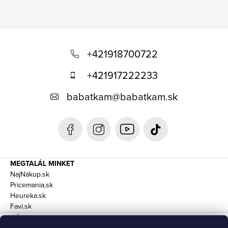
L
á
+421918700722
b
+421917222233
l
babatkam
@
babatkam.sk
é
c
MEGTALÁL MINKET
NajNákup.sk
Pricemania,sk
Heureka.sk
Favi.sk
RÓLUNK