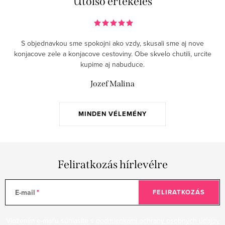
Utolsó értékelés
a
i
r
S objednavkou sme spokojni ako vzdy, skusali sme aj nove
á
konjacove zele a konjacove cestoviny. Obe skvelo chutili, urcite
n
kupime aj nabuduce.
y
Jozef Malina
í
t
á
MINDEN VÉLEMÉNY
s
e
l
Feliratkozás hírlevélre
e
m
e
E-mail
FELIRATKOZÁS
i
Vložením e-mailu súhlasíte s
podmienkami ochrany osobných údajov