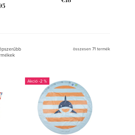
€18
95
épszerűbb
összesen
71
termék
rmékek
-2 %