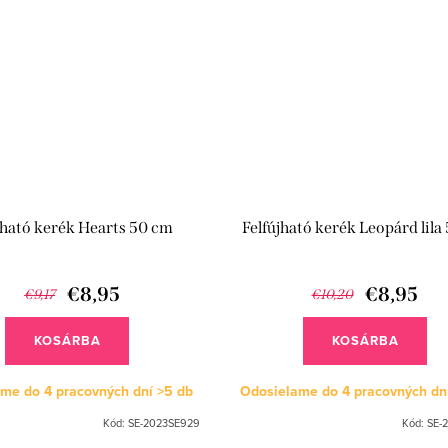
jható kerék Hearts 50 cm
Felfújható kerék Leopárd lila
€8,95
€8,95
€9,17
€10,20
KOSÁRBA
KOSÁRBA
me do 4 pracovných dní
>5 db
Odosielame do 4 pracovných dn
Kód:
SE-2023SE929
Kód:
SE-