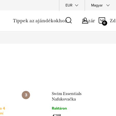
EUR
Magyar
KOS
Tippek az ajándékokhoz
Bazár
Zd
Swim Essentials
Nafukovačka
Srdce dúha s
o 4
Raktáron
 210
trblietkami
ní