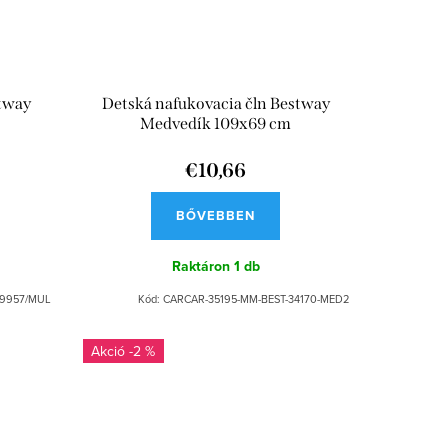
stway
Detská nafukovacia čln Bestway
Medvedík 109x69 cm
€10,66
BŐVEBBEN
Raktáron
1 db
9957/MUL
Kód:
CARCAR-35195-MM-BEST-34170-MED2
-2 %