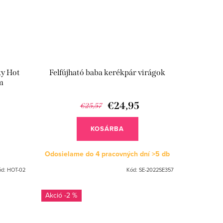
ky Hot
Felfújható baba kerékpár virágok
m
€24,95
€25,57
KOSÁRBA
Odosielame do 4 pracovných dní
>5 db
ód:
HOT-02
Kód:
SE-2022SE357
-2 %