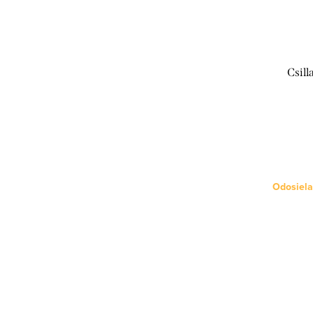
Csill
Odosiela