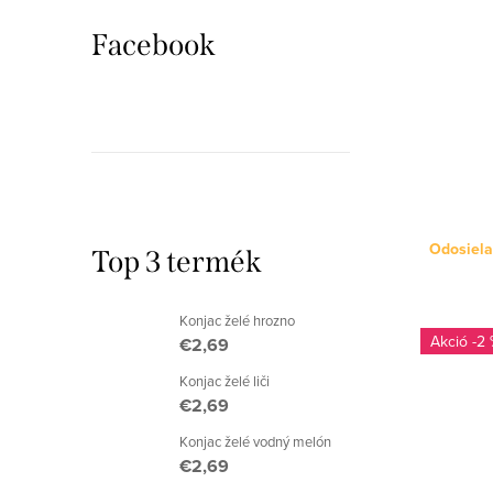
k
r
Facebook
e
e
k
n
l
d
i
e
s
z
Odosiela
t
Top 3 termék
é
á
Konjac želé hrozno
s
j
-2 
€2,69
e
Konjac želé liči
a
€2,69
Konjac želé vodný melón
€2,69