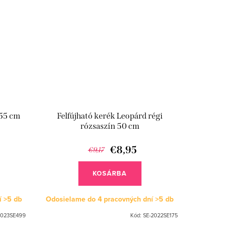
 55 cm
Felfújható kerék Leopárd régi
rózsaszín 50 cm
€8,95
€9,17
KOSÁRBA
í
>5 db
Odosielame do 4 pracovných dní
>5 db
2023SE499
Kód:
SE-2022SE175