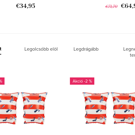
€34,95
€64,
€71,70
t
Legolcsóbb elöl
Legdrágább
Legn
te
%
-2 %