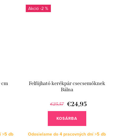
-2 %
0 cm
Felfújható kerékpár csecsemőknek
Bálna
€24,95
€25,57
KOSÁRBA
í
>5 db
Odosielame do 4 pracovných dní
>5 db