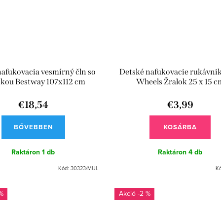
afukovacia vesmírný čln so
Detské nafukovacie rukávni
škou Bestway 107x112 cm
Wheels Žralok 25 x 15 c
€18,54
€3,99
BŐVEBBEN
KOSÁRBA
Raktáron
1 db
Raktáron
4 db
Kód:
30323/MUL
K
%
-2 %