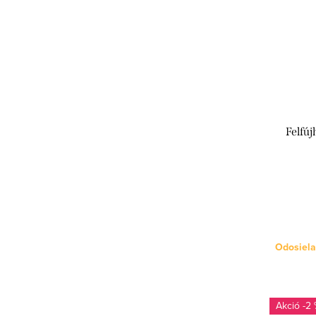
Felfúj
Odosiela
-2 