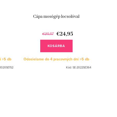
Cápa mosógép locsolóval
€24,95
€25,57
KOSÁRBA
í
>5 db
Odosielame do 4 pracovných dní
>5 db
2020SE152
Kód:
SE-2022SE364