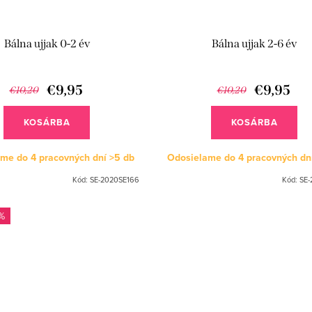
Bálna ujjak 0-2 év
Bálna ujjak 2-6 év
€9,95
€9,95
€10,20
€10,20
KOSÁRBA
KOSÁRBA
me do 4 pracovných dní
>5 db
Odosielame do 4 pracovných dn
Kód:
SE-2020SE166
Kód:
SE-
%