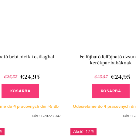
ható bébi bicikli csillaghal
Felfújható felfújható dzsu
kerékpár babáknak
€24,95
€24,95
€25,57
€25,57
KOSÁRBA
KOSÁRBA
me do 4 pracovných dní
>5 db
Odosielame do 4 pracovných dn
Kód:
SE-2022SE347
Kód:
SE-
%
-12 %