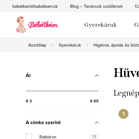
Ugrás
babatkam@babatkam.sk
Blog – Tanácsok szülőknek
Üz
a
fő
Gyerekáruk
G
tartalomhoz
Kezdőlap
Gyerekáruk
Higiénia, ápolás és biz
O
Hüve
Ár
l
d
Legnép
€
3
€
65
a
l
A címke szerint
s
Raktáron
71