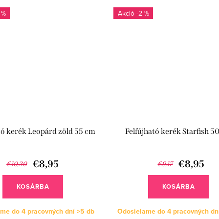
 %
-2 %
tó kerék Leopárd zöld 55 cm
Felfújható kerék Starfish 5
€8,95
€8,95
€10,20
€9,17
KOSÁRBA
KOSÁRBA
me do 4 pracovných dní
>5 db
Odosielame do 4 pracovných dn