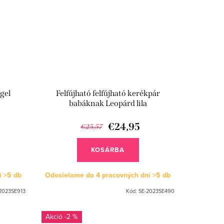
ngel
Felfújható felfújható kerékpár
babáknak Leopárd lila
€24,95
€25,57
KOSÁRBA
í
>5 db
Odosielame do 4 pracovných dní
>5 db
2023SE913
Kód:
SE-2023SE490
-2 %