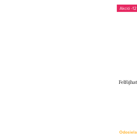
-12
Felfújha
Odosiela