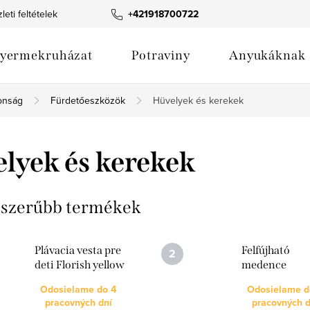
leti feltételek
Termék fotógaléria
+421918700722
Webáruház értékelése
yermekruházat
Potraviny
Anyukáknak
tonság
Fürdetőeszközök
Hüvelyek és kerekek
lyek és kerekek
szerűbb termékek
Plávacia vesta pre
Felfújható
deti Florish yellow
medence
1-2 roky
csúszdával
Odosielame do 4
Odosielame d
Leopard bézs
pracovných dní
pracovných d
cm