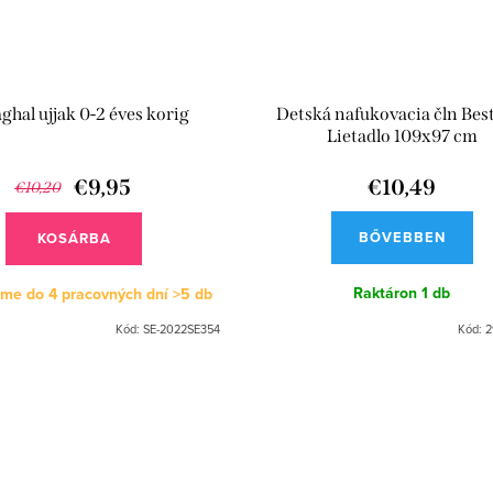
aghal ujjak 0-2 éves korig
Detská nafukovacia čln Be
Lietadlo 109x97 cm
€9,95
€10,49
€10,20
BŐVEBBEN
KOSÁRBA
Raktáron
1 db
me do 4 pracovných dní
>5 db
Kód:
SE-2022SE354
Kód:
2