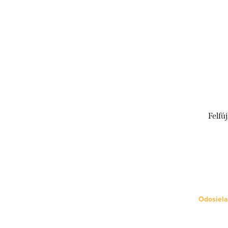
Felfú
Odosiela