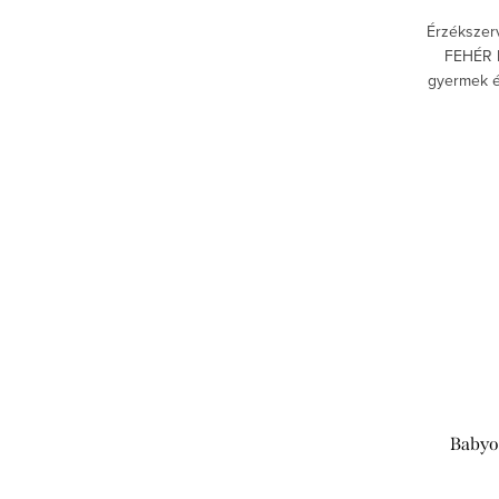
Érzékszerv
FEHÉR 
gyermek ér
tartva, ko
Babyo