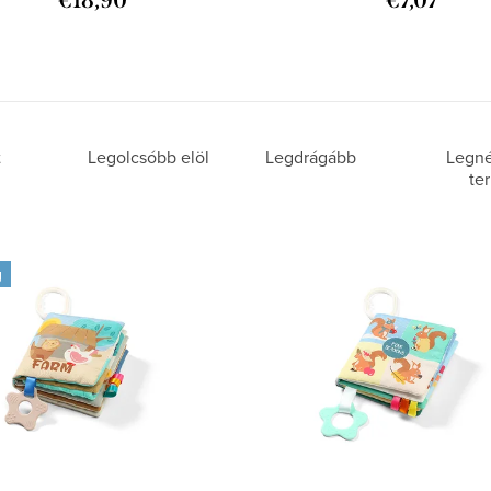
€18,90
€7,07
t
Legolcsóbb elöl
Legdrágább
Legn
te
g