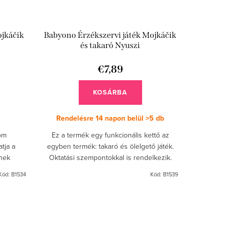
ojkáčik
Babyono Érzékszervi játék Mojkáčik
és takaró Nyuszi
€7,89
KOSÁRBA
Rendelésre 14 napon belül
>5 db
nom
Ez a termék egy funkcionális kettő az
tja a
egyben termék: takaró és ölelgető játék.
nek
Oktatási szempontokkal is rendelkezik.
zek és a
Kód:
B1534
Kód:
B1539
...