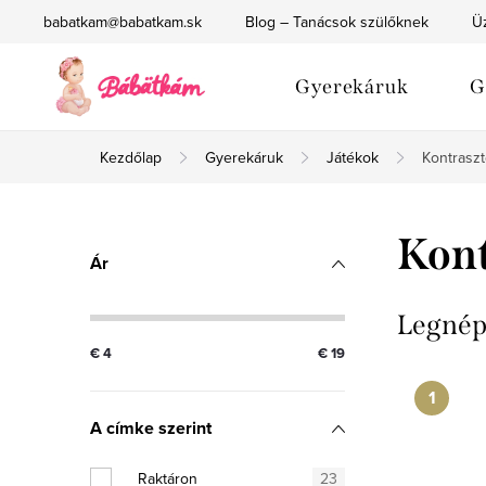
Ugrás
babatkam@babatkam.sk
Blog – Tanácsok szülőknek
Üz
a
fő
Gyerekáruk
G
tartalomhoz
Kezdőlap
Gyerekáruk
Játékok
Kontraszt
O
Kont
Ár
l
d
Legnép
€
4
€
19
a
l
A címke szerint
s
Raktáron
23