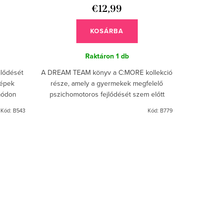
€12,99
KOSÁRBA
Raktáron
1 db
jlődését
A DREAM TEAM könyv a C:MORE kollekció
képek
része, amely a gyermekek megfelelő
 módon
pszichomotoros fejlődését szem előtt
i formák
tartva készült. Serkenti a látás, a tapintás
Kód:
B543
Kód:
B779
és a hallás...