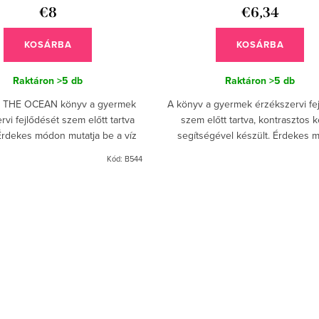
€8
€6,34
KOSÁRBA
KOSÁRBA
Raktáron
>5 db
Raktáron
>5 db
 THE OCEAN könyv a gyermek
A könyv a gyermek érzékszervi fe
rvi fejlődését szem előtt tartva
szem előtt tartva, kontrasztos 
 Érdekes módon mutatja be a víz
segítségével készült. Érdekes
világot. A könyv szélén túlnyúló
mutatja be a színek és a geometria
Kód:
B544
farkakkal lehetővé...
világát, így a...