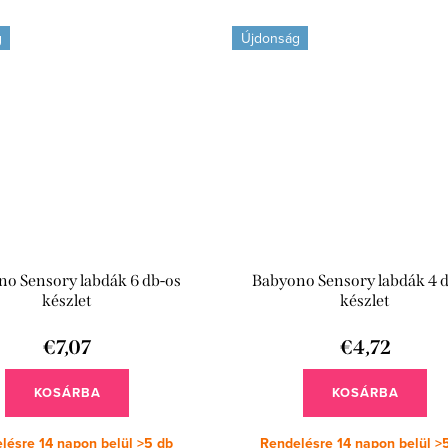
g
Újdonság
o Sensory labdák 6 db-os
Babyono Sensory labdák 4 
készlet
készlet
€7,07
€4,72
KOSÁRBA
KOSÁRBA
lésre 14 napon belül
>5 db
Rendelésre 14 napon belül
>