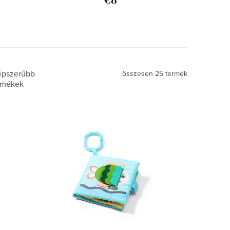
€8
épszerűbb
összesen
25
termék
rmékek