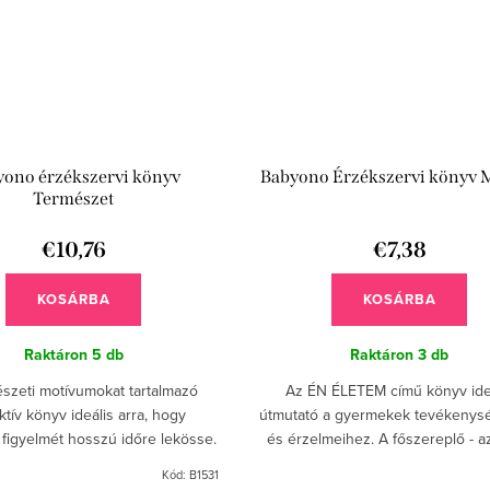
yono érzékszervi könyv
Babyono Érzékszervi könyv M
Természet
€10,76
€7,38
KOSÁRBA
KOSÁRBA
Raktáron
5 db
Raktáron
3 db
szeti motívumokat tartalmazó
Az ÉN ÉLETEM című könyv ide
ktív könyv ideális arra, hogy
útmutató a gyermekek tevékenys
figyelmét hosszú időre lekösse.
és érzelmeihez. A főszereplő - 
Panda a mindennapi feladatoka
Kód:
B1531
hangulatokat mutatja be. A köny