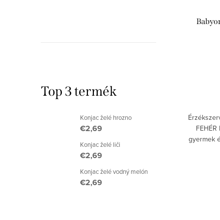
r
e
e
Babyon
k
n
l
d
i
e
s
Top 3 termék
z
t
é
Érzékszerv
Konjac želé hrozno
á
€2,69
FEHÉR 
s
gyermek ér
j
Konjac želé liči
tartva, ko
€2,69
e
a
Konjac želé vodný melón
€2,69