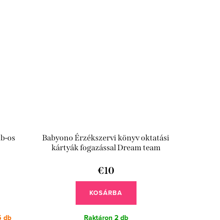
db-os
Babyono Érzékszervi könyv oktatási
kártyák fogazással Dream team
€10
KOSÁRBA
5 db
Raktáron
2 db