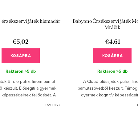
érzékszervi játék kismadár
Babyono Érzékszervi játék M
Mráčik
€5,02
€4,61
KOSÁRBA
KOSÁRBA
Raktáron
>5 db
Raktáron
>5 db
áték Birdie puha, finom pamut
A Cloud plüssjáték puha, fi
l készült, Elősegíti a gyermek
pamutszövetből készült, Támoga
v képességeinek fejlődését. A
gyermek kognitív képességei
lönböztethető részek és a
fejlődését. A megkülönböztető rés
Kód:
B1536
böző textúrák serkentik a...
különböző textúrák serkentik a