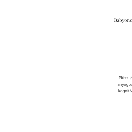
Babyono 
Plüss j
anyagbó
kognití
megkü
külön