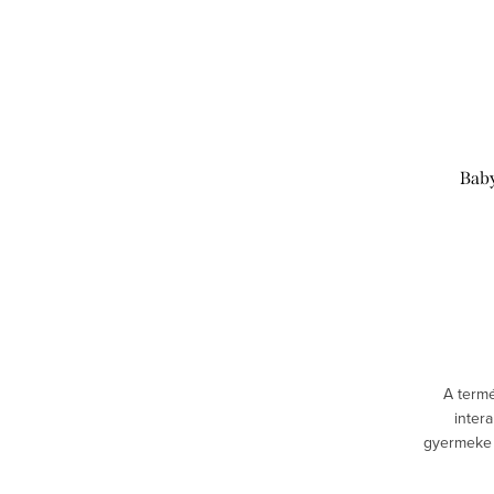
Bab
A termé
intera
gyermeke 