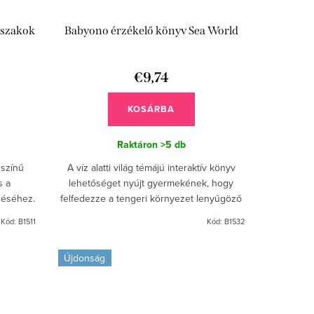
vszakok
Babyono érzékelő könyv Sea World
€9,74
KOSÁRBA
Raktáron
>5 db
 színű
A víz alatti világ témájú interaktív könyv
s a
lehetőséget nyújt gyermekének, hogy
déséhez.
felfedezze a tengeri környezet lenyűgöző
motoros
világát.
Kód:
B1511
Kód:
B1532
Újdonság