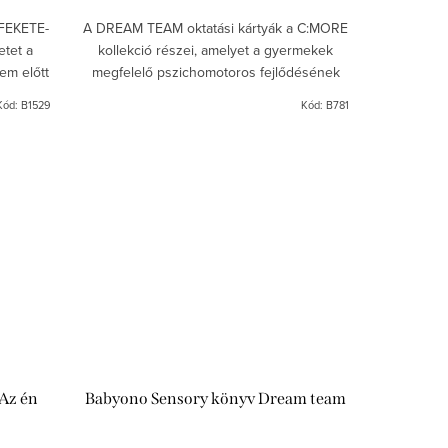
 FEKETE-
A DREAM TEAM oktatási kártyák a C:MORE
tet a
kollekció részei, amelyet a gyermekek
em előtt
megfelelő pszichomotoros fejlődésének
álásával
szem előtt tartásával hoztak létre. Serkenti
Kód:
B1529
Kód:
B781
a látás, a...
Az én
Babyono Sensory könyv Dream team