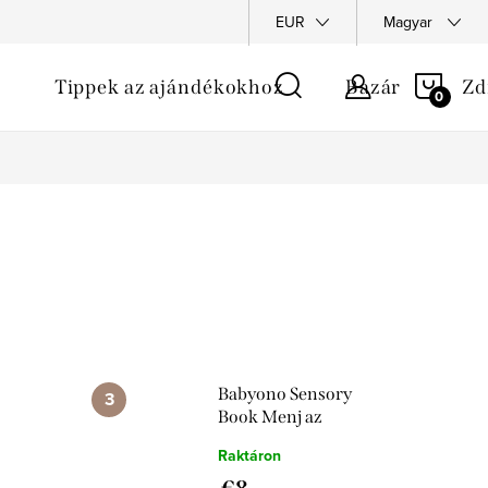
EUR
Magyar
KOS
Tippek az ajándékokhoz
Bazár
Zd
Babyono Sensory
Book Menj az
óceánhoz
Raktáron