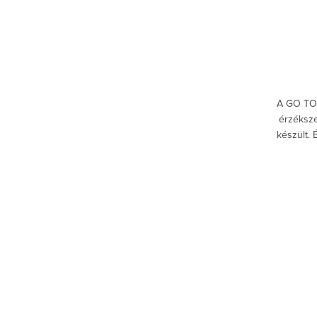
A GO TO
érzéksze
készült.
alatti 