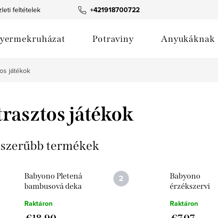
leti feltételek
Termék fotógaléria
+421918700722
Webáruház értékelése
yermekruházat
Potraviny
Anyukáknak
os játékok
rasztos játékok
szerűbb termékek
Babyono Pletená
Babyono
bambusová deka
érzékszervi
Srdiečka
könyvfarm
Raktáron
Raktáron