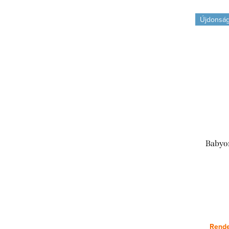
Újdonsá
Babyon
Rende