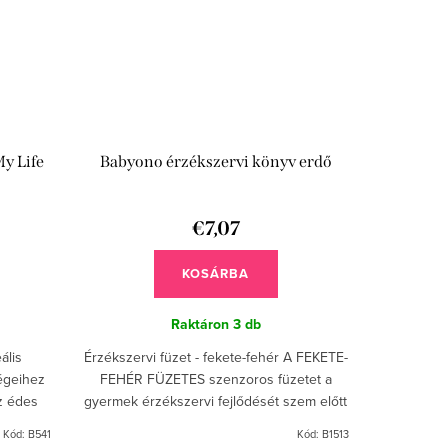
y Life
Babyono érzékszervi könyv erdő
€7,07
KOSÁRBA
Raktáron
3 db
ális
Érzékszervi füzet - fekete-fehér A FEKETE-
égeihez
FEHÉR FÜZETES szenzoros füzetet a
az édes
gyermek érzékszervi fejlődését szem előtt
t és
tartva, kontrasztos képek felhasználásával
Kód:
B541
Kód:
B1513
v...
készítettük....