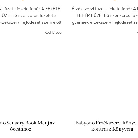
i füzet - fekete-fehér A FEKETE-
Érzékszervi füzet - fekete-fehér A
FÜZETES szenzoros füzetet a
FEHÉR FÜZETES szenzoros füze
zékszervi fejlődését szem előtt
gyermek érzékszervi fejlődését sz
ntrasztos képek felhasználásával
tartva, kontrasztos képek felhaszn
Kód:
B1530
készítettük....
készítettük....
no Sensory Book Menj az
Babyono Érzékszervi könyv 
óceánhoz
kontrasztkönyvem