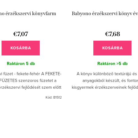
o érzékszervi könyvfarm
Babyono érzékszervi könyv é
€7,07
€7,68
KOSÁRBA
KOSÁRBA
Raktáron
5 db
Raktáron
>5 db
i füzet - fekete-fehér A FEKETE-
A könyv különböző textúrájú és
FÜZETES szenzoros füzetet a
anyagokból készült, és fonto
zékszervi fejlődését szem előtt
kisgyermek érzékszerveinek fejlő
ntrasztos képek felhasználásával
Ez a játék a vizuális, auditív és 
Kód:
B1512
készítettük....
koordináció fejlődését is...