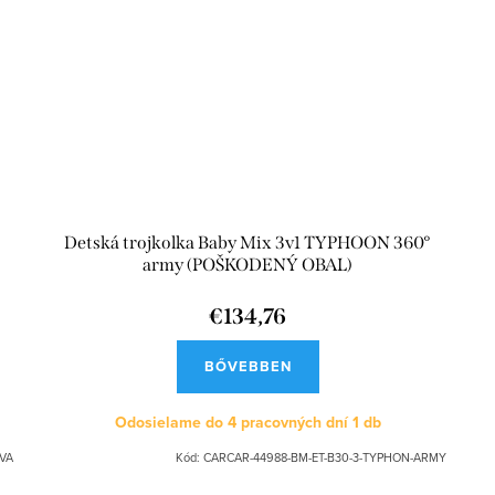
Detská trojkolka Baby Mix 3v1 TYPHOON 360°
army (POŠKODENÝ OBAL)
€134,76
BŐVEBBEN
Odosielame do 4 pracovných dní
1 db
VA
Kód:
CARCAR-44988-BM-ET-B30-3-TYPHON-ARMY