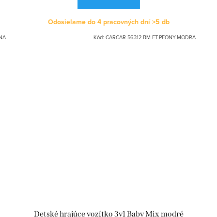
Odosielame do 4 pracovných dní
>5 db
NA
Kód:
CARCAR-56312-BM-ET-PEONY-MODRA
Detské hrajúce vozítko 3v1 Baby Mix modré