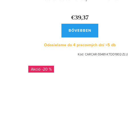
€39,37
BŐVEBBEN
Odosielame do 4 pracovných dní
>5 db
Kód:
CARCAR-55481-KTDD1802-ZLU
-20 %