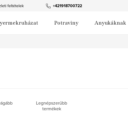
leti feltételek
Termék fotógaléria
+421918700722
Webáruház értékelése
yermekruházat
Potraviny
Anyukáknak
rágább
Legnépszerűbb
termékek