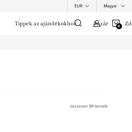
EUR
Magyar
KOS
Tippek az ajándékokhoz
Bazár
Zd
összesen
94
termék