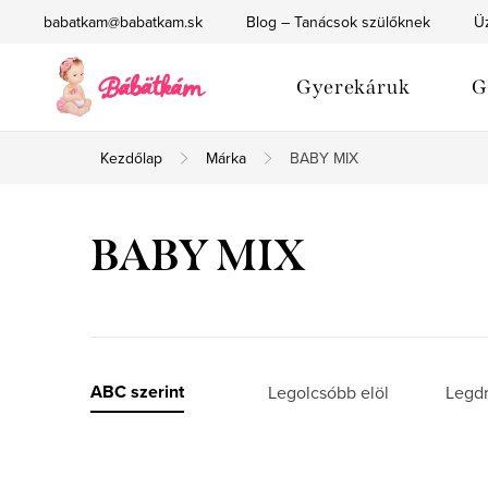
Ugrás
babatkam@babatkam.sk
Blog – Tanácsok szülőknek
Üz
a
fő
Gyerekáruk
G
tartalomhoz
Kezdőlap
Márka
BABY MIX
BABY MIX
T
ABC szerint
Legolcsóbb elöl
Legd
e
r