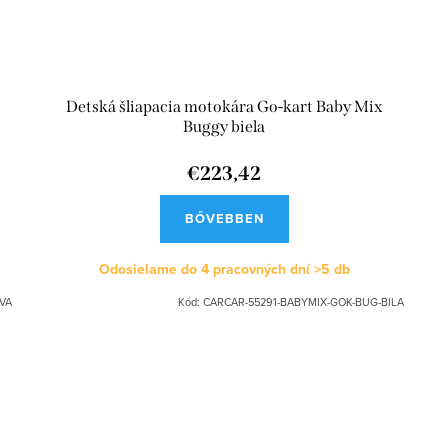
Detská šliapacia motokára Go-kart Baby Mix
Buggy biela
€223,42
BŐVEBBEN
Odosielame do 4 pracovných dní
>5 db
VA
Kód:
CARCAR-55291-BABYMIX-GOK-BUG-BILA