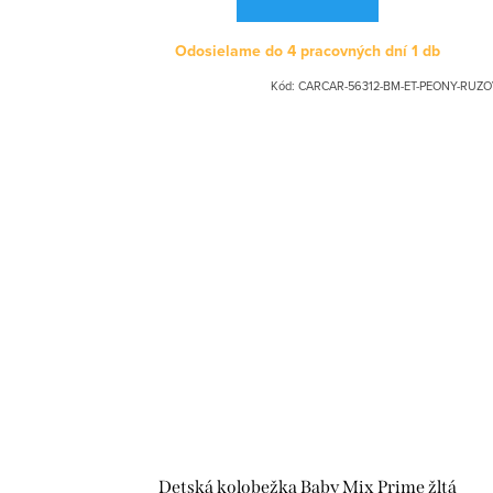
é
á
Odosielame do 4 pracovných dní
1 db
s
j
Kód:
CARCAR-56312-BM-ET-PEONY-RUZO
e
a
Detská kolobežka Baby Mix Prime žltá