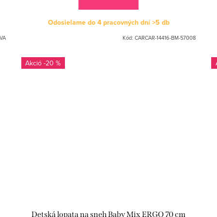
Odosielame do 4 pracovných dní
>5 db
VA
Kód:
CARCAR-14416-BM-57008
-20 %
Detská lopata na sneh Baby Mix ERGO 70 cm