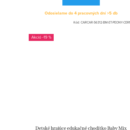
Odosielame do 4 pracovných dní
>5 db
Kód:
CARCAR-56312-BM-ET-PEONY-CER
-19 %
Detské hrajúce edukačné chodítko Baby Mix