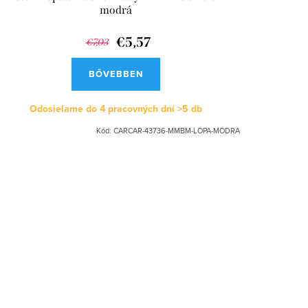
modrá
€5,57
€7,03
BŐVEBBEN
Odosielame do 4 pracovných dní
>5 db
Kód:
CARCAR-43736-MMBM-LOPA-MODRA