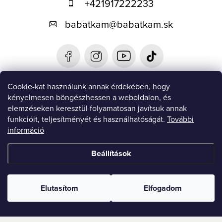
+421917222233
l
babatkam
@
babatkam.sk
é
c
Cookie-kat használunk annak érdekében, hogy
MEGTALÁL MINKET
kényelmesen böngészhessen a weboldalon, és
NajNákup.sk
elemzéseken keresztül folyamatosan javítsuk annak
Pricemania,sk
funkcióit, teljesítményét és használhatóságát.
További
Heureka.sk
információ
Favi.sk
RÓLUNK
Kapcsolatok
Beállítások
Üzleti feltételek és GDPR
Szállítás
Elutasítom
Elfogadom