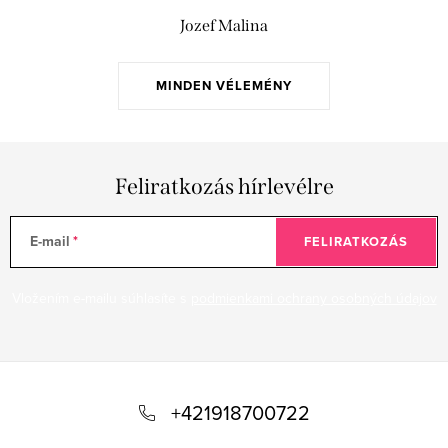
Jozef Malina
MINDEN VÉLEMÉNY
Feliratkozás hírlevélre
E-mail
FELIRATKOZÁS
Vložením e-mailu súhlasíte s
podmienkami ochrany osobných údajov
L
á
+421918700722
b