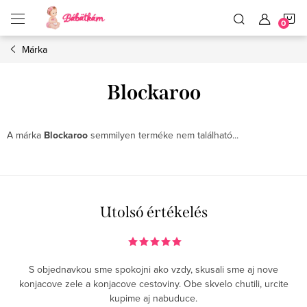
Ugrás
K
a
fő
tartalomhoz
Márka
Blockaroo
A márka
Blockaroo
semmilyen terméke nem található...
Utolsó értékelés
S objednavkou sme spokojni ako vzdy, skusali sme aj nove
konjacove zele a konjacove cestoviny. Obe skvelo chutili, urcite
kupime aj nabuduce.