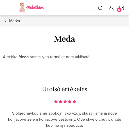
Ugrás
K
a
fő
tartalomhoz
Márka
Meda
A márka
Meda
semmilyen terméke nem található...
Utolsó értékelés
S objednavkou sme spokojni ako vzdy, skusali sme aj nove
konjacove zele a konjacove cestoviny. Obe skvelo chutili, urcite
kupime aj nabuduce.