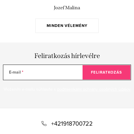
Jozef Malina
MINDEN VÉLEMÉNY
Feliratkozás hírlevélre
E-mail
FELIRATKOZÁS
Vložením e-mailu súhlasíte s
podmienkami ochrany osobných údajov
L
á
+421918700722
b