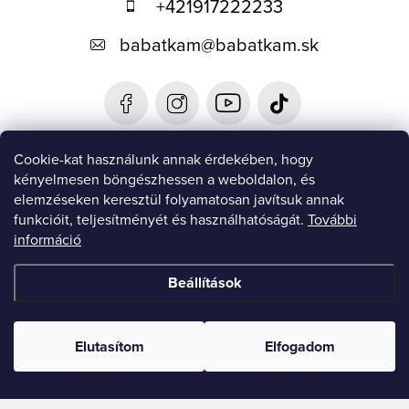
+421917222233
l
babatkam
@
babatkam.sk
é
c
Cookie-kat használunk annak érdekében, hogy
MEGTALÁL MINKET
kényelmesen böngészhessen a weboldalon, és
NajNákup.sk
elemzéseken keresztül folyamatosan javítsuk annak
Pricemania,sk
funkcióit, teljesítményét és használhatóságát.
További
Heureka.sk
információ
Favi.sk
RÓLUNK
Kapcsolatok
Beállítások
Üzleti feltételek és GDPR
Szállítás
Elutasítom
Elfogadom