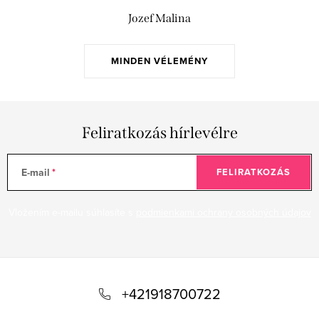
Jozef Malina
MINDEN VÉLEMÉNY
Feliratkozás hírlevélre
E-mail
FELIRATKOZÁS
Vložením e-mailu súhlasíte s
podmienkami ochrany osobných údajov
L
á
+421918700722
b