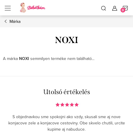
Ugrás
K
a
fő
tartalomhoz
Márka
NOXI
A márka
NOXI
semmilyen terméke nem található...
Utolsó értékelés
S objednavkou sme spokojni ako vzdy, skusali sme aj nove
konjacove zele a konjacove cestoviny. Obe skvelo chutili, urcite
kupime aj nabuduce.