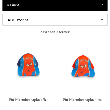
SZŰRŐ
T
ABC szerint
e
Legolcsóbb elöl
összesen
3
termék
r
m
Legdrágább
T
é
e
Legnépszerűbb termékek
k
r
e
m
k
é
r
k
e
e
n
Fiú Pókember sapka kék
Fiú Pókember sapka piros
k
d