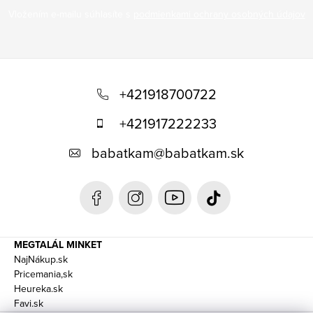
Vložením e-mailu súhlasíte s
podmienkami ochrany osobných údajov
L
á
+421918700722
b
+421917222233
l
babatkam
@
babatkam.sk
é
c
MEGTALÁL MINKET
NajNákup.sk
Pricemania,sk
Heureka.sk
Favi.sk