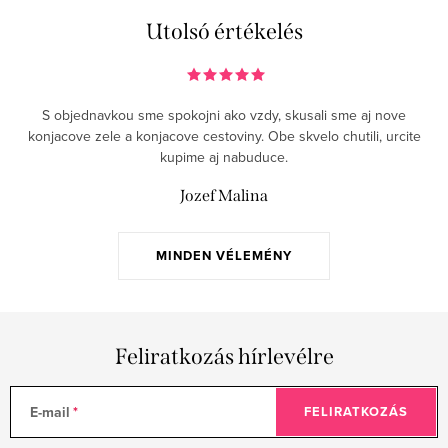
t
Utolsó értékelés
a
i
r
S objednavkou sme spokojni ako vzdy, skusali sme aj nove
á
konjacove zele a konjacove cestoviny. Obe skvelo chutili, urcite
n
kupime aj nabuduce.
y
Jozef Malina
í
t
á
MINDEN VÉLEMÉNY
s
e
l
Feliratkozás hírlevélre
e
m
e
E-mail
FELIRATKOZÁS
i