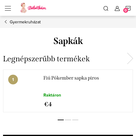
Ugrás
K
a
fő
tartalomhoz
Gyermekruházat
Sapkák
Legnépszerűbb termékek
Fiú Pókember sapka piros
Raktáron
€4