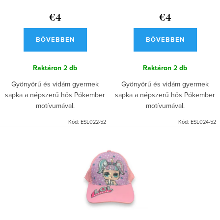
l
e
i
€4
€4
z
s
é
BŐVEBBEN
BŐVEBBEN
t
s
á
Raktáron
2 db
Raktáron
2 db
e
j
Gyönyörű és vidám gyermek
Gyönyörű és vidám gyermek
sapka a népszerű hős Pókember
sapka a népszerű hős Pókember
a
motívumával.
motívumával.
Kód:
ESL022-52
Kód:
ESL024-52