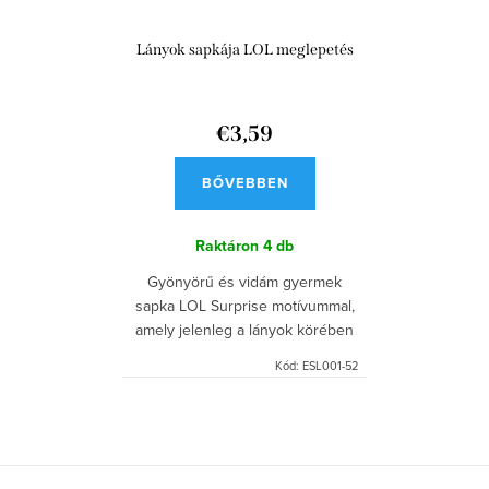
Lányok sapkája LOL meglepetés
€3,59
BŐVEBBEN
Raktáron
4 db
Gyönyörű és vidám gyermek
sapka LOL Surprise motívummal,
amely jelenleg a lányok körében
sláger.
Kód:
ESL001-52
L
i
s