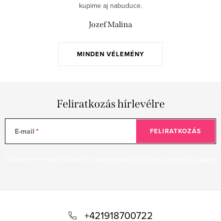
n
kupime aj nabuduce.
y
Jozef Malina
í
t
á
MINDEN VÉLEMÉNY
s
e
l
Feliratkozás hírlevélre
e
m
e
E-mail
FELIRATKOZÁS
i
Vložením e-mailu súhlasíte s
podmienkami ochrany osobných údajov
L
á
+421918700722