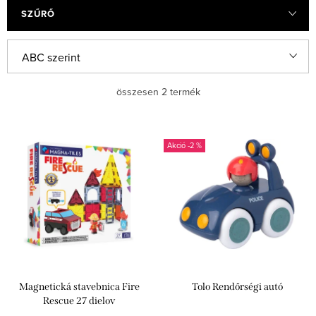
SZŰRŐ
T
ABC szerint
e
Legolcsóbb elöl
összesen
2
termék
r
m
Legdrágább
T
é
-2 %
e
Legnépszerűbb termékek
k
r
e
m
k
é
r
k
e
e
n
Magnetická stavebnica Fire
Tolo Rendőrségi autó
k
d
Rescue 27 dielov