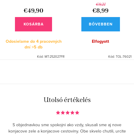
l
e
€9,21
i
€49,90
€8,99
z
s
é
KOSÁRBA
BŐVEBBEN
t
s
á
Odosielame do 4 pracovných
Elfogyott
e
dní
>5 db
j
Kód:
MT-252027FR
Kód:
TOL-76021
a
L
i
s
t
Utolsó értékelés
a
i
r
S objednavkou sme spokojni ako vzdy, skusali sme aj nove
á
konjacove zele a konjacove cestoviny. Obe skvelo chutili, urcite