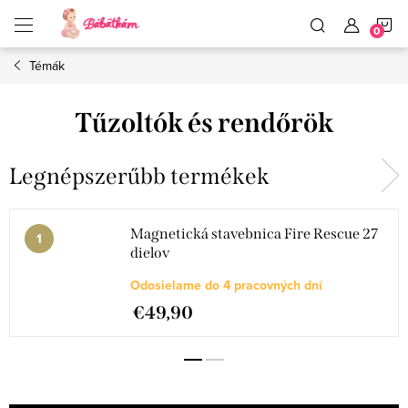
Ugrás
K
a
fő
tartalomhoz
Témák
Tűzoltók és rendőrök
Legnépszerűbb termékek
Magnetická stavebnica Fire Rescue 27
dielov
Odosielame do 4 pracovných dní
€49,90