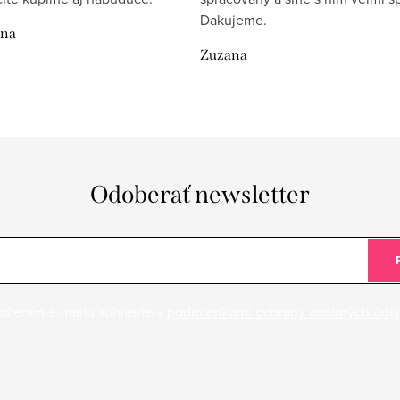
Dakujeme.
ina
Zuzana
Odoberať newsletter
ožením e-mailu súhlasíte s
podmienkami ochrany osobných úda