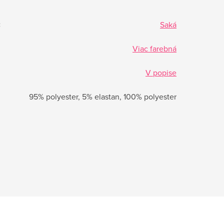
:
Saká
Viac farebná
V popise
95% polyester, 5% elastan, 100% polyester