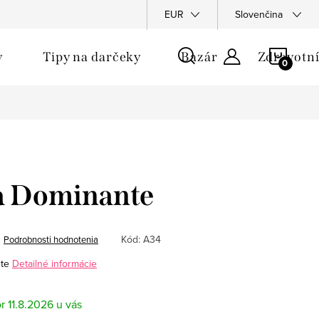
u
EUR
Slovenčina
NÁKU
y
Tipy na darčeky
Bazár
Zdravotní
KOŠÍ
a Dominante
Kód:
A34
Podrobnosti hodnotenia
te
Detailné informácie
11.8.2026