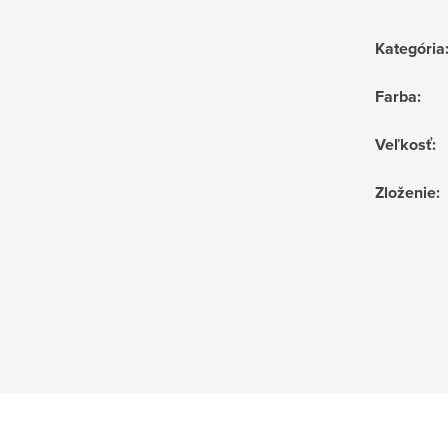
Kategória
Farba
:
Veľkosť
:
Zloženie
: