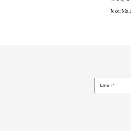
Jozef Mal
Email
Vl