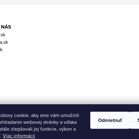
 NÁS
.sk
a,sk
k
úbory cookie, aby sme vám umožnili
Odmietnuť
ehliadanie webovej stránky a vďaka
tále zlepšovali jej funkcie, výkon a
ť.
Viac informácií