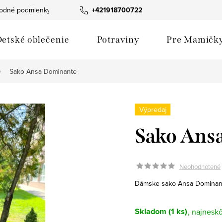
odné podmienky
Fotogaléria produktov
+421918700722
Hodnotenie obchod
etské oblečenie
Potraviny
Pre Mamičk
Sako Ansa Dominante
Výpredaj
Sako Ans
Neohodnotené
Dámske sako Ansa Dominan
Skladom
(1 ks)