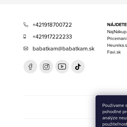
Z
á
+421918700722
NÁJDETE
p
NajNákup
+421917222233
Pricemani
ä
Heureka.s
babatkam
@
babatkam.sk
t
Favi.sk
i
e
Používame s
pohodlné pr
analýze neus
použiteľnos