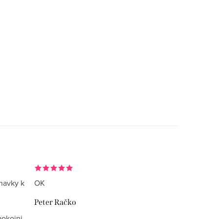
navky k
OK
Peter Račko
okojni.