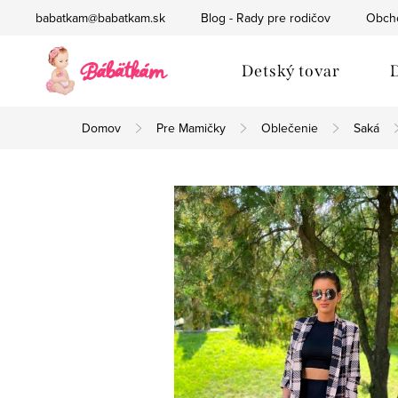
Prejsť
babatkam@babatkam.sk
Blog - Rady pre rodičov
Obch
na
obsah
Detský tovar
D
Domov
Pre Mamičky
Oblečenie
Saká