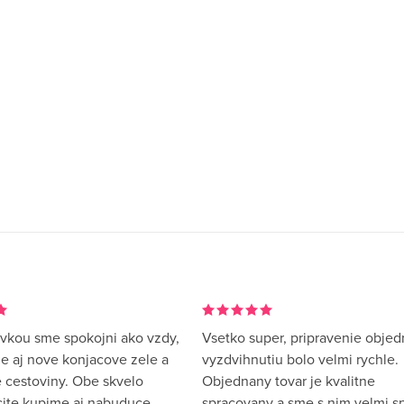
vkou sme spokojni ako vzdy,
Vsetko super, pripravenie objed
me aj nove konjacove zele a
vyzdvihnutiu bolo velmi rychle.
 cestoviny. Obe skvelo
Objednany tovar je kvalitne
rcite kupime aj nabuduce.
spracovany a sme s nim velmi sp