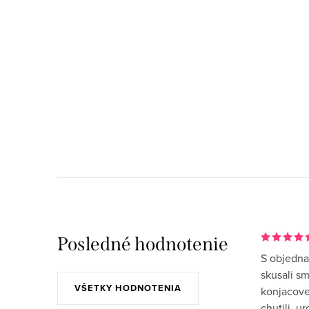
Posledné hodnotenie
S objedna
skusali s
VŠETKY HODNOTENIA
konjacove
chutili, u