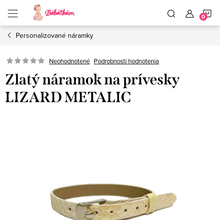
Prejsť
N
na
obsah
Personalizované náramky
K
Neohodnotené
Podrobnosti hodnotenia
Zlatý náramok na prívesky
LIZARD METALIC