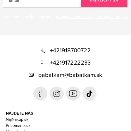
Email
PRIHLÁSIŤ SA
Vložením e-mailu súhlasíte s
podmienkami ochrany osobných údajov
Z
á
+421918700722
p
+421917222233
ä
babatkam
@
babatkam.sk
t
i
e
NÁJDETE NÁS
NajNákup.sk
Pricemania,sk