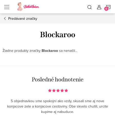
Prejsť
N
na
obsah
Predávané značky
K
Blockaroo
Žiadne produkty značky
Blockaroo
sa nenašli...
Posledné hodnotenie
S objednavkou sme spokojni ako vzdy, skusali sme aj nove
konjacove zele a konjacove cestoviny. Obe skvelo chutili, urcite
kupime aj nabuduce.