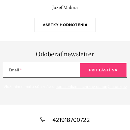
Jozef Malina
VŠETKY HODNOTENIA
Odoberať newsletter
Email
PRIHLÁSIŤ SA
Vložením e-mailu súhlasíte s
podmienkami ochrany osobných údajov
Z
á
+421918700722
p