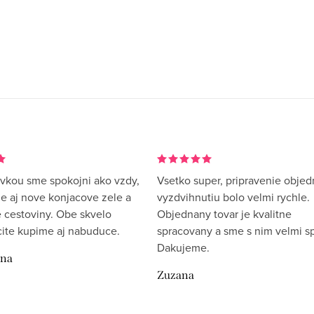
vkou sme spokojni ako vzdy,
Vsetko super, pripravenie objed
me aj nove konjacove zele a
vyzdvihnutiu bolo velmi rychle.
 cestoviny. Obe skvelo
Objednany tovar je kvalitne
rcite kupime aj nabuduce.
spracovany a sme s nim velmi sp
Dakujeme.
ina
Zuzana