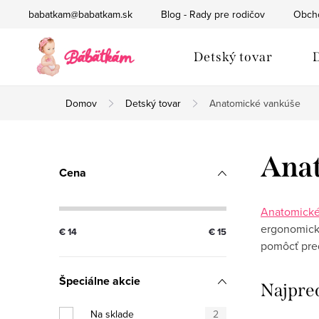
Prejsť
babatkam@babatkam.sk
Blog - Rady pre rodičov
Obch
na
obsah
Detský tovar
D
Domov
Detský tovar
Anatomické vankúše
B
Ana
Cena
o
č
Anatomick
ergonomický
€
14
€
15
n
pomôcť pre
ý
Špeciálne akcie
Najpre
p
Na sklade
2