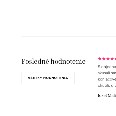
O
v
l
á
d
a
Posledné hodnotenie
c
S objedna
i
skusali s
VŠETKY HODNOTENIA
konjacove
e
chutili, u
p
Jozef Mal
r
v
k