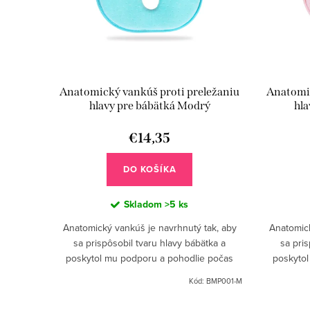
Anatomický vankúš proti preležaniu
Anatomic
hlavy pre bábätká Modrý
hla
€14,35
DO KOŠÍKA
Skladom
>5 ks
Anatomický vankúš je navrhnutý tak, aby
Anatomick
sa prispôsobil tvaru hlavy bábätka a
sa pris
poskytol mu podporu a pohodlie počas
poskytol
spánku.
Kód:
BMP001-M