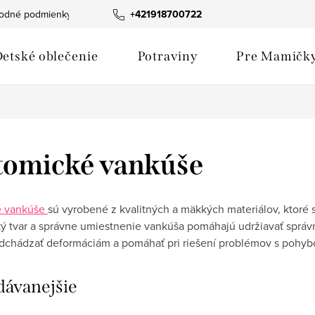
odné podmienky
Fotogaléria produktov
+421918700722
Hodnotenie obchod
etské oblečenie
Potraviny
Pre Mamičk
tomické vankúše
é vankúše
sú vyrobené z kvalitných a mäkkých materiálov, ktoré 
 tvar a správne umiestnenie vankúša pomáhajú udržiavať správn
dchádzať deformáciám a pomáhať pri riešení problémov s pohy
dávanejšie