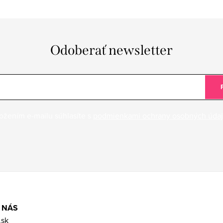
Odoberať newsletter
ožením e-mailu súhlasíte s
podmienkami ochrany osobných úda
 NÁS
.sk