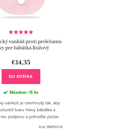
ký vankúš proti preležaniu
vy pre bábätká Ružový
€14,35
DO KOŠÍKA
Skladom
>5 ks
ý vankúš je navrhnutý tak, aby
pôsobil tvaru hlavy bábätka a
 mu podporu a pohodlie počas
spánku.
Kód:
BMP001-R