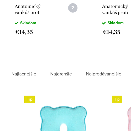
Anatomický
Anatomický
vankúš proti
vankúš proti
preležaniu hlavy
preležaniu hl
Skladom
Skladom
pre bábätká
pre bábätká
Ružový
Modrý
€14,35
€14,35
Najlacnejšie
Najdrahšie
Najpredávanejšie
Tip
Tip