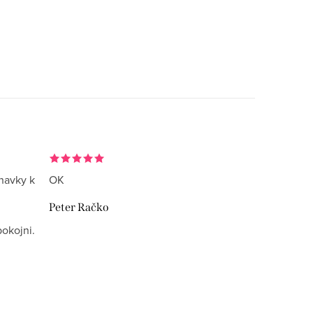
navky k
OK
Peter Račko
okojni.