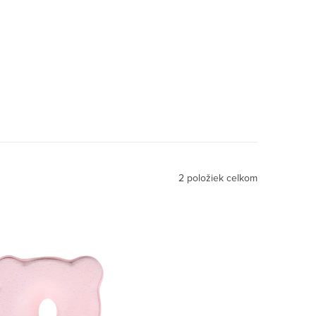
avy
2
položiek celkom