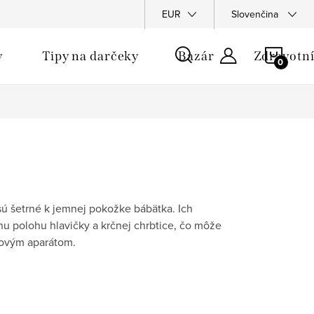
u
EUR
Slovenčina
NÁKU
y
Tipy na darčeky
Bazár
Zdravotní
KOŠÍ
sú šetrné k jemnej pokožke bábätka. Ich
u polohu hlavičky a krčnej chrbtice, čo môže
bovým aparátom.