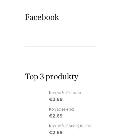
i
s
e
Facebook
p
p
r
r
o
o
d
d
u
u
Top 3 produkty
k
k
t
Konjac želé hrozno
t
€2,69
o
o
Konjac želé liči
v
€2,69
v
Konjac želé vodný melón
€2,69