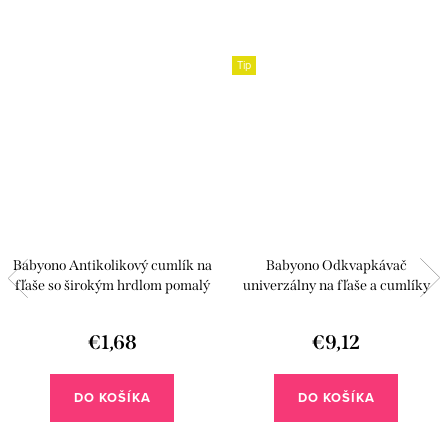
Tip
Babyono Antikolikový cumlík na
Babyono Odkvapkávač
fľaše so širokým hrdlom pomalý
univerzálny na fľaše a cumlíky
prietok +0m
TULIP
€1,68
€9,12
DO KOŠÍKA
DO KOŠÍKA