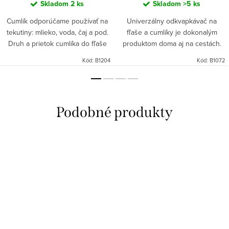
Skladom
2 ks
Skladom
>5 ks
Cumlík odporúčame používať na
Univerzálny odkvapkávač na
tekutiny: mlieko, voda, čaj a pod.
fľaše a cumlíky je dokonalým
Druh a prietok cumlíka do fľaše
produktom doma aj na cestách.
treba prispôsobiť veku a
Je funkčný, hodí sa na všetky
Kód:
B1204
Kód:
B1072
individuálnemu vývoju dieťaťa,
typy fliaš, ľahko sa skladá a čistí.
ako aj hustote potravy....