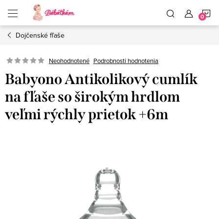
Prejsť
N
na
obsah
Dojčenské fľaše
K
Neohodnotené
Podrobnosti hodnotenia
Babyono Antikolikový cumlík
na fľaše so širokým hrdlom
veľmi rýchly prietok +6m