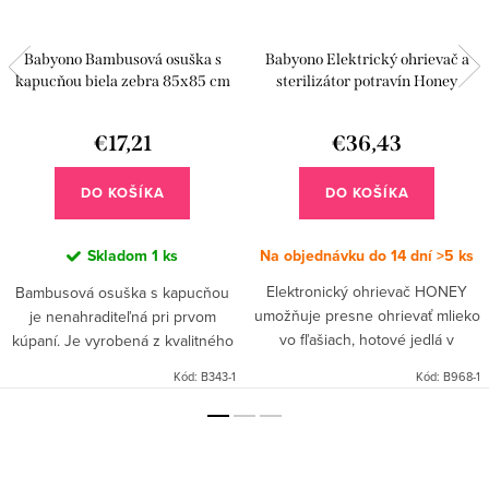
Babyono Bambusová osuška s
Babyono Elektrický ohrievač a
kapucňou biela zebra 85x85 cm
sterilizátor potravín Honey
Natural Nursing Biely
€17,21
€36,43
DO KOŠÍKA
DO KOŠÍKA
Skladom
1 ks
Na objednávku do 14 dní
>5 ks
Elektronický ohrievač HONEY
Bambusová osuška s kapucňou
umožňuje presne ohrievať mlieko
je nenahraditeľná pri prvom
vo fľašiach, hotové jedlá v
kúpaní. Je vyrobená z kvalitného
pohároch a rozmrazovať, zatiaľ čo
jemného bambusu s prímesou
Kód:
B343-1
Kód:
B968-1
funkcia sterilizácie umožňuje
nadýchanej bavlny. Osuška
naparovať cumlíky, fľaše...
dokonale absorbuje vlhkosť a...