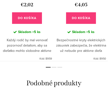
€2,02
€4,05
DO KOŠÍKA
DO KOŠÍKA
Skladom
>5 ks
Skladom
>5 ks
Každý rodič by mal venovať
Bezpečnostné kryty elektrických
pozornosť detailom, aby sa
zásuviek zabezpečia, že elektrina
dieťatko mohlo slobodne aktívne
už nebude pre aktívne dieťa
hrať a učiť sa chodiť.
hrozbou. Kryty je možné zo
Kód:
B959
Kód:
B950
Jednoduchým a účinným
zásuvky odstrániť len použitím
spôsobom, ako ochrániť dieťa
priloženého kľúča, čo...
pred tragickým...