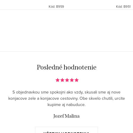
hrať a učiť sa chodiť.
aby sa dieťatko mohlo slobodne
Kód:
B959
Kód:
B951
Jednoduchým a účinným
aktívne hrať a učiť sa chodiť.
spôsobom, ako ochrániť dieťa
Jednoduchým a účinným...
pred tragickým...
Posledné hodnotenie
S objednavkou sme spokojni ako vzdy, skusali sme aj nove
konjacove zele a konjacove cestoviny. Obe skvelo chutili, urcite
kupime aj nabuduce.
Jozef Malina