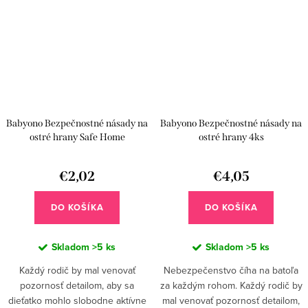
Babyono Bezpečnostné násady na
Babyono Bezpečnostné násady na
ostré hrany Safe Home
ostré hrany 4ks
€2,02
€4,05
DO KOŠÍKA
DO KOŠÍKA
Skladom
>5 ks
Skladom
>5 ks
Každý rodič by mal venovať
Nebezpečenstvo číha na batoľa
pozornosť detailom, aby sa
za každým rohom. Každý rodič by
dieťatko mohlo slobodne aktívne
mal venovať pozornosť detailom,