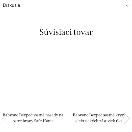
Diskusia
Súvisiaci tovar
Babyono Bezpečnostné násady na
Babyono Bezpečnostné kryty
ostré hrany Safe Home
elektrických zásuviek 6ks