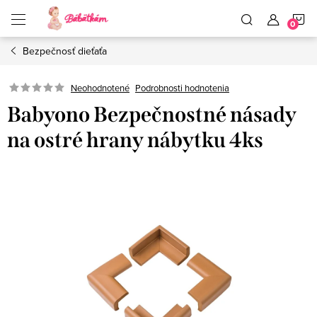
Prejsť
N
na
obsah
Bezpečnosť dieťaťa
K
Neohodnotené
Podrobnosti hodnotenia
Babyono Bezpečnostné násady
na ostré hrany nábytku 4ks