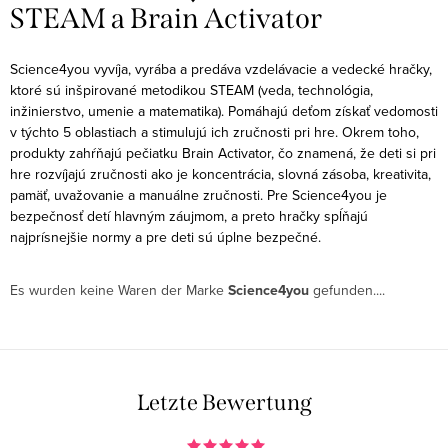
STEAM a Brain Activator
Science4you vyvíja, vyrába a predáva vzdelávacie a vedecké hračky,
ktoré sú inšpirované metodikou STEAM (veda, technológia,
inžinierstvo, umenie a matematika). Pomáhajú deťom získať vedomosti
v týchto 5 oblastiach a stimulujú ich zručnosti pri hre. Okrem toho,
produkty zahŕňajú pečiatku Brain Activator, čo znamená, že deti si pri
hre rozvíjajú zručnosti ako je koncentrácia, slovná zásoba, kreativita,
pamäť, uvažovanie a manuálne zručnosti. Pre Science4you je
bezpečnosť detí hlavným záujmom, a preto hračky spĺňajú
najprísnejšie normy a pre deti sú úplne bezpečné.
Es wurden keine Waren der Marke
Science4you
gefunden....
Letzte Bewertung