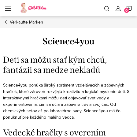
Zum
W
Inhalt
springen
Verkaufte Marken
Science4you
Deti sa môžu stať kým chcú,
fantázii sa medze nekladú
Science4you ponúka široký sortiment vzdelávacích a zábavných
hračiek, ktoré zároveň rozvíjajú kreativitu a logické myslenie detí. S
interaktívnymi hračkami môžu deti objavovať svet vedy a
experimentovania, čím sa učia a zábavne trávia svoj čas. Od
chemických setov až po laboratórne sady, Science4you má čo
ponúknuť pre každého malého vedca.
Vedecké hračky s overením