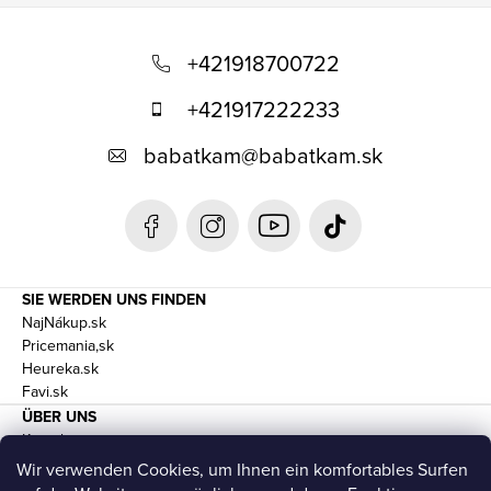
F
u
+421918700722
ß
+421917222233
z
babatkam
@
babatkam.sk
e
i
l
e
SIE WERDEN UNS FINDEN
NajNákup.sk
Pricemania,sk
Heureka.sk
Favi.sk
ÜBER UNS
Kontakte
Geschäftsbedingungen und DSGVO
Wir verwenden Cookies, um Ihnen ein komfortables Surfen
Transport