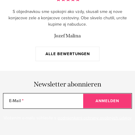
S objednavkou sme spokojni ako vzdy, skusali sme aj nove
konjacove zele a konjacove cestoviny. Obe skvelo chutili, urcite
kupime aj nabuduce.
Jozef Malina
ALLE BEWERTUNGEN
Newsletter abonnieren
E-Mail
ANMELDEN
Vložením e-mailu súhlasíte s
podmienkami ochrany osobných údajov