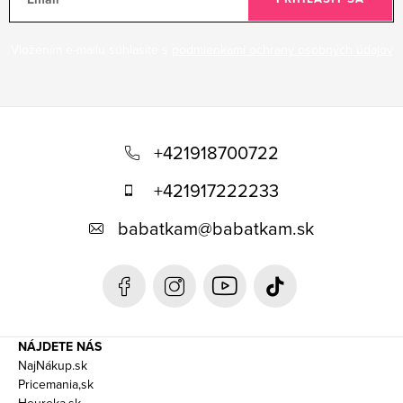
Vložením e-mailu súhlasíte s
podmienkami ochrany osobných údajov
Z
á
+421918700722
p
+421917222233
ä
babatkam
@
babatkam.sk
t
i
e
NÁJDETE NÁS
NajNákup.sk
Pricemania,sk
Heureka.sk