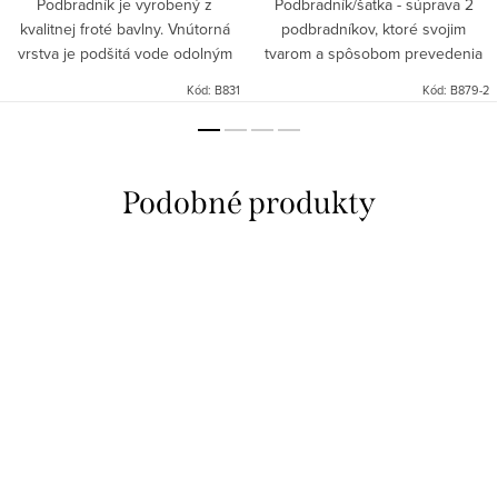
Podbradník je vyrobený z
Podbradník/šatka - súprava 2
kvalitnej froté bavlny. Vnútorná
podbradníkov, ktoré svojim
vrstva je podšitá vode odolným
tvarom a spôsobom prevedenia
materiálom, ktorý navyše chráni
plnia 2 funkcie: oba sú
Kód:
B831
Kód:
B879-2
odev pred nečistotami. Vďaka nej
podbradník - zakryjú oblečenie
je podbradník vode...
dieťatka pri kŕmení a sú aj šatka
pre...