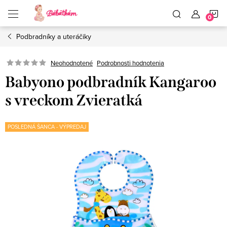
Prejsť
N
na
obsah
Podbradníky a uteráčiky
K
Neohodnotené
Podrobnosti hodnotenia
Babyono podbradník Kangaroo
s vreckom Zvieratká
POSLEDNÁ ŠANCA - VÝPREDAJ