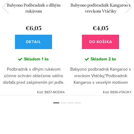
Babyono Podbradník s dlhým
Babyono podbradník Kangaroo s
rukávom
vreckom Vtáčiky
€6,05
€4,05
DETAIL
DO KOŠÍKA
Skladom
1 ks
Skladom
2 ks
Podbradník s dlhým rukávom
Babyono podbradník Kangaroo s
účinne ochráni oblečenie vášho
vreckom Vtáčiky,"Podbradník
dieťaťa pred zašpinením pri jedle.
Kangaroo s veselým motívom
Je pohodlný a deti ho s
vtáčikov — farebný doplnok,
Kód:
B837-MODRA
Kód:
B836-VTACIKY
nadšením nosia
ktorý si deti obľúbia a rodičia
ocenia. Vyrobený z jemného...