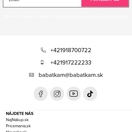
Vložením e-mailu súhlasíte s
podmienkami ochrany osobných údajov
Z
á
+421918700722
p
+421917222233
ä
babatkam
@
babatkam.sk
t
i
e
NÁJDETE NÁS
NajNákup.sk
Pricemania,sk
Heureka.sk