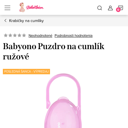
Prejsť
N
na
obsah
Krabičky na cumlíky
K
Neohodnotené
Podrobnosti hodnotenia
Babyono Puzdro na cumlík
ružové
POSLEDNÁ ŠANCA - VÝPREDAJ