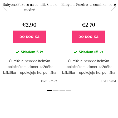
Babyono Puzdro na cumlík Sloník
Babyono Puzdro na cumlík modré
modré
€2,90
€2,70
DO KOŠÍKA
DO KOŠÍKA
Skladom
5 ks
Skladom
>5 ks
Cumlík je neoddeliteľným
Cumlík je neoddeliteľným
spoločníkom takmer každého
spoločníkom takmer každého
bábätka – upokojuje ho, pomáha
bábätka – upokojuje ho, pomáha
mu zaspať. Mnohé mamičky
mu zaspať. Mnohé mamičky
Kód:
B529-2
Kód:
B528-1
vedia, aké je dôležité, aby bol
vedia, aké je dôležité, aby bol
vždy po ruke a aby bol čistý.
vždy po ruke a aby bol čistý.
Preto...
Preto...