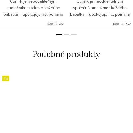
Cumlík je neoddeliteľným
Cumlík je neoddeliteľným
spoločníkom takmer každého
spoločníkom takmer každého
bábätka – upokojuje ho, pomáha
bábätka – upokojuje ho, pomáha
mu zaspať. Mnohé mamičky
mu zaspať. Mnohé mamičky
Kód:
B528-1
Kód:
B535-2
vedia, aké je dôležité, aby bol
vedia, aké je dôležité, aby bol
vždy po ruke a aby bol čistý.
vždy po ruke a aby bol čistý.
Preto...
Preto...
Tip