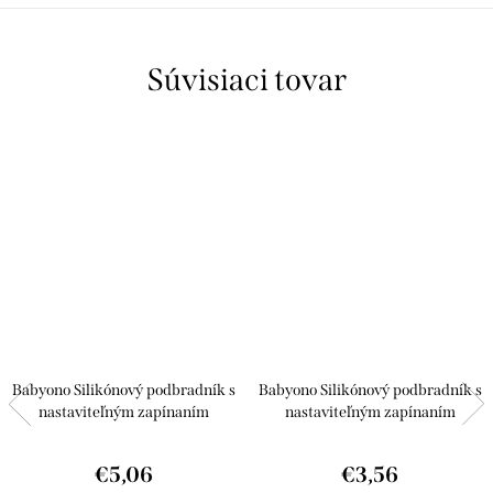
Súvisiaci tovar
Babyono Silikónový podbradník s
Babyono Silikónový podbradník s
nastaviteľným zapínaním
nastaviteľným zapínaním
svetlomodrý hviezdičky
Bledomodrý
€5,06
€3,56