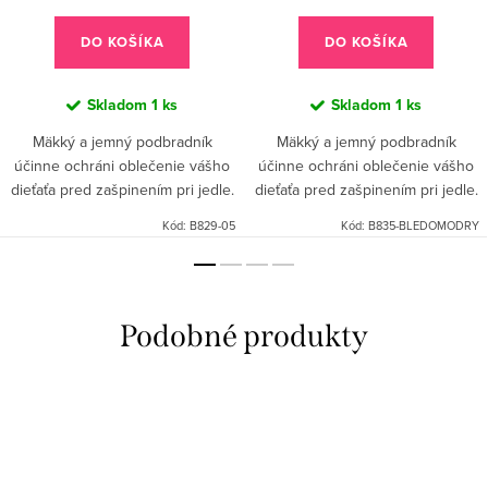
DO KOŠÍKA
DO KOŠÍKA
Skladom
1 ks
Skladom
1 ks
Mäkký a jemný podbradník
Mäkký a jemný podbradník
účinne ochráni oblečenie vášho
účinne ochráni oblečenie vášho
dieťaťa pred zašpinením pri jedle.
dieťaťa pred zašpinením pri jedle.
Disponuje praktickým vreckom,
Disponuje praktickým vreckom,
Kód:
B829-05
Kód:
B835-BLEDOMODRY
ktoré zachytáva omrvinky.
ktoré zachytáva omrvinky.
Podbradník je vyrobený z...
Podbradník je vyrobený z...