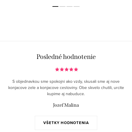
Podbradník je vyrobený z...
Podbradník je vyrobený z...
Posledné hodnotenie
S objednavkou sme spokojni ako vzdy, skusali sme aj nove
konjacove zele a konjacove cestoviny. Obe skvelo chutili, urcite
kupime aj nabuduce.
Jozef Malina
VŠETKY HODNOTENIA