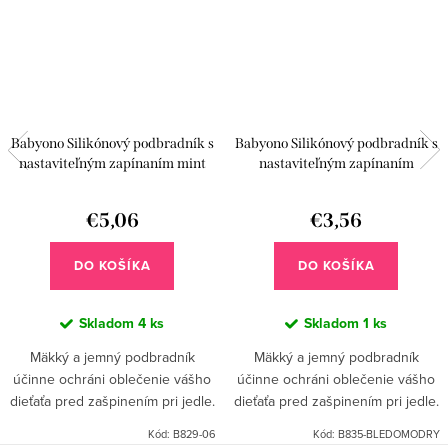
Babyono Silikónový podbradník s
Babyono Silikónový podbradník s
nastaviteľným zapínaním mint
nastaviteľným zapínaním
labky
Bledomodrý
€5,06
€3,56
DO KOŠÍKA
DO KOŠÍKA
Skladom
4 ks
Skladom
1 ks
Mäkký a jemný podbradník
Mäkký a jemný podbradník
účinne ochráni oblečenie vášho
účinne ochráni oblečenie vášho
dieťaťa pred zašpinením pri jedle.
dieťaťa pred zašpinením pri jedle.
Disponuje praktickým vreckom,
Disponuje praktickým vreckom,
Kód:
B829-06
Kód:
B835-BLEDOMODRY
ktoré zachytáva omrvinky.
ktoré zachytáva omrvinky.