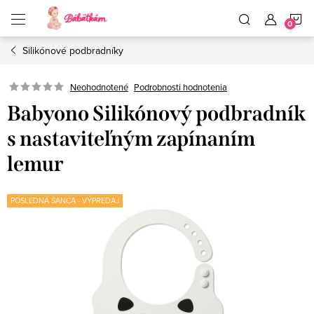
Prejsť
N
na
obsah
Silikónové podbradníky
K
Neohodnotené
Podrobnosti hodnotenia
Babyono Silikónový podbradník
s nastaviteľným zapínaním
lemur
POSLEDNÁ ŠANCA - VÝPREDAJ