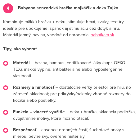
Babyono senzorická hračka mojkáčik a deka Zajko
Kombinuje mäkkú hračku + deku, stimuluje hmat, zvuky, textúry –
ideálne pre upokojenie, spánok aj stimuláciu cez dotyk a hru.
Materiál jemný, bavlna, vhodné od narodenia.
babatkam.sk
Tipy, ako vyberať
Materiál
– bavlna, bambus, certifikované látky (napr. OEKO-
TEX), mäkké výplne, antibakteriálne alebo hypoalergénne
vlastnosti.
Rozmery a hmotnosť
– dostatočne veľký priestor pre hru, no
zároveň skladnosť; pre prikrývky/halenky vhodné rozmery do
kočíka alebo postieľky.
Funkcia – viaceré využitie
– deka + hračka, skladacia podložka,
dvojstranné motívy, ktoré možno otáčať.
Bezpečnosť
– absence drobných častí, šuchotavé prvky s
mierou, pevné švy, overené materiály.