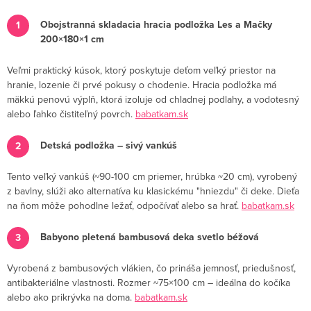
Obojstranná skladacia hracia podložka Les a Mačky
200×180×1 cm
Veľmi praktický kúsok, ktorý poskytuje deťom veľký priestor na
hranie, lozenie či prvé pokusy o chodenie. Hracia podložka má
mäkkú penovú výplň, ktorá izoluje od chladnej podlahy, a vodotesný
alebo ľahko čistiteľný povrch.
babatkam.sk
Detská podložka – sivý vankúš
Tento veľký vankúš (~90-100 cm priemer, hrúbka ~20 cm), vyrobený
z bavlny, slúži ako alternatíva ku klasickému "hniezdu" či deke. Dieťa
na ňom môže pohodlne ležať, odpočívať alebo sa hrať.
babatkam.sk
Babyono pletená bambusová deka svetlo béžová
Vyrobená z bambusových vlákien, čo prináša jemnosť, priedušnosť,
antibakteriálne vlastnosti. Rozmer ~75×100 cm – ideálna do kočíka
alebo ako prikrývka na doma.
babatkam.sk