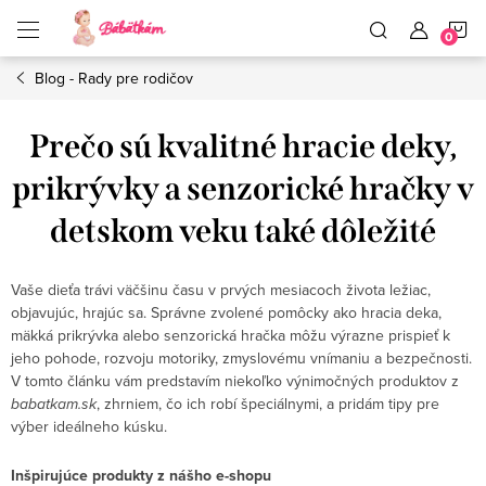
Prejsť
N
na
obsah
Blog - Rady pre rodičov
K
Prečo sú kvalitné hracie deky,
prikrývky a senzorické hračky v
detskom veku také dôležité
Vaše dieťa trávi väčšinu času v prvých mesiacoch života ležiac,
objavujúc, hrajúc sa. Správne zvolené pomôcky ako hracia deka,
mäkká prikrývka alebo senzorická hračka môžu výrazne prispieť k
jeho pohode, rozvoju motoriky, zmyslovému vnímaniu a bezpečnosti.
V tomto článku vám predstavím niekoľko výnimočných produktov z
babatkam.sk
, zhrniem, čo ich robí špeciálnymi, a pridám tipy pre
výber ideálneho kúsku.
Inšpirujúce produkty z nášho e-shopu