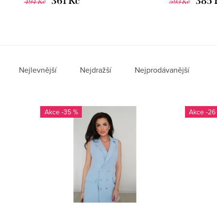
361 Kč
385 
494 Kč
593 Kč
Nejlevnější
Nejdražší
Nejprodávanější
-35 %
-26