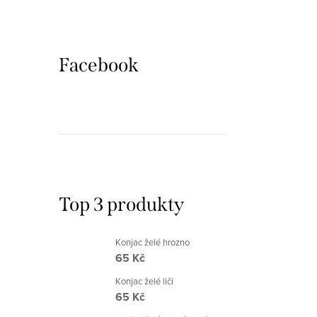
r
o
o
d
d
u
Facebook
u
k
k
t
t
ů
ů
Top 3 produkty
Konjac želé hrozno
O
65 Kč
v
Konjac želé liči
l
65 Kč