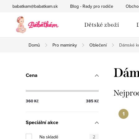
Přejít
babatkam@babatkam.sk
Blog - Rady pro rodiče
Obcho
na
obsah
Dětské zboží
Domů
Pro maminky
Oblečení
Dámské k
P
Dám
Cena
o
s
Nejpro
360
Kč
385
Kč
t
r
Speciální akce
a
Na skladě
2