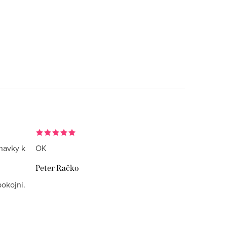
navky k
OK
Peter Račko
okojni.