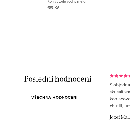
á
Konjac želé vodný melón
65 Kč
d
a
c
í
p
r
v
k
Poslední hodnocení
y
S objedna
skusali s
v
VŠECHNA HODNOCENÍ
konjacove
ý
chutili, u
p
Jozef Mal
i