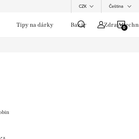
CZK
Čeština
NÁKU
Tipy na dárky
Bazár
Zdravotechn
KOŠÍ
obin