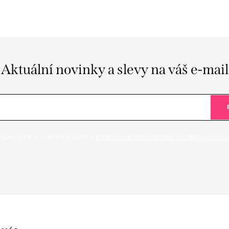
Aktuální novinky a slevy na váš e-mail
ožením e-mailu súhlasíte s
podmienkami ochrany osobných úda