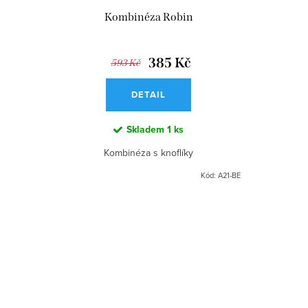
Kombinéza Robin
385 Kč
593 Kč
DETAIL
Skladem
1 ks
Kombinéza s knoflíky
Kód:
A21-BE