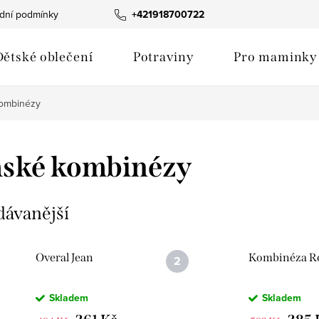
dní podmínky
Fotogalerie produktů
+421918700722
Hodnocení obchodu
Dětské oblečení
Potraviny
Pro maminky
ombinézy
ské kombinézy
dávanější
Overal Jean
Kombinéza R
Skladem
Skladem