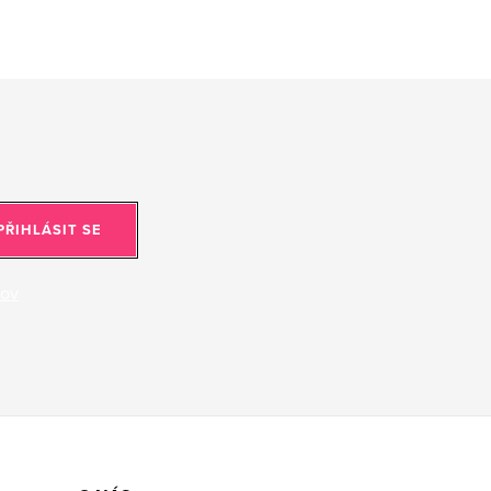
PŘIHLÁSIT SE
jov