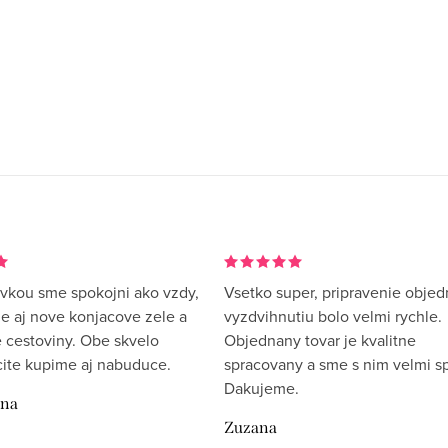
vkou sme spokojni ako vzdy,
Vsetko super, pripravenie objed
me aj nove konjacove zele a
vyzdvihnutiu bolo velmi rychle.
 cestoviny. Obe skvelo
Objednany tovar je kvalitne
rcite kupime aj nabuduce.
spracovany a sme s nim velmi sp
Dakujeme.
ina
Zuzana