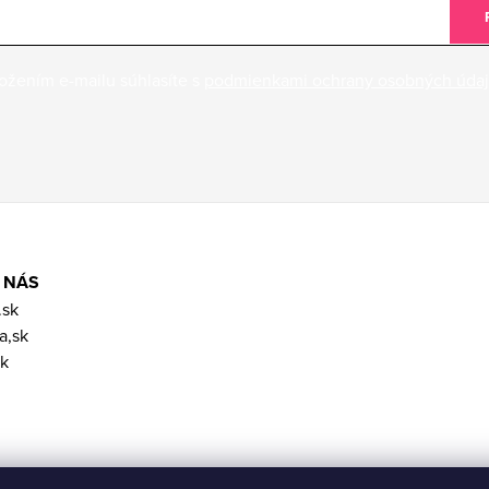
ožením e-mailu súhlasíte s
podmienkami ochrany osobných úda
 NÁS
.sk
a,sk
k