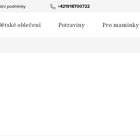
dní podmínky
Fotogalerie produktů
+421918700722
Hodnocení obchodu
Dětské oblečení
Potraviny
Pro maminky