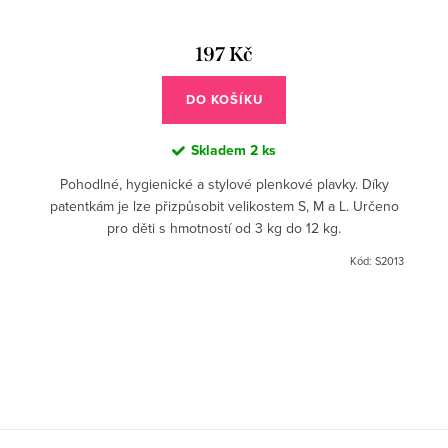
197 Kč
DO KOŠÍKU
Skladem
2 ks
Pohodlné, hygienické a stylové plenkové plavky. Díky
patentkám je lze přizpůsobit velikostem S, M a L. Určeno
pro děti s hmotností od 3 kg do 12 kg.
Kód:
S2013