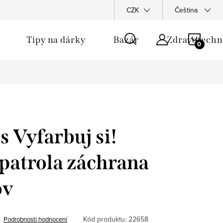
CZK
Čeština
NÁKU
Tipy na dárky
Bazár
Zdravotechn
KOŠÍ
s Vyfarbuj si!
patrola záchrana
ov
Kód produktu:
22658
Podrobnosti hodnocení