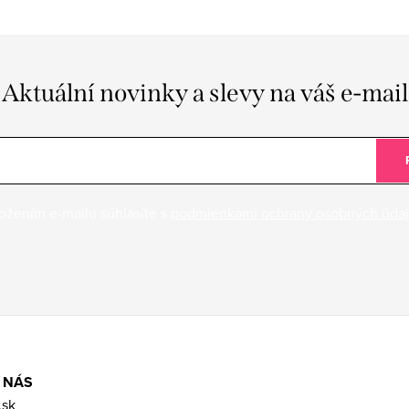
Aktuální novinky a slevy na váš e-mail
ožením e-mailu súhlasíte s
podmienkami ochrany osobných úda
 NÁS
.sk