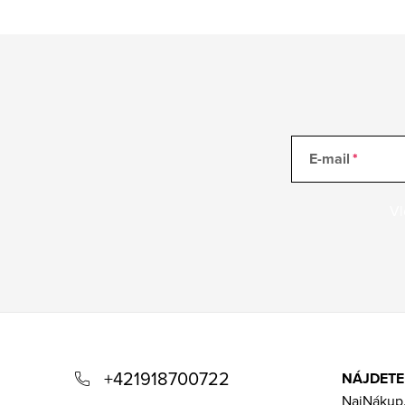
E-mail
Vl
Z
á
+421918700722
NÁJDETE
p
NajNákup