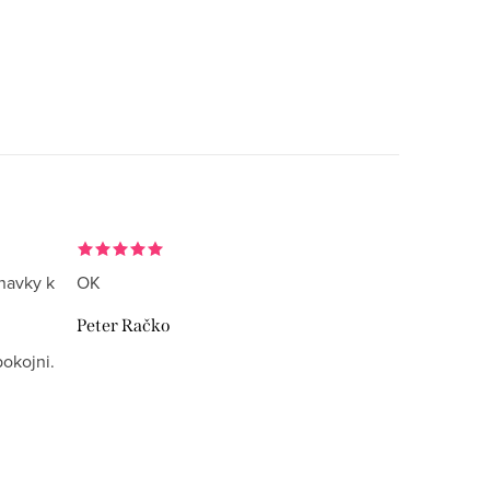
navky k
OK
Peter Račko
okojni.