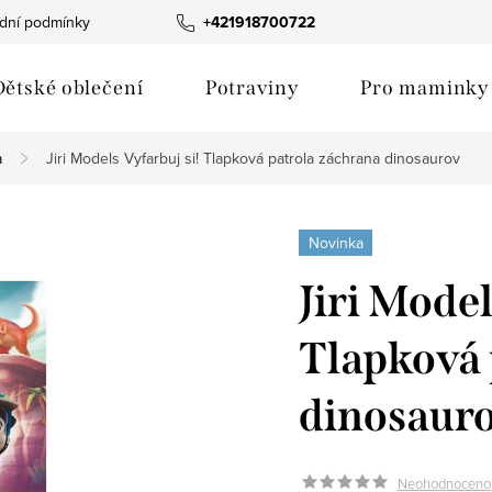
dní podmínky
Fotogalerie produktů
+421918700722
Hodnocení obchodu
Dětské oblečení
Potraviny
Pro maminky
a
Jiri Models Vyfarbuj si! Tlapková patrola záchrana dinosaurov
Novinka
Jiri Model
Tlapková 
dinosaur
Neohodnoceno