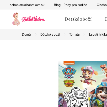
Přejít
babatkam@babatkam.sk
Blog - Rady pro rodiče
Obcho
na
obsah
Dětské zboží
Domů
Dětské zboží
Témata
Labutí hlídk