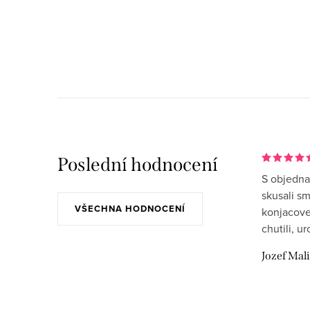
Poslední hodnocení
S objedna
skusali s
VŠECHNA HODNOCENÍ
konjacove
chutili, u
Jozef Mal