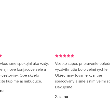
vkou sme spokojni ako vzdy,
Vsetko super, pripravenie objed
me aj nove konjacove zele a
vyzdvihnutiu bolo velmi rychle.
 cestoviny. Obe skvelo
Objednany tovar je kvalitne
rcite kupime aj nabuduce.
spracovany a sme s nim velmi sp
Dakujeme.
ina
Zuzana