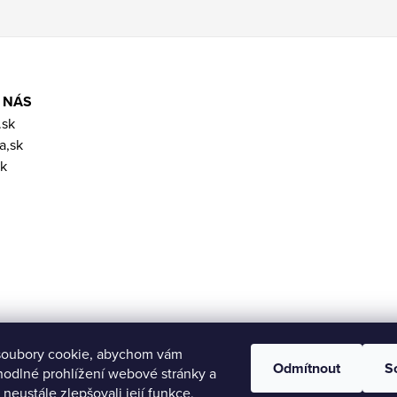
 NÁS
.sk
a,sk
k
soubory cookie, abychom vám
Odmítnout
S
hodlné prohlížení webové stránky a
 neustále zlepšovali její funkce,