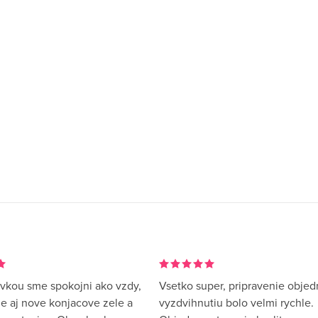
vkou sme spokojni ako vzdy,
Vsetko super, pripravenie objed
me aj nove konjacove zele a
vyzdvihnutiu bolo velmi rychle.