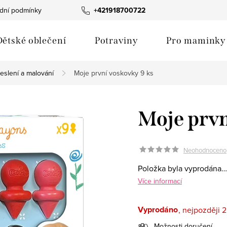
dní podmínky
Fotogalerie produktů
+421918700722
Hodnocení obchodu
Dětské oblečení
Potraviny
Pro maminky
eslení a malování
Moje první voskovky 9 ks
Moje prvn
Neohodnoceno
Položka byla vyprodána…
Více informací
Vyprodáno
2
Možnosti doručení