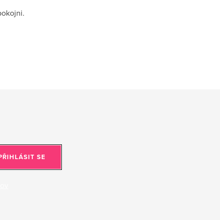
okojni.
PŘIHLÁSIT SE
jov