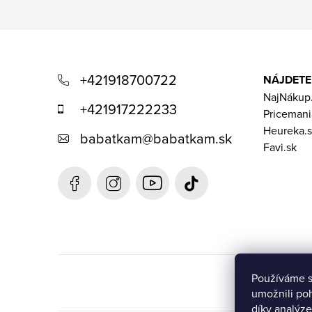
Z
á
+421918700722
NÁJDETE
p
NajNákup
+421917222233
Pricemani
a
Heureka.s
babatkam
@
babatkam.sk
t
Favi.sk
í
Používáme 
umožnili po
díky analýze