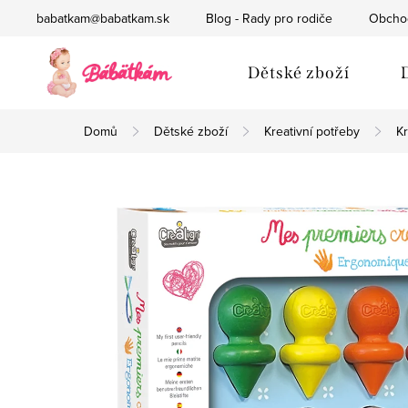
Přejít
babatkam@babatkam.sk
Blog - Rady pro rodiče
Obcho
na
obsah
Dětské zboží
Domů
Dětské zboží
Kreativní potřeby
Kr