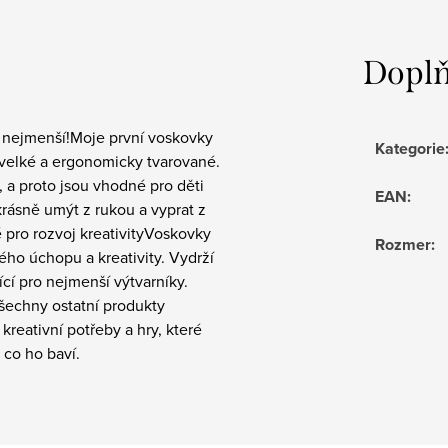
Doplň
 nejmenší!Moje první voskovky
Kategorie
 velké a ergonomicky tvarované.
 a proto jsou vhodné pro děti
EAN
:
krásně umýt z rukou a vyprat z
é pro rozvoj kreativityVoskovky
Rozmer
:
ého úchopu a kreativity. Vydrží
ící pro nejmenší výtvarníky.
všechny ostatní produkty
kreativní potřeby a hry, které
 co ho baví.