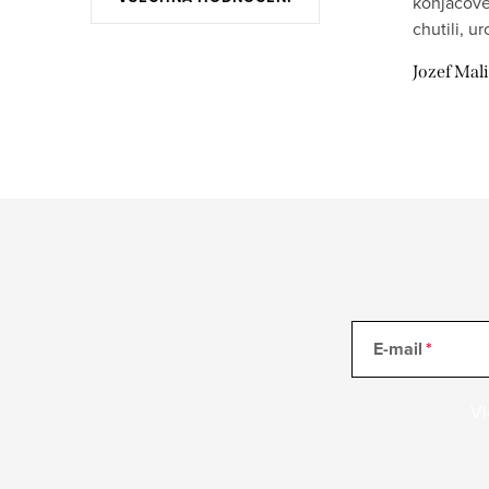
konjacove
chutili, u
Jozef Mal
E-mail
Vl