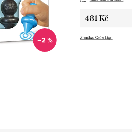
481 Kč
Měrná
cena:
Značka:
Créa Lign
–2 %