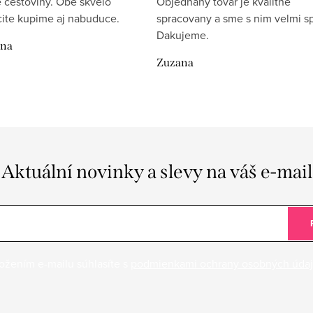
 cestoviny. Obe skvelo
Objednany tovar je kvalitne
rcite kupime aj nabuduce.
spracovany a sme s nim velmi sp
Dakujeme.
ina
Zuzana
Aktuální novinky a slevy na váš e-mail
ožením e-mailu súhlasíte s
podmienkami ochrany osobných úda