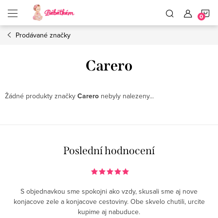
Přejít
N
na
obsah
Prodávané značky
K
Carero
Žádné produkty značky
Carero
nebyly nalezeny...
Poslední hodnocení
S objednavkou sme spokojni ako vzdy, skusali sme aj nove
konjacove zele a konjacove cestoviny. Obe skvelo chutili, urcite
kupime aj nabuduce.