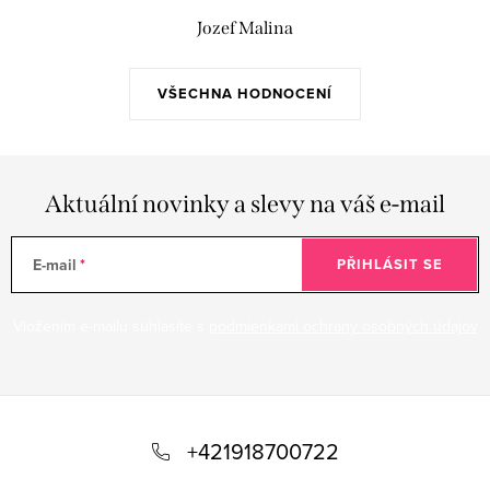
Jozef Malina
VŠECHNA HODNOCENÍ
Aktuální novinky a slevy na váš e-mail
E-mail
PŘIHLÁSIT SE
Vložením e-mailu súhlasíte s
podmienkami ochrany osobných údajov
Z
á
+421918700722
p