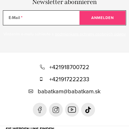
Newsletter abonnieren
E-Mail
ANMELDEN
Vložením e-mailu súhlasíte s
podmienkami ochrany osobných údajov
F
u
+421918700722
ß
+421917222233
z
babatkam
@
babatkam.sk
e
i
l
e