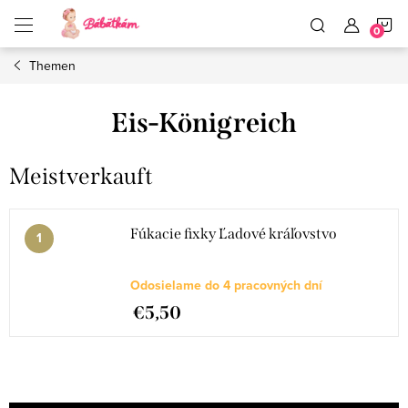
Zum
W
Inhalt
springen
Themen
Eis-Königreich
Meistverkauft
Fúkacie fixky Ľadové kráľovstvo
Odosielame do 4 pracovných dní
€5,50