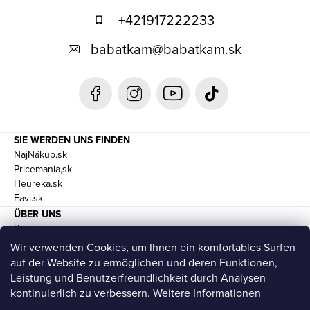
ß
+421917222233
z
babatkam
@
babatkam.sk
e
i
l
e
SIE WERDEN UNS FINDEN
NajNákup.sk
Pricemania,sk
Heureka.sk
Favi.sk
ÜBER UNS
Kontakte
Geschäftsbedingungen und DSGVO
Wir verwenden Cookies, um Ihnen ein komfortables Surfen
Transport
auf der Website zu ermöglichen und deren Funktionen,
Leistung und Benutzerfreundlichkeit durch Analysen
kontinuierlich zu verbessern.
Weitere Informationen