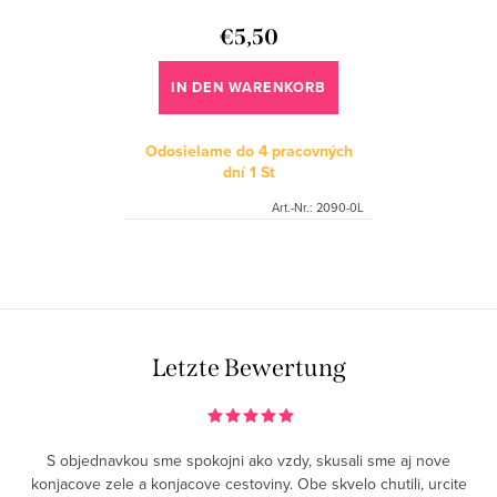
P
e
r
€5,50
r
o
u
IN DEN WARENKORB
d
n
u
Odosielame do 4 pracovných
g
dní
1 St
k
Art.-Nr.:
2090-0L
t
e
S
t
e
u
Letzte Bewertung
e
r
e
S objednavkou sme spokojni ako vzdy, skusali sme aj nove
l
konjacove zele a konjacove cestoviny. Obe skvelo chutili, urcite