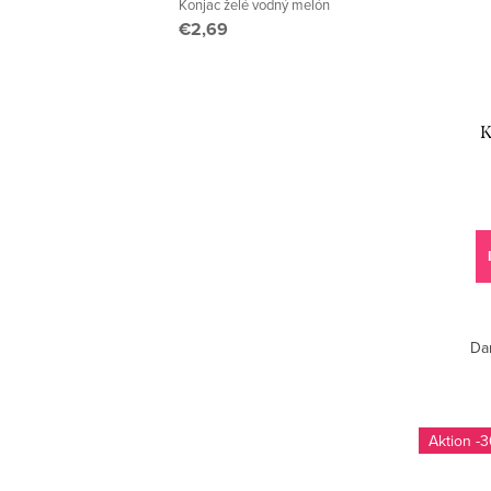
Konjac želé vodný melón
€2,69
K
Da
-3