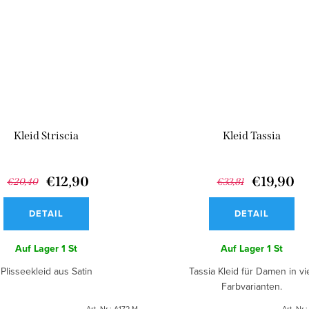
Kleid Striscia
Kleid Tassia
€12,90
€19,90
€20,40
€33,81
DETAIL
DETAIL
Auf Lager
1 St
Auf Lager
1 St
Plisseekleid aus Satin
Tassia Kleid für Damen in vi
Farbvarianten.
Art.-Nr.:
A172-M
Art.-Nr.