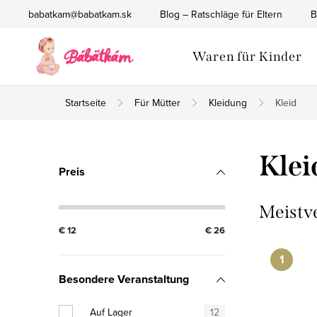
Zum
babatkam@babatkam.sk
Blog – Ratschläge für Eltern
B
Inhalt
springen
Waren für Kinder
Startseite
Für Mütter
Kleidung
Kleid
S
Klei
Preis
e
i
Meistv
€
12
€
26
t
e
Besondere Veranstaltung
n
Auf Lager
12