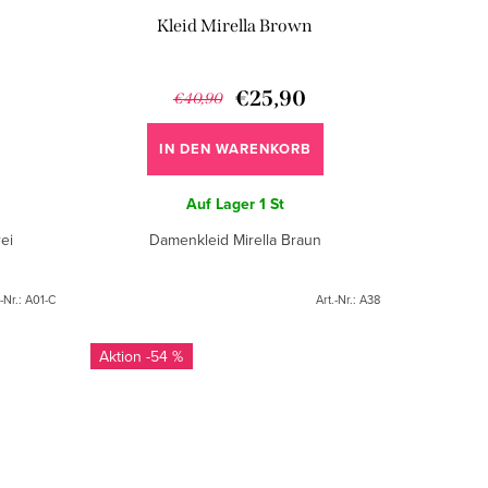
Kleid Mirella Brown
€25,90
€40,90
IN DEN WARENKORB
Auf Lager
1 St
rei
Damenkleid Mirella Braun
.-Nr.:
A01-C
Art.-Nr.:
A38
-54 %