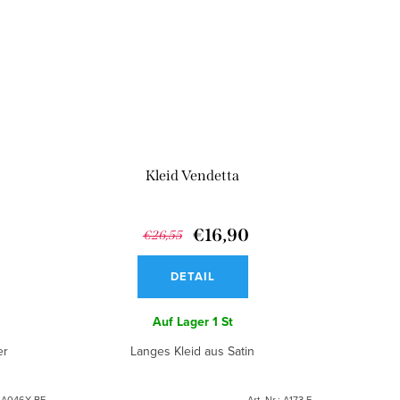
Kleid Vendetta
€16,90
€26,55
DETAIL
Auf Lager
1 St
er
Langes Kleid aus Satin
:
A046X-BE
Art.-Nr.:
A173-F