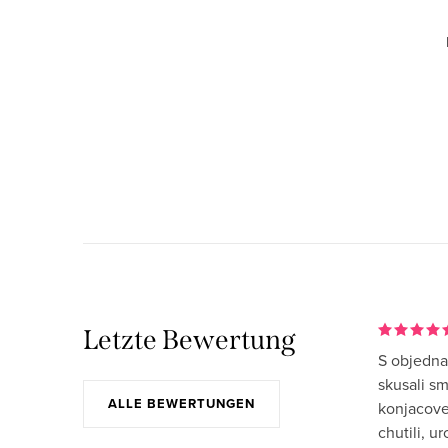
S
t
e
u
e
r
Letzte Bewertung
S objedna
e
skusali s
l
ALLE BEWERTUNGEN
konjacove
e
chutili, u