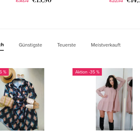
€15,90
€14,
€30,74
€22,54
ch
Günstigste
Teuerste
Meistverkauft
6 %
-35 %