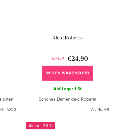
Kleid Roberta
€24,90
€54,31
IN DEN WARENKORB
Auf Lager
1 St
rianten
Schönes Damenkleid Roberta
-Nr.:
A03-B
Art.-Nr.:
A41
-36 %