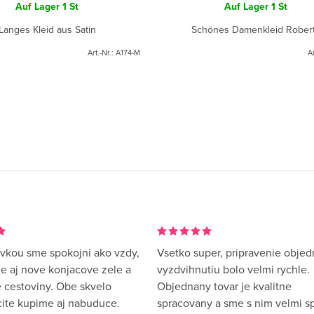
Auf Lager
1 St
Auf Lager
1 St
Langes Kleid aus Satin
Schönes Damenkleid Rober
Art.-Nr.:
A174-M
Ar
vkou sme spokojni ako vzdy,
Vsetko super, pripravenie objed
me aj nove konjacove zele a
vyzdvihnutiu bolo velmi rychle.
 cestoviny. Obe skvelo
Objednany tovar je kvalitne
rcite kupime aj nabuduce.
spracovany a sme s nim velmi sp