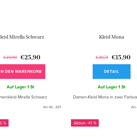
leid Mirella Schwarz
Kleid Mona
€25,90
€15,90
€40,90
€30,74
IN DEN WARENKORB
DETAIL
Auf Lager
1 St
Auf Lager
1 St
menkleid Mirella Schwarz
Damen-Kleid Mona in zwei Farbva
Art.-Nr.:
A37
Art.
6 %
-41 %