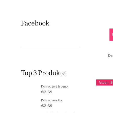
e
o
r
r
P
t
Facebook
r
i
o
e
d
r
Da
u
u
k
n
Top 3 Produkte
t
g
-3
Konjac želé hrozno
e
€2,69
Konjac želé liči
€2,69