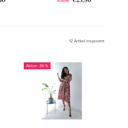
50
€23,90
€39,96
12
Artikel insgesamt
-36 %