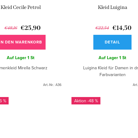
Kleid Cecile Petrol
Kleid Luigina
€25,90
€14,50
€48,16
€22,54
IN DEN WARENKORB
DETAIL
Auf Lager
1 St
Auf Lager
1 St
menkleid Mirella Schwarz
Luigina Kleid für Damen in d
Farbvarianten
Art.-Nr.:
A36
Art
6 %
-48 %