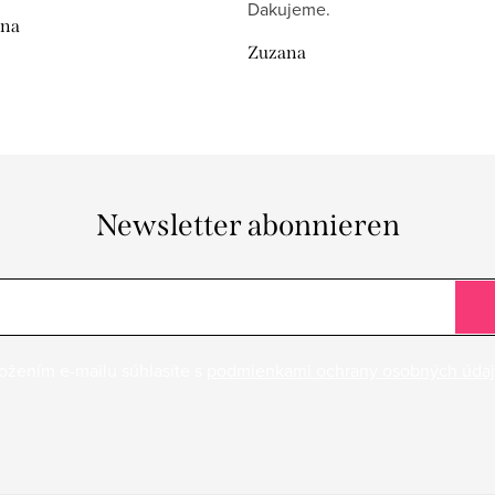
Dakujeme.
ina
Zuzana
Newsletter abonnieren
ožením e-mailu súhlasíte s
podmienkami ochrany osobných úda