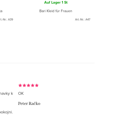
Auf Lager
1 St
ta
Bari Kleid für Frauen
t.-Nr.:
A39
Art.-Nr.:
A47
navky k
OK
Peter Račko
okojni.