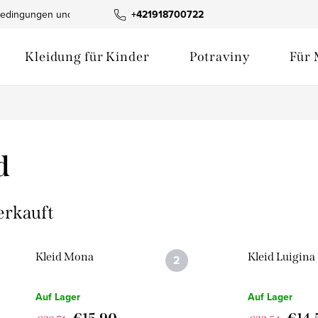
edingungen und Konditionen
+421918700722
Produktfotogalerie
Geschäftsb
Kleidung für Kinder
Potraviny
Für 
d
erkauft
Kleid Mona
Kleid Luigina
Auf Lager
Auf Lager