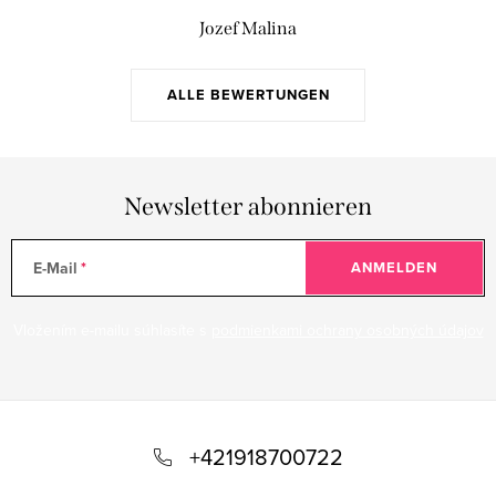
Jozef Malina
ALLE BEWERTUNGEN
Newsletter abonnieren
E-Mail
ANMELDEN
Vložením e-mailu súhlasíte s
podmienkami ochrany osobných údajov
F
u
+421918700722
ß