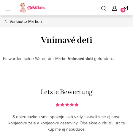
Zum
W
Inhalt
springen
Verkaufte Marken
Vnímavé deti
Es wurden keine Waren der Marke
Vnímavé deti
gefunden....
Letzte Bewertung
S objednavkou sme spokojni ako vzdy, skusali sme aj nove
konjacove zele a konjacove cestoviny. Obe skvelo chutili, urcite
kupime aj nabuduce.