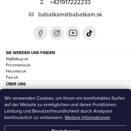
+421917222233
z
babatkam
@
babatkam.sk
e
i
l
e
SIE WERDEN UNS FINDEN
NajNákup.sk
Pricemania,sk
Heureka.sk
Favi.sk
ÜBER UNS
Kontakte
Geschäftsbedingungen und DSGVO
Wir verwenden Cookies, um Ihnen ein komfortables Surfen
Transport
auf der Website zu ermöglichen und deren Funktionen,
Leistung und Benutzerfreundlichkeit durch Analysen
kontinuierlich zu verbessern.
Weitere Informationen