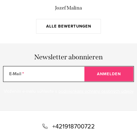
Jozef Malina
ALLE BEWERTUNGEN
Newsletter abonnieren
E-Mail
ANMELDEN
Vložením e-mailu súhlasíte s
podmienkami ochrany osobných údajov
F
u
+421918700722
ß