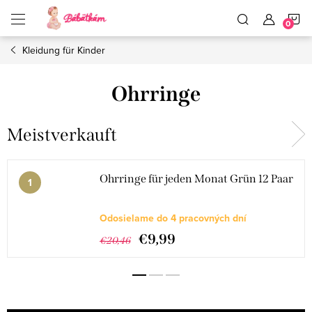
Zum
W
Inhalt
springen
Kleidung für Kinder
Ohrringe
Meistverkauft
Ohrringe für jeden Monat Grün 12 Paar
Odosielame do 4 pracovných dní
€9,99
€20,46