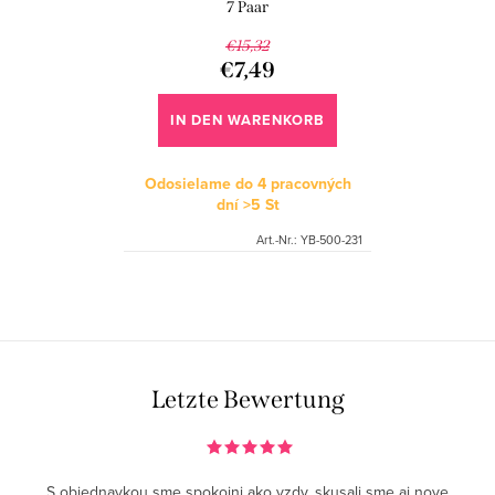
7 Paar
€15,32
€7,49
IN DEN WARENKORB
Odosielame do 4 pracovných
dní
>5 St
Art.-Nr.:
YB-500-231
S
t
e
u
Letzte Bewertung
e
r
e
S objednavkou sme spokojni ako vzdy, skusali sme aj nove