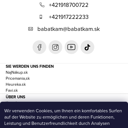
u
+421918700722
ß
+421917222233
z
babatkam
@
babatkam.sk
e
i
l
e
SIE WERDEN UNS FINDEN
NajNákup.sk
Pricemania,sk
Heureka.sk
Favi.sk
ÜBER UNS
Kontakte
Geschäftsbedingungen und DSGVO
Wir verwenden Cookies, um Ihnen ein komfortables Surfen
Transport
auf der Website zu ermöglichen und deren Funktionen,
Leistung und Benutzerfreundlichkeit durch Analysen