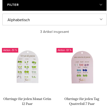
FILTER
P
Alphabetisch
r
Günstigste
3
Artikel insgesamt
o
d
Teuerste
L
u
-51 %
-51 %
i
Meistverkauft
k
s
t
t
s
e
o
d
r
e
t
Ohrringe für jeden Monat Grün
Ohrringe für jeden Tag
r
i
12 Paar
Quatrefoil 7 Paar