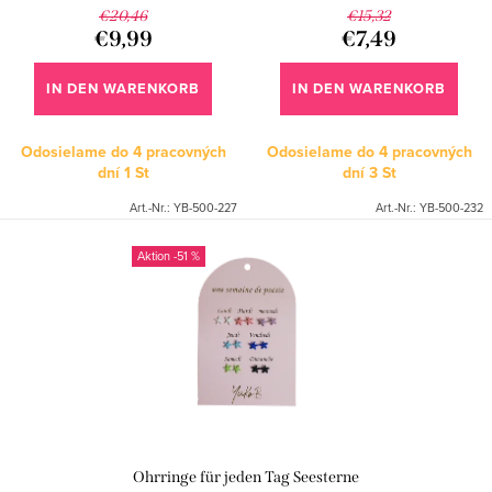
P
e
€20,46
€15,32
r
€9,99
€7,49
r
o
u
IN DEN WARENKORB
IN DEN WARENKORB
d
n
u
Odosielame do 4 pracovných
Odosielame do 4 pracovných
g
dní
1 St
dní
3 St
k
Art.-Nr.:
YB-500-227
Art.-Nr.:
YB-500-232
t
e
-51 %
Ohrringe für jeden Tag Seesterne