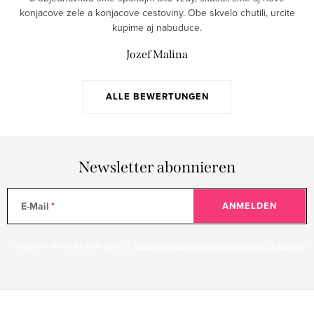
l
konjacove zele a konjacove cestoviny. Obe skvelo chutili, urcite
e
kupime aj nabuduce.
m
Jozef Malina
e
n
t
ALLE BEWERTUNGEN
e
d
e
Newsletter abonnieren
r
L
i
E-Mail
ANMELDEN
s
t
Vložením e-mailu súhlasíte s
podmienkami ochrany osobných údajov
e
F