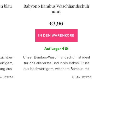
n blau
Babyono Bambus Waschhandschuh
mint
€3,96
IN DEN WARENKORB
Auf Lager
4 St
zichtbar
Unser Bambus-Waschhandschuh ist ideal
wertigem,
für das allererste Bad Ihres Babys. Er ist
ung aus
aus hochwertigem, weichem Bambus mit
t. Die
einem Zusatz von flauschiger Baumwolle
Nr.:
B347-2
Art.-Nr.:
B787-3
hergestellt.