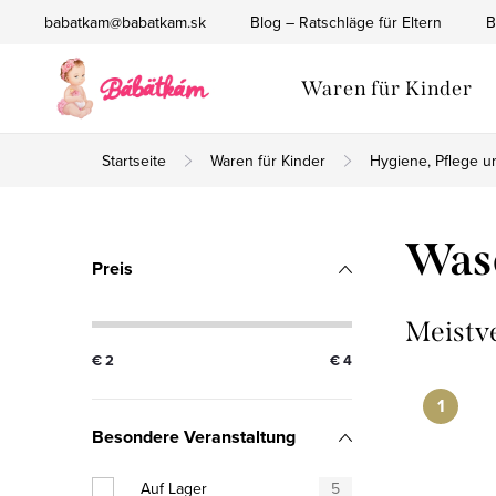
Zum
babatkam@babatkam.sk
Blog – Ratschläge für Eltern
B
Inhalt
springen
Waren für Kinder
Startseite
Waren für Kinder
Hygiene, Pflege u
S
Was
Preis
e
i
Meistv
€
2
€
4
t
e
Besondere Veranstaltung
n
Auf Lager
5