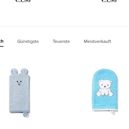
€3,96
€3,96
ch
Günstigste
Teuerste
Meistverkauft