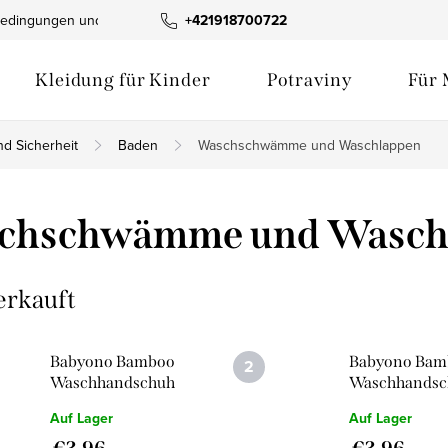
edingungen und Konditionen
+421918700722
Produktfotogalerie
Geschäftsb
Kleidung für Kinder
Potraviny
Für 
nd Sicherheit
Baden
Waschschwämme und Waschlappen
chschwämme und Wasch
erkauft
Babyono Bamboo
Babyono Bam
Waschhandschuh
Waschhandsc
Blau
mint
Auf Lager
Auf Lager