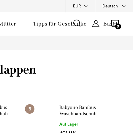
ewertung
EUR
Deutsch
WARE
Mütter
Tipps für Geschenke
Bazár
lappen
bus
Babyono Bambus
huh
Waschhandschuh
rosa
Auf Lager