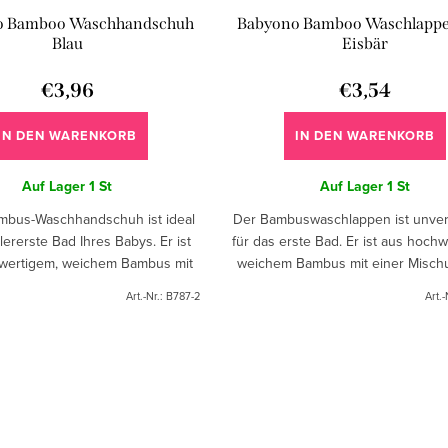
o Bamboo Waschhandschuh
Babyono Bamboo Waschlappe
Blau
Eisbär
€3,96
€3,54
IN DEN WARENKORB
IN DEN WARENKORB
Auf Lager
1 St
Auf Lager
1 St
mbus-Waschhandschuh ist ideal
Der Bambuswaschlappen ist unver
llererste Bad Ihres Babys. Er ist
für das erste Bad. Er ist aus hoch
wertigem, weichem Bambus mit
weichem Bambus mit einer Misch
satz von flauschiger Baumwolle
flauschiger Baumwolle hergestell
Art.-Nr.:
B787-2
Art.-
hergestellt.
bequeme Form des...