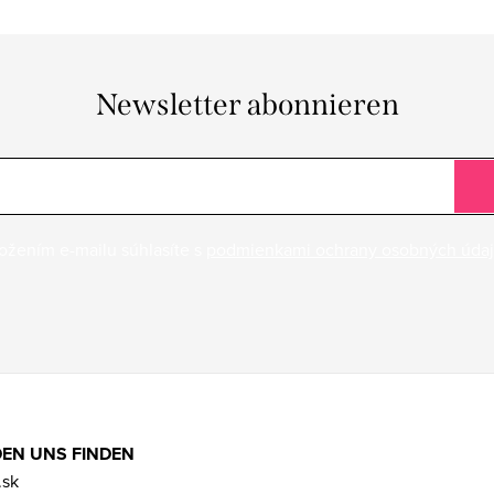
Newsletter abonnieren
ožením e-mailu súhlasíte s
podmienkami ochrany osobných úda
DEN UNS FINDEN
.sk