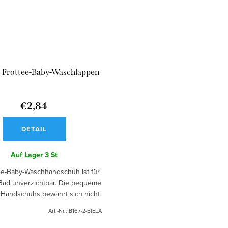
 Frottee-Baby-Waschlappen
€2,84
DETAIL
Auf Lager
3 St
ee-Baby-Waschhandschuh ist für
 Bad unverzichtbar. Die bequeme
Handschuhs bewährt sich nicht
Baden des Babys, sondern auch
Art.-Nr.:
B167-2-BIELA
bei der täglichen...