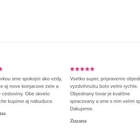
vkou sme spokojni ako vzdy,
Vsetko super, pripravenie objed
me aj nove konjacove zele a
vyzdvihnutiu bolo velmi rychle.
 cestoviny. Obe skvelo
Objednany tovar je kvalitne
rcite kupime aj nabuduce.
spracovany a sme s nim velmi sp
Dakujeme.
ina
Zuzana