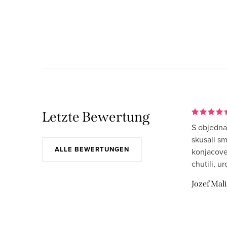
S
t
e
u
e
r
Letzte Bewertung
S objedna
e
skusali s
l
ALLE BEWERTUNGEN
konjacove
e
chutili, u
m
Jozef Mal
e
n