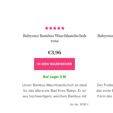
Babyono Bambus Waschhandschuh
Babyono
rosa
€3,96
IN DEN WARENKORB
Auf Lager
3 St
Unser Bambus-Waschhandschuh ist ideal
Der Frott
für das allererste Bad Ihres Babys. Er ist
das erste
aus hochwertigem, weichem Bambus mit
Form des 
einem Zusatz von flauschiger Baumwolle
nur beim 
Art.-Nr.:
B787-1
hergestellt.