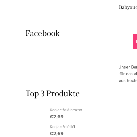
e
o
Babyon
r
r
P
t
Facebook
r
i
o
e
d
r
Unser Ba
u
u
für das a
aus hoch
k
n
einem Zu
Top 3 Produkte
t
g
e
Konjac želé hrozno
€2,69
Konjac želé liči
€2,69