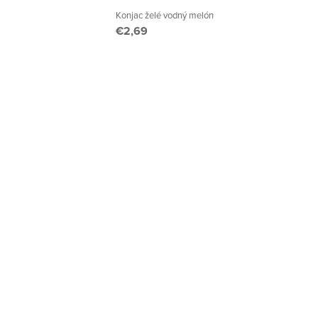
Konjac želé vodný melón
€2,69