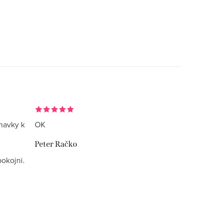
navky k
OK
Peter Račko
okojni.