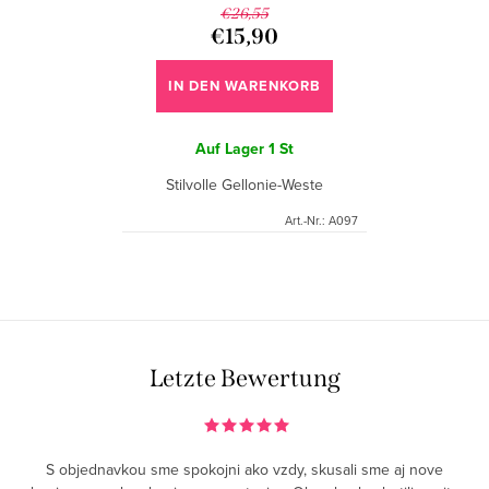
P
e
€26,55
r
€15,90
r
o
u
IN DEN WARENKORB
d
n
u
Auf Lager
1 St
g
k
Stilvolle Gellonie-Weste
t
Art.-Nr.:
A097
e
S
t
e
u
Letzte Bewertung
e
r
e
S objednavkou sme spokojni ako vzdy, skusali sme aj nove
l