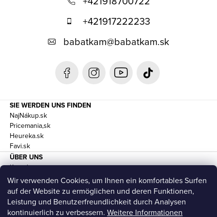
+421918700722
ß
+421917222233
z
babatkam
@
babatkam.sk
e
i
l
e
SIE WERDEN UNS FINDEN
NajNákup.sk
Pricemania,sk
Heureka.sk
Favi.sk
ÜBER UNS
Kontakte
Geschäftsbedingungen und DSGVO
Wir verwenden Cookies, um Ihnen ein komfortables Surfen
Transport
auf der Website zu ermöglichen und deren Funktionen,
Leistung und Benutzerfreundlichkeit durch Analysen
kontinuierlich zu verbessern.
Weitere Informationen