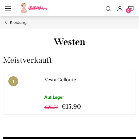
Zum
W
Inhalt
springen
Kleidung
Westen
Meistverkauft
Vesta Gellonie
Auf Lager
€15,90
€26,55