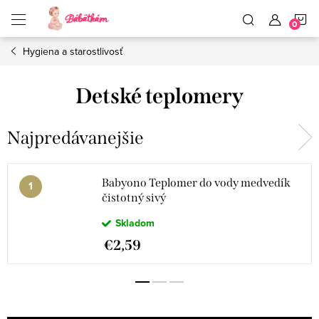
Prejsť
N
na
obsah
Hygiena a starostlivosť
K
Detské teplomery
Najpredávanejšie
Babyono Teplomer do vody medvedík
čistotný sivý
Skladom
€2,59