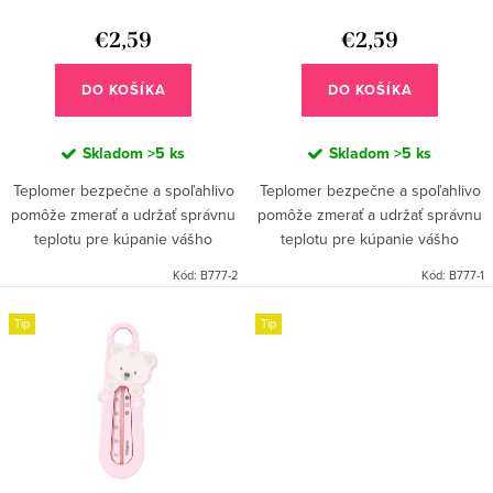
d
k
u
€2,59
€2,59
t
k
o
DO KOŠÍKA
DO KOŠÍKA
t
v
o
Skladom
>5 ks
Skladom
>5 ks
v
Teplomer bezpečne a spoľahlivo
Teplomer bezpečne a spoľahlivo
pomôže zmerať a udržať správnu
pomôže zmerať a udržať správnu
teplotu pre kúpanie vášho
teplotu pre kúpanie vášho
bábätka. Na meranie bol použitý
bábätka. Na meranie bol použitý
Kód:
B777-2
Kód:
B777-1
parafín zaliaty v bezpečnej
parafín zaliaty v bezpečnej
skúmavke. Veľká a čitateľná...
skúmavke. Veľká a čitateľná...
Tip
Tip