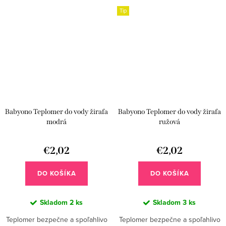
skúmavke. Veľká a čitateľná...
skúmavke. Veľká a čitateľná...
Tip
Babyono Teplomer do vody žirafa
Babyono Teplomer do vody žirafa
modrá
ružová
€2,02
€2,02
DO KOŠÍKA
DO KOŠÍKA
Skladom
2 ks
Skladom
3 ks
Teplomer bezpečne a spoľahlivo
Teplomer bezpečne a spoľahlivo