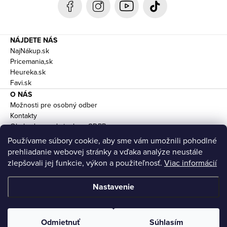
e
NÁJDETE NÁS
NajNákup.sk
Pricemania,sk
Heureka.sk
Favi.sk
O NÁS
Možnosti pre osobný odber
Kontakty
Obchodne podmienky a GDPR
Doprava
Používame súbory cookie, aby sme vám umožnili pohodlné
prehliadanie webovej stránky a vďaka analýze neustále
zlepšovali jej funkcie, výkon a použiteľnosť.
Viac informácií
Nastavenie
Copyright 2026
Bábätkám.sk
. Všetky práva vyhradené.
Upraviť
nastavenie cookies
Odmietnuť
Súhlasím