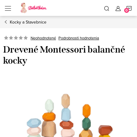
Prejsť
N
na
obsah
Kocky a Stavebnice
K
Neohodnotené
Podrobnosti hodnotenia
Drevené Montessori balančné
kocky