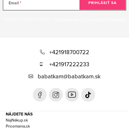
Email
PRIHLÁSIŤ SA
Vložením e-mailu súhlasíte s
podmienkami ochrany osobných údajov
Z
á
+421918700722
p
+421917222233
ä
babatkam
@
babatkam.sk
t
i
e
NÁJDETE NÁS
NajNákup.sk
Pricemania,sk