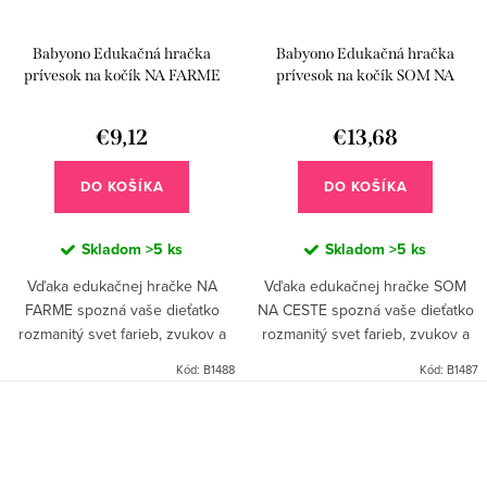
Babyono Edukačná hračka
Babyono Edukačná hračka
prívesok na kočík NA FARME
prívesok na kočík SOM NA
CESTE
€9,12
€13,68
DO KOŠÍKA
DO KOŠÍKA
Skladom
>5 ks
Skladom
>5 ks
Vďaka edukačnej hračke NA
Vďaka edukačnej hračke SOM
FARME spozná vaše dieťatko
NA CESTE spozná vaše dieťatko
rozmanitý svet farieb, zvukov a
rozmanitý svet farieb, zvukov a
tvarov. Hračku jednoducho
tvarov. Hračku jednoducho
Kód:
B1488
Kód:
B1487
pripevníte na autosedačku alebo
pripevníte na autosedačku alebo
kočík a spríjemníte tak vášmu...
kočík a spríjemníte tak vášmu...