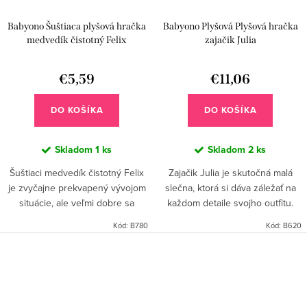
Babyono Šuštiaca plyšová hračka
Babyono Plyšová Plyšová hračka
medvedík čistotný Felix
zajačik Julia
€5,59
€11,06
DO KOŠÍKA
DO KOŠÍKA
Skladom
1 ks
Skladom
2 ks
Šuštiaci medvedík čistotný Felix
Zajačik Julia je skutočná malá
je zvyčajne prekvapený vývojom
slečna, ktorá si dáva záležať na
situácie, ale veľmi dobre sa
každom detaile svojho outfitu.
prispôsobuje prostrediu.
Miluje volány a všetky odtiene
Kód:
B780
Kód:
B620
Umožňuje získať nové zručnosti,
ružovej. Julia svojím krásnym
od nácviku úchopu, cez...
vzhľadom povzbudzuje...