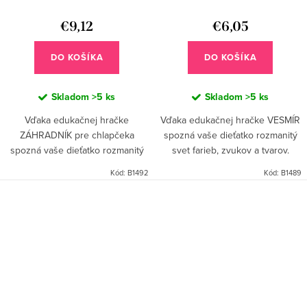
chlapček
€9,12
€6,05
DO KOŠÍKA
DO KOŠÍKA
Skladom
>5 ks
Skladom
>5 ks
Vďaka edukačnej hračke
Vďaka edukačnej hračke VESMÍR
ZÁHRADNÍK pre chlapčeka
spozná vaše dieťatko rozmanitý
spozná vaše dieťatko rozmanitý
svet farieb, zvukov a tvarov.
svet farieb, zvukov a tvarov.
Hračku jednoducho pripevníte na
Kód:
B1492
Kód:
B1489
Hračku jednoducho pripevníte na
autosedačku alebo kočík a
autosedačku alebo kočík a
spríjemníte tak vášmu...
spríjemníte...