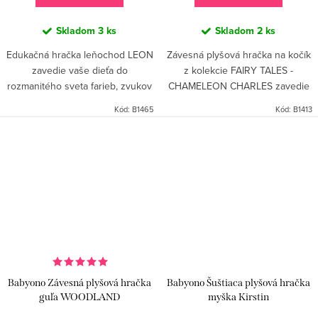
Skladom
3 ks
Skladom
2 ks
Edukačná hračka leňochod LEON
Závesná plyšová hračka na kočík
zavedie vaše dieťa do
z kolekcie FAIRY TALES -
rozmanitého sveta farieb, zvukov
CHAMELEON CHARLES zavedie
a tvarov. Vďaka univerzálnej
dieťa do rozmanitého sveta
Kód:
B1465
Kód:
B1413
plastovej úchytke je vhodná pre
farieb, zvukov a tvarov. Vďaka
akýkoľvek typ autosedačky
univerzálnemu háčiku v tvare...
alebo...
Babyono Závesná plyšová hračka
Babyono Šuštiaca plyšová hračka
guľa WOODLAND
myška Kirstin