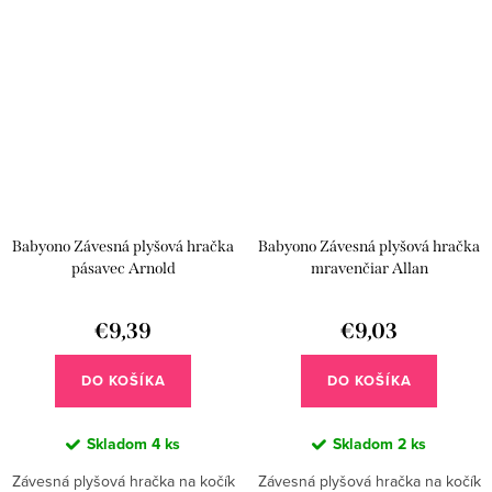
autosedačku alebo kočík a...
háčiku v tvare...
Babyono Závesná plyšová hračka
Babyono Závesná plyšová hračka
pásavec Arnold
mravenčiar Allan
€9,39
€9,03
DO KOŠÍKA
DO KOŠÍKA
Skladom
4 ks
Skladom
2 ks
Závesná plyšová hračka na kočík
Závesná plyšová hračka na kočík