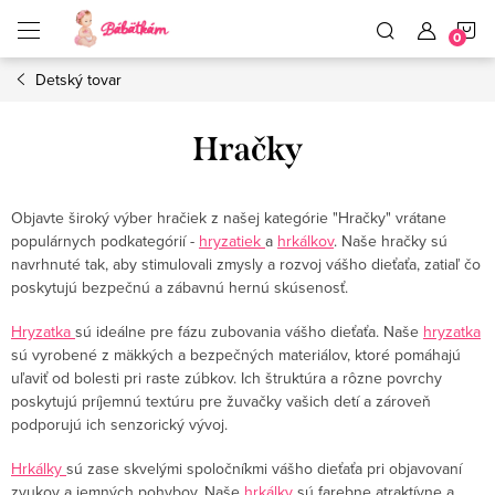
Prejsť
N
na
obsah
Detský tovar
K
Hračky
Objavte široký výber hračiek z našej kategórie "Hračky" vrátane
populárnych podkategórií -
hryzatiek
a
hrkálkov
. Naše hračky sú
navrhnuté tak, aby stimulovali zmysly a rozvoj vášho dieťaťa, zatiaľ čo
poskytujú bezpečnú a zábavnú hernú skúsenosť.
Hryzatka
sú ideálne pre fázu zubovania vášho dieťaťa. Naše
hryzatka
sú vyrobené z mäkkých a bezpečných materiálov, ktoré pomáhajú
uľaviť od bolesti pri raste zúbkov. Ich štruktúra a rôzne povrchy
poskytujú príjemnú textúru pre žuvačky vašich detí a zároveň
podporujú ich senzorický vývoj.
Hrkálky
sú zase skvelými spoločníkmi vášho dieťaťa pri objavovaní
zvukov a jemných pohybov. Naše
hrkálky
sú farebne atraktívne a