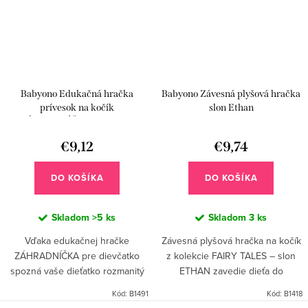
Babyono Edukačná hračka
Babyono Závesná plyšová hračka
prívesok na kočík
slon Ethan
ZÁHRADNÍČKA dievčatko
€9,12
€9,74
DO KOŠÍKA
DO KOŠÍKA
Skladom
>5 ks
Skladom
3 ks
Vďaka edukačnej hračke
Závesná plyšová hračka na kočík
ZÁHRADNÍČKA pre dievčatko
z kolekcie FAIRY TALES – slon
spozná vaše dieťatko rozmanitý
ETHAN zavedie dieťa do
svet farieb, zvukov a tvarov.
rozmanitého sveta farieb, zvukov
Kód:
B1491
Kód:
B1418
Hračku jednoducho pripevníte na
a tvarov. Vďaka univerzálnemu