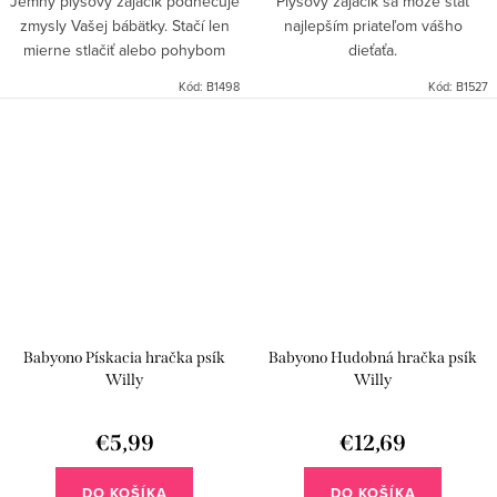
Jemný plyšový zajačik podnecuje
Plyšový zajačik sa môže stať
zmysly Vašej bábätky. Stačí len
najlepším priateľom vášho
mierne stlačiť alebo pohybom
dieťaťa.
spôsobiť jemný zvuk a chrastítko.
Kód:
B1498
Kód:
B1527
Babyono Pískacia hračka psík
Babyono Hudobná hračka psík
Willy
Willy
€5,99
€12,69
DO KOŠÍKA
DO KOŠÍKA