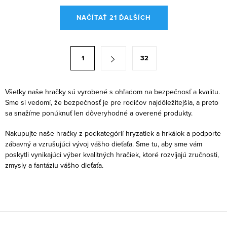
kočík a spríjemníte tak vášmu...
O
NAČÍTAŤ 21 ĎALŠÍCH
v
l
á
S
1
32
d
t
a
r
c
á
Všetky naše hračky sú vyrobené s ohľadom na bezpečnosť a kvalitu.
i
Sme si vedomí, že bezpečnosť je pre rodičov najdôležitejšia, a preto
n
sa snažíme ponúknuť len dôveryhodné a overené produkty.
e
k
p
o
Nakupujte naše hračky z podkategórií hryzatiek a hrkálok a podporte
r
zábavný a vzrušujúci vývoj vášho dieťaťa. Sme tu, aby sme vám
v
v
poskytli vynikajúci výber kvalitných hračiek, ktoré rozvíjajú zručnosti,
a
zmysly a fantáziu vášho dieťaťa.
k
n
y
i
v
e
ý
p