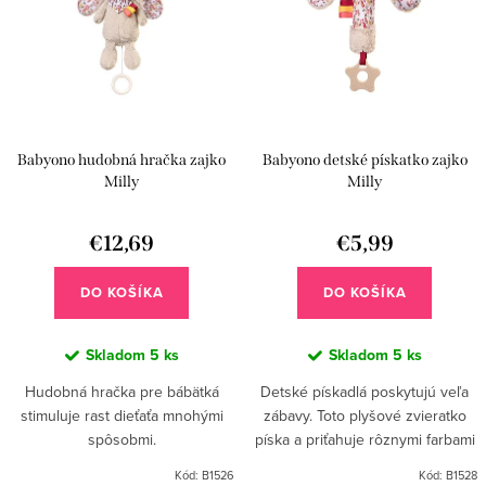
e
i
p
s
Skladačky a balančné hračky
Triedenie a priraďovanie
r
p
o
r
Odrážadlá a pohyb
Chodítka
d
Babyono hudobná hračka zajko
Babyono detské pískatko zajko
o
u
Milly
Milly
d
Sánky, lyže, boby, klzáky a iné
k
u
€12,69
€5,99
t
k
o
DO KOŠÍKA
DO KOŠÍKA
t
v
o
Skladom
5 ks
Skladom
5 ks
v
Hudobná hračka pre bábätká
Detské pískadlá poskytujú veľa
stimuluje rast dieťaťa mnohými
zábavy. Toto plyšové zvieratko
spôsobmi.
píska a priťahuje rôznymi farbami
a textúrami materiálov.
Kód:
B1526
Kód:
B1528