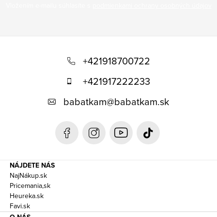
Vložením e-mailu súhlasíte s
podmienkami ochrany osobných údajov
Z
á
+421918700722
p
+421917222233
ä
babatkam
@
babatkam.sk
t
i
e
NÁJDETE NÁS
NajNákup.sk
Pricemania,sk
Heureka.sk
Favi.sk
O NÁS