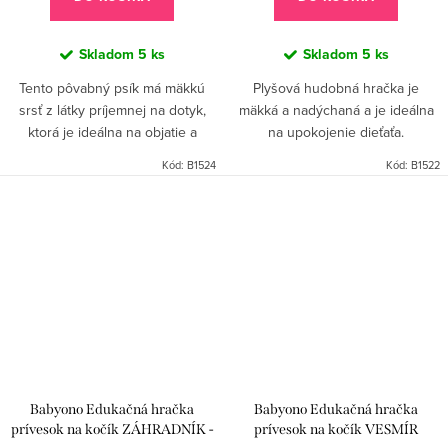
Skladom
5 ks
Skladom
5 ks
Tento pôvabný psík má mäkkú
Plyšová hudobná hračka je
srsť z látky príjemnej na dotyk,
mäkká a nadýchaná a je ideálna
ktorá je ideálna na objatie a
na upokojenie dieťaťa.
utešovanie.
Kód:
B1524
Kód:
B1522
Babyono Edukačná hračka
Babyono Edukačná hračka
prívesok na kočík ZÁHRADNÍK -
prívesok na kočík VESMÍR