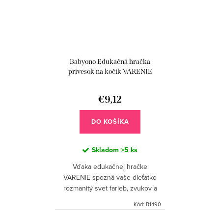
Babyono Edukačná hračka
prívesok na kočík VARENIE
€9,12
DO KOŠÍKA
Skladom
>5 ks
Vďaka edukačnej hračke
VARENIE spozná vaše dieťatko
rozmanitý svet farieb, zvukov a
tvarov. Hračku jednoducho
Kód:
B1490
pripevníte na autosedačku alebo