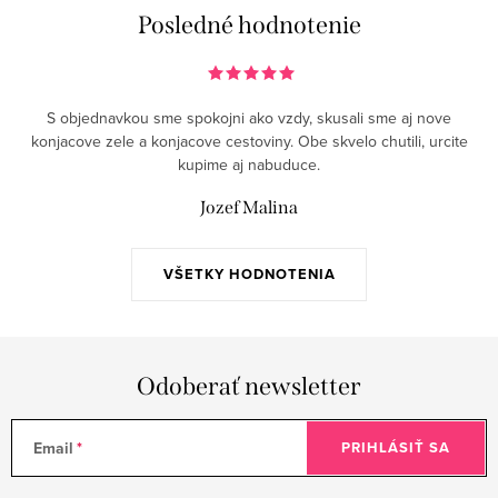
i
Posledné hodnotenie
s
u
S objednavkou sme spokojni ako vzdy, skusali sme aj nove
konjacove zele a konjacove cestoviny. Obe skvelo chutili, urcite
kupime aj nabuduce.
Jozef Malina
VŠETKY HODNOTENIA
Odoberať newsletter
Email
PRIHLÁSIŤ SA