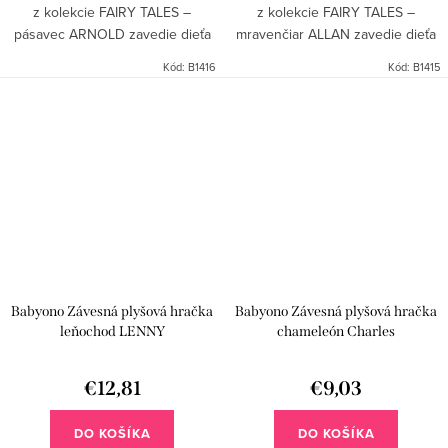
z kolekcie FAIRY TALES –
z kolekcie FAIRY TALES –
pásavec ARNOLD zavedie dieťa
mravenčiar ALLAN zavedie dieťa
do rozmanitého sveta farieb,
do rozmanitého sveta farieb,
Kód:
B1416
Kód:
B1415
zvukov a tvarov. Vďaka
zvukov a tvarov. Vďaka
univerzálnemu háčiku v tvare...
univerzálnemu háčiku v tvare...
Babyono Závesná plyšová hračka
Babyono Závesná plyšová hračka
leňochod LENNY
chameleón Charles
€12,81
€9,03
DO KOŠÍKA
DO KOŠÍKA