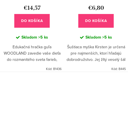
€14,57
€6,80
DO KOŠÍKA
DO KOŠÍKA
Skladom
>5 ks
Skladom
>5 ks
Edukačná hračka guľa
Šuštiaca myška Kirsten je určená
WOODLAND zavedie vaše dieťa
pre najmenších, ktorí hľadajú
do rozmanitého sveta farieb,
dobrodružstvo. Jej žltý veselý šál
zvukov a tvarov. Vďaka
a dlhé, zvedavé labky z nej robia
Kód:
B1436
Kód:
B445
univerzálnej plastovej úchytke je
dokonalú spoločníčku na
vhodná pre akýkoľvek typ
objavovanie...
autosedačky alebo...