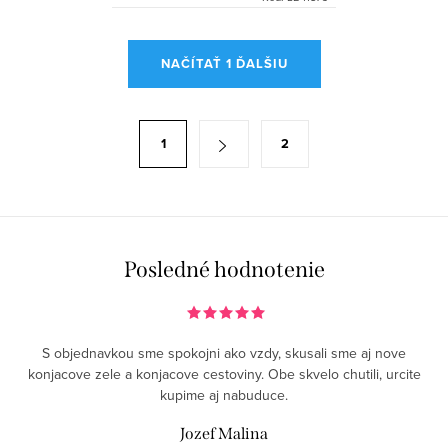
O
NAČÍTAŤ 1 ĎALŠIU
v
l
á
S
1
2
d
t
a
r
c
á
i
n
e
k
Posledné hodnotenie
p
o
r
v
v
a
S objednavkou sme spokojni ako vzdy, skusali sme aj nove
k
n
konjacove zele a konjacove cestoviny. Obe skvelo chutili, urcite
y
kupime aj nabuduce.
i
v
e
Jozef Malina
ý