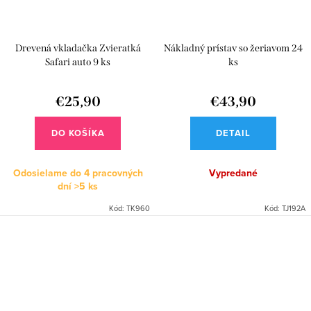
Drevená vkladačka Zvieratká
Nákladný prístav so žeriavom 24
Safari auto 9 ks
ks
€25,90
€43,90
DO KOŠÍKA
DETAIL
Odosielame do 4 pracovných
Vypredané
dní
>5 ks
Kód:
TK960
Kód:
TJ192A