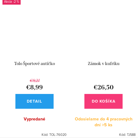
-2 %
Tolo Športové autíčko
Zámok v kufríku
€9,21
€8,99
€26,50
DETAIL
DO KOŠÍKA
Vypredané
Odosielame do 4 pracovných
dní
>5 ks
Kód:
TOL-76020
Kód:
TJ588