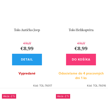
Tolo Autíčko Jeep
Tolo Helikoptéra
€9,21
€9,21
€8,99
€8,99
DETAIL
DO KOŠÍKA
Vypredané
Odosielame do 4 pracovných
dní
1 ks
Kód:
TOL-76017
Kód:
TOL-76016
-2 %
-2 %