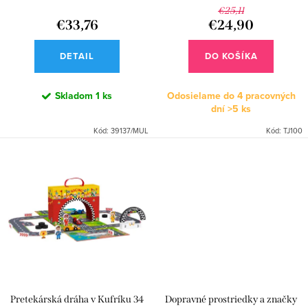
d
k
€25,11
u
€33,76
€24,90
t
k
o
DETAIL
DO KOŠÍKA
t
v
o
Skladom
1 ks
Odosielame do 4 pracovných
dní
>5 ks
v
Kód:
39137/MUL
Kód:
TJ100
Pretekárská dráha v Kufríku 34
Dopravné prostriedky a značky