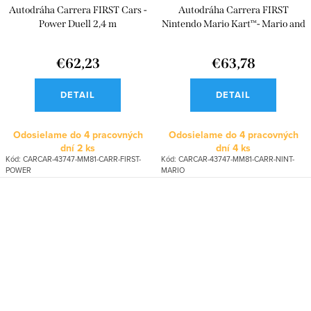
Autodráha Carrera FIRST Cars -
Autodráha Carrera FIRST
Power Duell 2,4 m
Nintendo Mario Kart™- Mario and
Yoshi 2,4 m
€62,23
€63,78
DETAIL
DETAIL
Odosielame do 4 pracovných
Odosielame do 4 pracovných
dní
2 ks
dní
4 ks
Kód:
CARCAR-43747-MM81-CARR-FIRST-
Kód:
CARCAR-43747-MM81-CARR-NINT-
POWER
MARIO