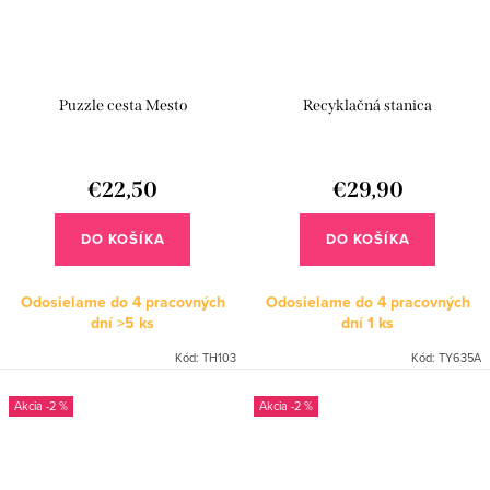
Puzzle cesta Mesto
Recyklačná stanica
€22,50
€29,90
DO KOŠÍKA
DO KOŠÍKA
Odosielame do 4 pracovných
Odosielame do 4 pracovných
dní
>5 ks
dní
1 ks
Kód:
TH103
Kód:
TY635A
-2 %
-2 %