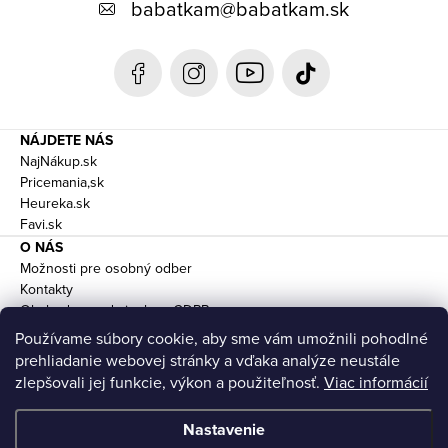
babatkam
@
babatkam.sk
t
i
e
NÁJDETE NÁS
NajNákup.sk
Pricemania,sk
Heureka.sk
Favi.sk
O NÁS
Možnosti pre osobný odber
Kontakty
Obchodne podmienky a GDPR
Doprava
Používame súbory cookie, aby sme vám umožnili pohodlné
prehliadanie webovej stránky a vďaka analýze neustále
zlepšovali jej funkcie, výkon a použiteľnosť.
Viac informácií
Nastavenie