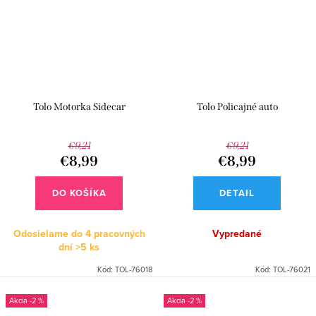
Tolo Motorka Sidecar
Tolo Policajné auto
€9,21
€9,21
€8,99
€8,99
DO KOŠÍKA
DETAIL
Odosielame do 4 pracovných
Vypredané
dní
>5 ks
Kód:
TOL-76018
Kód:
TOL-76021
-2 %
-2 %