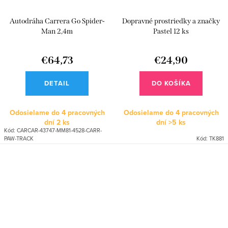
Autodráha Carrera Go Spider-
Dopravné prostriedky a značky
Man 2,4m
Pastel 12 ks
€64,73
€24,90
DETAIL
DO KOŠÍKA
Odosielame do 4 pracovných
Odosielame do 4 pracovných
dní
2 ks
dní
>5 ks
Kód:
CARCAR-43747-MM81-4528-CARR-
PAW-TRACK
Kód:
TK881