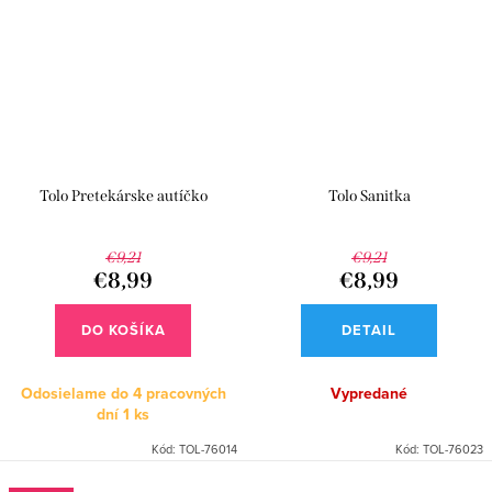
Tolo Pretekárske autíčko
Tolo Sanitka
€9,21
€9,21
€8,99
€8,99
DO KOŠÍKA
DETAIL
Odosielame do 4 pracovných
Vypredané
dní
1 ks
Kód:
TOL-76014
Kód:
TOL-76023