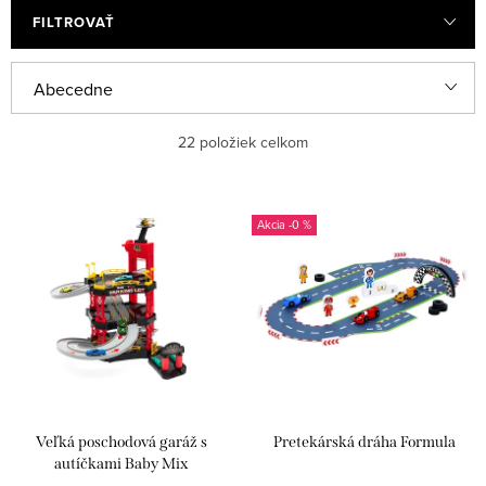
FILTROVAŤ
R
Abecedne
a
Najlacnejšie
22
položiek celkom
d
e
Najdrahšie
V
n
-0 %
ý
Najpredávanejšie
i
p
e
i
p
s
r
p
o
r
d
Veľká poschodová garáž s
Pretekárská dráha Formula
o
u
autíčkami Baby Mix