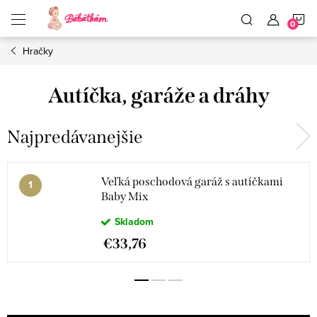
Prejsť
N
na
obsah
Hračky
K
Autíčka, garáže a dráhy
Najpredávanejšie
Veľká poschodová garáž s autíčkami
Baby Mix
Skladom
€33,76