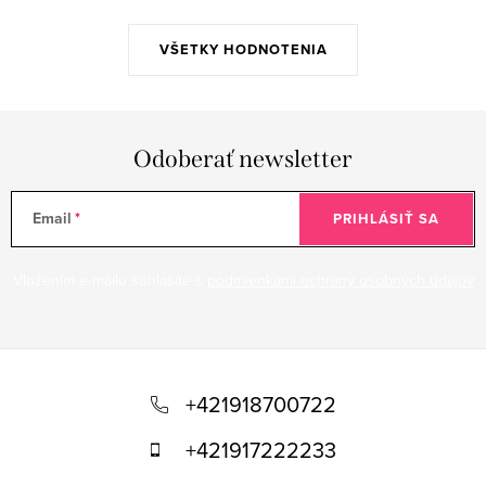
p
i
VŠETKY HODNOTENIA
s
u
Odoberať newsletter
Email
PRIHLÁSIŤ SA
Vložením e-mailu súhlasíte s
podmienkami ochrany osobných údajov
Z
á
+421918700722
p
+421917222233
ä