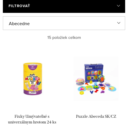
FILTROVAŤ
R
Abecedne
a
Najlacnejšie
15
položiek celkom
d
e
Najdrahšie
V
n
ý
Najpredávanejšie
i
p
e
i
p
s
r
p
o
r
d
Fixky Umývateľné s
Puzzle Abeceda SK/CZ
o
u
univerzálnym hrotom 24 ks