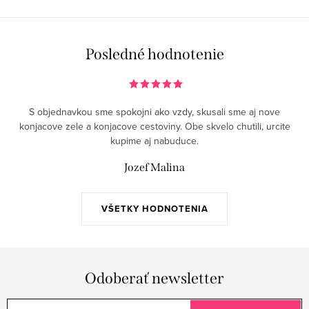
v
l
á
Posledné hodnotenie
d
a
c
S objednavkou sme spokojni ako vzdy, skusali sme aj nove
i
konjacove zele a konjacove cestoviny. Obe skvelo chutili, urcite
e
kupime aj nabuduce.
p
Jozef Malina
r
v
k
VŠETKY HODNOTENIA
y
v
ý
Odoberať newsletter
p
i