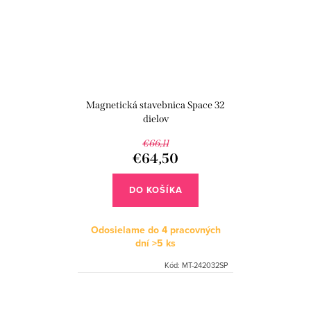
Magnetická stavebnica Space 32
dielov
€66,11
€64,50
DO KOŠÍKA
Odosielame do 4 pracovných
dní
>5 ks
Kód:
MT-242032SP
O