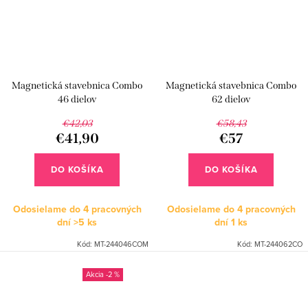
Magnetická stavebnica Combo
Magnetická stavebnica Combo
46 dielov
62 dielov
€42,03
€58,43
€41,90
€57
DO KOŠÍKA
DO KOŠÍKA
Odosielame do 4 pracovných
Odosielame do 4 pracovných
dní
>5 ks
dní
1 ks
Kód:
MT-244046COM
Kód:
MT-244062CO
-2 %