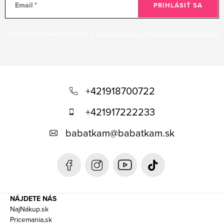
s
Email
PRIHLÁSIŤ SA
u
Vložením e-mailu súhlasíte s
podmienkami ochrany osobných údajov
Z
á
+421918700722
p
+421917222233
ä
babatkam
@
babatkam.sk
t
i
e
NÁJDETE NÁS
NajNákup.sk
Pricemania,sk