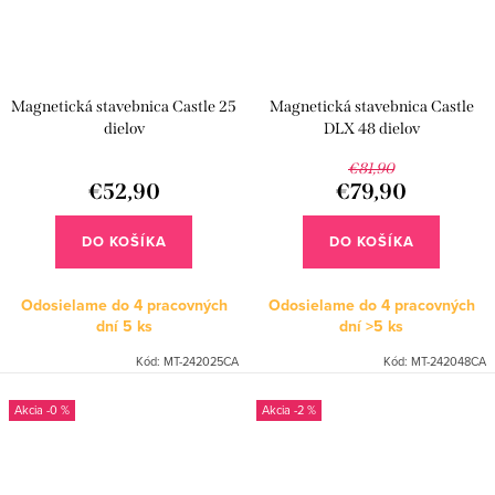
Magnetická stavebnica Castle 25
Magnetická stavebnica Castle
dielov
DLX 48 dielov
€81,90
€52,90
€79,90
DO KOŠÍKA
DO KOŠÍKA
Odosielame do 4 pracovných
Odosielame do 4 pracovných
dní
5 ks
dní
>5 ks
Kód:
MT-242025CA
Kód:
MT-242048CA
-0 %
-2 %