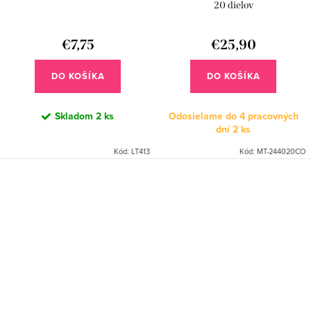
20 dielov
€7,75
€25,90
DO KOŠÍKA
DO KOŠÍKA
Skladom
2 ks
Odosielame do 4 pracovných
dní
2 ks
Kód:
LT413
Kód:
MT-244020CO