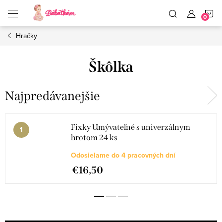
Prejsť
N
na
obsah
Hračky
K
Škôlka
Najpredávanejšie
Fixky Umývateľné s univerzálnym
hrotom 24 ks
Odosielame do 4 pracovných dní
€16,50