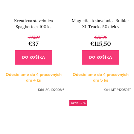
Kreatívna stavebnica
Magnetická stavebnica Builder
Spaghetteez 100 ks
XL Trucks 50 dielov
€37,93
€117,36
€37
€115,50
DO KOŠÍKA
DO KOŠÍKA
Odosielame do 4 pracovných
Odosielame do 4 pracovných
dní
4 ks
dní
5 ks
Kód:
SG-102008-6
Kód:
MT-242050TR
-2 %