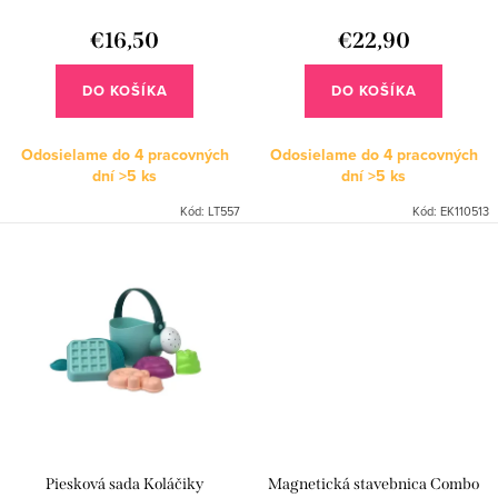
d
k
u
€16,50
€22,90
t
k
o
DO KOŠÍKA
DO KOŠÍKA
t
v
o
Odosielame do 4 pracovných
Odosielame do 4 pracovných
dní
>5 ks
dní
>5 ks
v
Kód:
LT557
Kód:
EK110513
Piesková sada Koláčiky
Magnetická stavebnica Combo