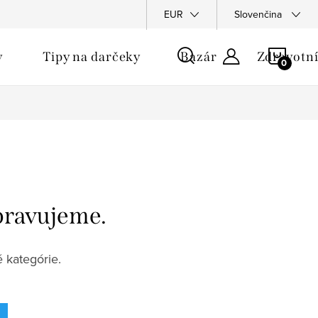
u
EUR
Slovenčina
NÁKU
y
Tipy na darčeky
Bazár
Zdravotní
KOŠÍ
pravujeme.
 kategórie.