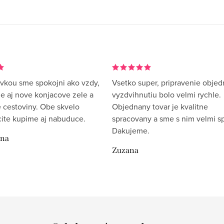
vkou sme spokojni ako vzdy,
Vsetko super, pripravenie objed
me aj nove konjacove zele a
vyzdvihnutiu bolo velmi rychle.
 cestoviny. Obe skvelo
Objednany tovar je kvalitne
rcite kupime aj nabuduce.
spracovany a sme s nim velmi sp
Dakujeme.
ina
Zuzana