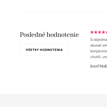
Posledné hodnotenie
S objedna
skusali s
VŠETKY HODNOTENIA
konjacove
chutili, u
Jozef Mal