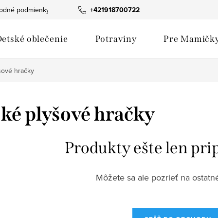
odné podmienky
Fotogaléria produktov
+421918700722
Hodnotenie obchod
etské oblečenie
Potraviny
Pre Mamičk
šové hračky
ké plyšové hračky
Produkty ešte len pri
Môžete sa ale pozrieť na ostatné