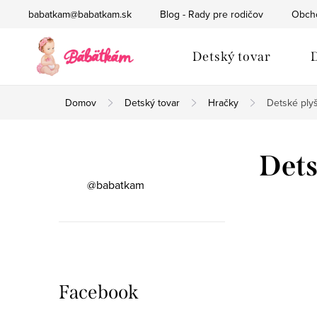
Prejsť
babatkam@babatkam.sk
Blog - Rady pre rodičov
Obch
na
obsah
Detský tovar
D
Domov
Detský tovar
Hračky
Detské ply
B
Dets
o
@babatkam
č
n
ý
Facebook
p