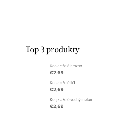
a
n
e
l
Top 3 produkty
Konjac želé hrozno
€2,69
Konjac želé liči
€2,69
Konjac želé vodný melón
€2,69