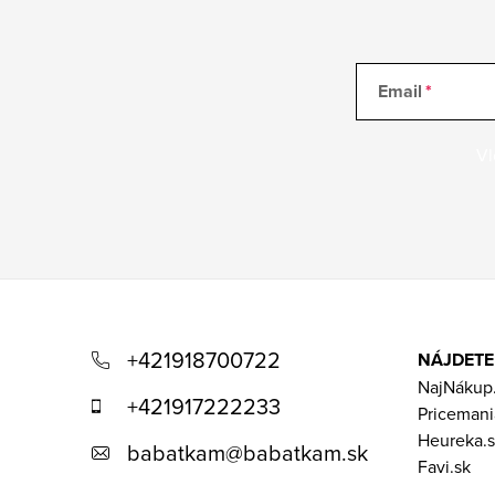
Email
Vl
Z
á
+421918700722
NÁJDETE
p
NajNákup
+421917222233
Pricemani
ä
Heureka.s
babatkam
@
babatkam.sk
t
Favi.sk