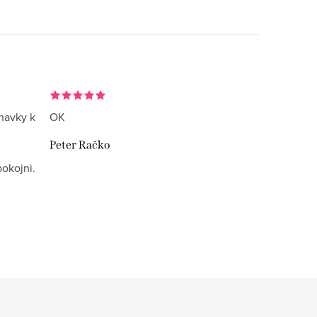
navky k
OK
Peter Račko
okojni.