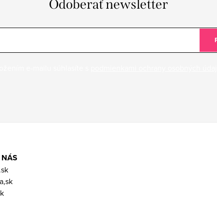
Odoberať newsletter
ožením e-mailu súhlasíte s
podmienkami ochrany osobných úda
 NÁS
.sk
a,sk
k