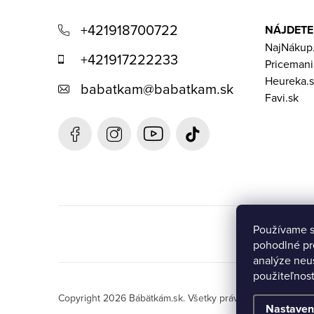
á
+421918700722
NÁJDETE
p
NajNákup
+421917222233
Pricemani
ä
Heureka.s
babatkam
@
babatkam.sk
t
Favi.sk
i
e
Používame s
pohodlné pr
analýze neus
použiteľnos
Copyright 2026
Bábätkám.sk
. Všetky práva vyhradené.
Upr
Nastaven