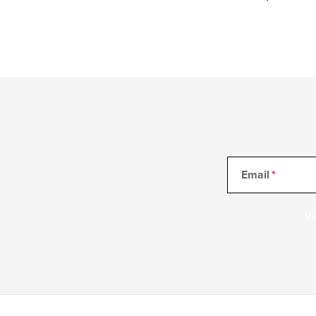
Email
Vl
Z