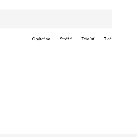
Opýtať sa
Strážiť
Zdieľať
Tlač