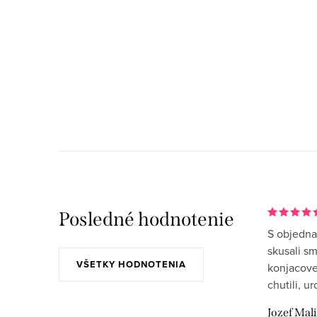
Posledné hodnotenie
S objedna
skusali s
VŠETKY HODNOTENIA
konjacove
chutili, u
Jozef Mal