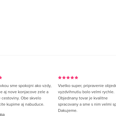
vkou sme spokojni ako vzdy,
Vsetko super, pripravenie objed
me aj nove konjacove zele a
vyzdvihnutiu bolo velmi rychle.
 cestoviny. Obe skvelo
Objednany tovar je kvalitne
rcite kupime aj nabuduce.
spracovany a sme s nim velmi sp
Dakujeme.
ina