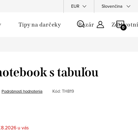
u
EUR
Slovenčina
NÁKU
y
Tipy na darčeky
Bazár
Zdravotní
KOŠÍ
otebook s tabuľou
Kód:
TH819
Podrobnosti hodnotenia
…
.8.2026