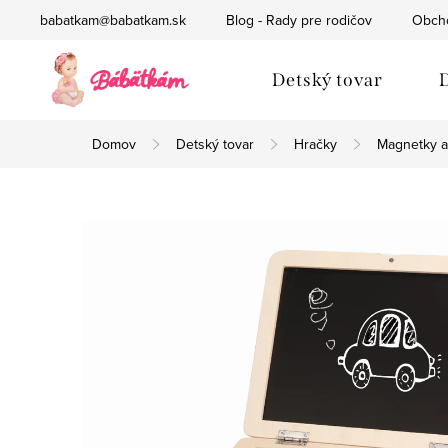
Prejsť
babatkam@babatkam.sk
Blog - Rady pre rodičov
Obch
na
obsah
Detský tovar
D
Domov
Detský tovar
Hračky
Magnetky a