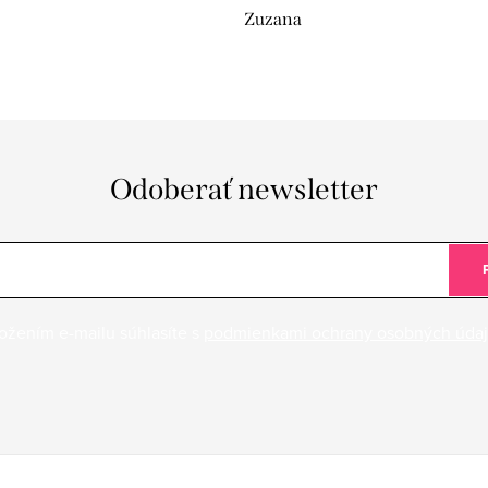
Zuzana
Odoberať newsletter
ožením e-mailu súhlasíte s
podmienkami ochrany osobných úda