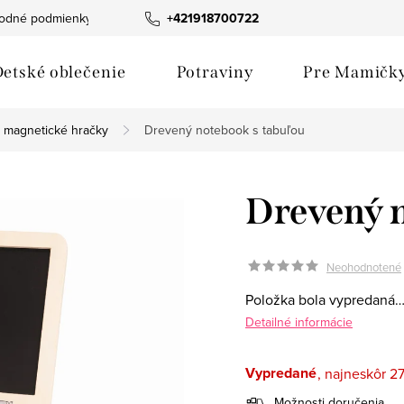
odné podmienky
Fotogaléria produktov
+421918700722
Hodnotenie obchod
etské oblečenie
Potraviny
Pre Mamičk
 magnetické hračky
Drevený notebook s tabuľou
Drevený n
Neohodnotené
Položka bola vypredaná
Detailné informácie
Vypredané
27
Možnosti doručenia