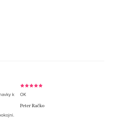
navky k
OK
Peter Račko
okojni.