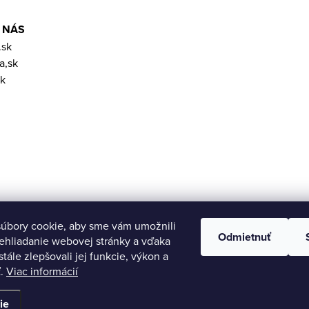
 NÁS
.sk
a,sk
k
úbory cookie, aby sme vám umožnili
Odmietnuť
ehliadanie webovej stránky a vďaka
tále zlepšovali jej funkcie, výkon a
ť.
Viac informácií
aviť nastavenie cookies
ie