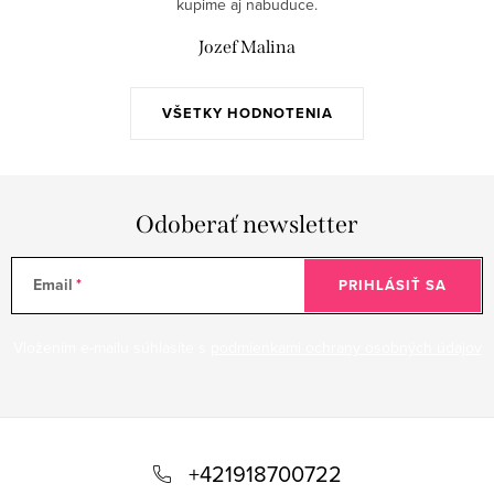
kupime aj nabuduce.
Jozef Malina
VŠETKY HODNOTENIA
Odoberať newsletter
Email
PRIHLÁSIŤ SA
Vložením e-mailu súhlasíte s
podmienkami ochrany osobných údajov
Z
á
+421918700722