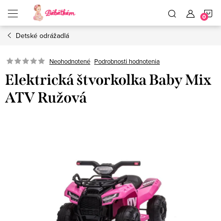
Prejsť
N
na
obsah
Detské odrážadlá
K
Neohodnotené
Podrobnosti hodnotenia
Elektrická štvorkolka Baby Mix
ATV Ružová