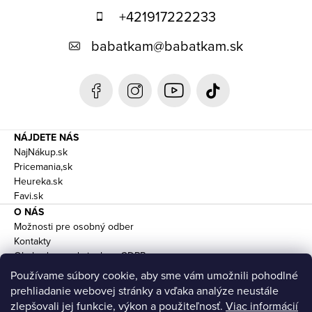
p
+421917222233
ä
babatkam
@
babatkam.sk
t
i
e
NÁJDETE NÁS
NajNákup.sk
Pricemania,sk
Heureka.sk
Favi.sk
O NÁS
Možnosti pre osobný odber
Kontakty
Obchodne podmienky a GDPR
Doprava
Používame súbory cookie, aby sme vám umožnili pohodlné
prehliadanie webovej stránky a vďaka analýze neustále
zlepšovali jej funkcie, výkon a použiteľnosť.
Viac informácií