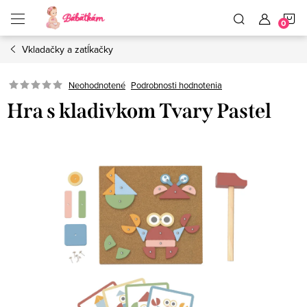
Prejsť
N
na
obsah
Vkladačky a zatĺkačky
K
Neohodnotené
Podrobnosti hodnotenia
Hra s kladivkom Tvary Pastel