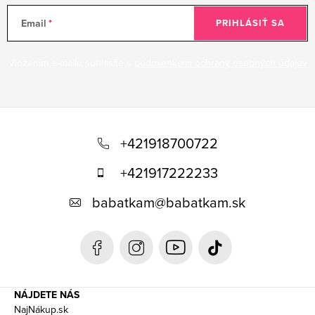
Email
PRIHLÁSIŤ SA
Vložením e-mailu súhlasíte s
podmienkami ochrany osobných údajov
Z
á
+421918700722
p
+421917222233
ä
babatkam
@
babatkam.sk
t
i
e
NÁJDETE NÁS
NajNákup.sk