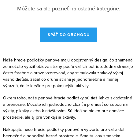
Môžete sa ale pozrieť na ostatné kategórie.
SPÄŤ DO OBCHODU
Naše hracie podložky penové majú obojstranný design, čo znamená,
že môžete využiť obidve strany podľa vašich potrieb. Jedna strana je
často farebne a hravo vzorovaná, aby stimulovala zrakový vývoj
vášho dieťaťa, zatiaľ čo druhá strana je jednofarebná a menej
výrazná, čo je ideálne pre pokojnejšie aktivity.
Okrem toho, naše penové hracie podložky sú tiež ľahko skladateľné
a prenosné. Môžete ich jednoducho zložiť a preniesť so sebou na
výlety, pikniky alebo k návštevám. Sú ideálne nielen pre domáce
prostredie, ale aj pre vonkajšie aktivity.
Nakupujte naše hracie podložky penové a vytvorte pre vaše deti
bezpečné a pohodlné herné prostredie. Sme tu, aby sme vám