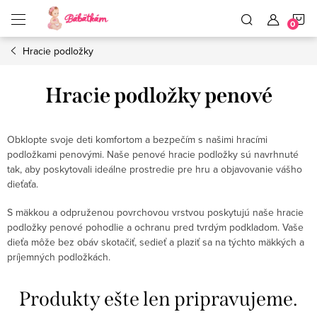
Prejsť
N
na
obsah
Hracie podložky
K
Hracie podložky penové
Obklopte svoje deti komfortom a bezpečím s našimi hracími
podložkami penovými. Naše penové hracie podložky sú navrhnuté
tak, aby poskytovali ideálne prostredie pre hru a objavovanie vášho
dieťaťa.
S mäkkou a odpruženou povrchovou vrstvou poskytujú naše hracie
podložky penové pohodlie a ochranu pred tvrdým podkladom. Vaše
dieťa môže bez obáv skotačiť, sedieť a plaziť sa na týchto mäkkých a
príjemných podložkách.
Produkty ešte len pripravujeme.