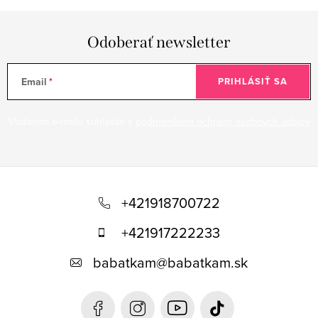
Odoberať newsletter
Email
PRIHLÁSIŤ SA
Vložením e-mailu súhlasíte s
podmienkami ochrany osobných údajov
Z
á
+421918700722
p
+421917222233
ä
babatkam
@
babatkam.sk
t
i