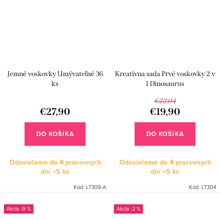
Jemné voskovky Umývateľné 36
Kreatívna sada Prvé voskovky 2 v
ks
1 Dinosaurus
€22,04
€27,90
€19,90
DO KOŠÍKA
DO KOŠÍKA
Odosielame do 4 pracovných
Odosielame do 4 pracovných
dní
>5 ks
dní
>5 ks
Kód:
LT309-A
Kód:
LT304
-9 %
-2 %