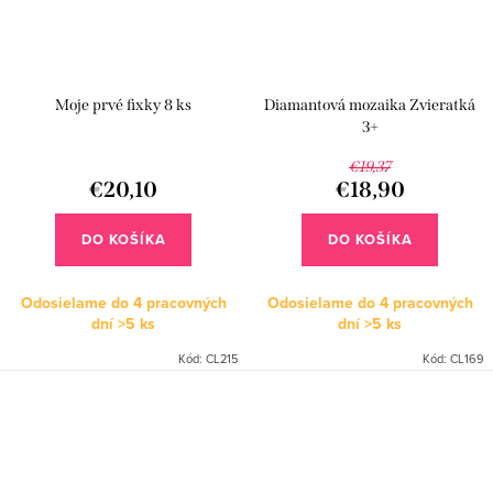
Moje prvé fixky 8 ks
Diamantová mozaika Zvieratká
3+
€19,37
€20,10
€18,90
DO KOŠÍKA
DO KOŠÍKA
Odosielame do 4 pracovných
Odosielame do 4 pracovných
dní
>5 ks
dní
>5 ks
Kód:
CL215
Kód:
CL169