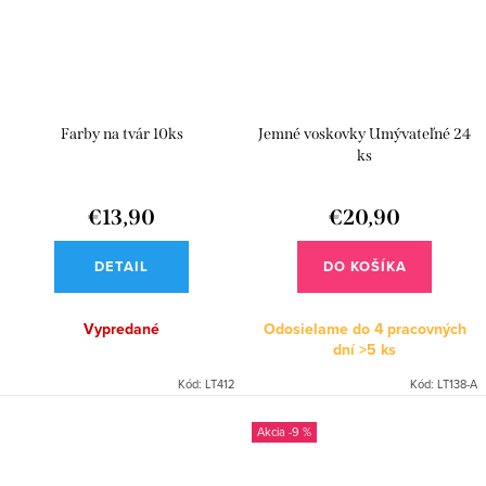
Farby na tvár 10ks
Jemné voskovky Umývateľné 24
ks
€13,90
€20,90
DETAIL
DO KOŠÍKA
Vypredané
Odosielame do 4 pracovných
dní
>5 ks
Kód:
LT412
Kód:
LT138-A
-9 %