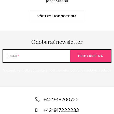
Jozef Malina
ý
p
i
VŠETKY HODNOTENIA
s
u
Odoberať newsletter
Email
PRIHLÁSIŤ SA
Vložením e-mailu súhlasíte s
podmienkami ochrany osobných údajov
Z
á
+421918700722
p
+421917222233