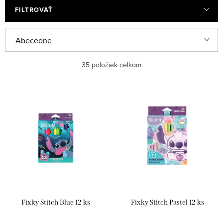
FILTROVAŤ
R
Abecedne
a
Najlacnejšie
35
položiek celkom
d
e
Najdrahšie
V
n
ý
Najpredávanejšie
i
p
e
i
p
s
r
p
o
r
d
Fixky Stitch Blue 12 ks
Fixky Stitch Pastel 12 ks
o
u