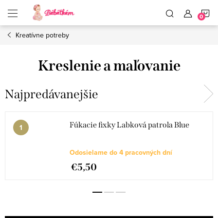
Prejsť
N
na
obsah
Kreatívne potreby
K
Kreslenie a maľovanie
Najpredávanejšie
Fúkacie fixky Labková patrola Blue
Odosielame do 4 pracovných dní
€5,50