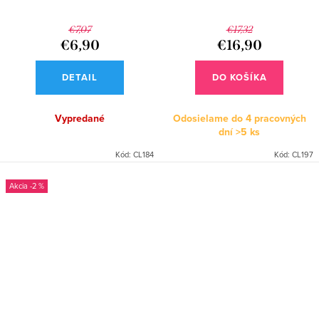
€7,07
€17,32
€6,90
€16,90
DETAIL
DO KOŠÍKA
Vypredané
Odosielame do 4 pracovných
dní
>5 ks
Kód:
CL184
Kód:
CL197
-2 %