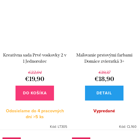
Kreatívna sada Prvé voskovky 2 v
Maľovanie prstovými farbami
1 Jednorožec
Domáce zvieratká 3+
€22,04
€19,37
€19,90
€18,90
DO KOŠÍKA
DETAIL
Odosielame do 4 pracovných
Vypredané
dní
>5 ks
Kód:
LT305
Kód:
CL160