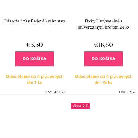
Fúkacie fixky Ľadové kráľovstvo
Fixky Umývateľné s
univerzálnym hrotom 24 ks
€5,50
€16,50
DO KOŠÍKA
DO KOŠÍKA
Odosielame do 4 pracovných
Odosielame do 4 pracovných
dní
1 ks
dní
>5 ks
Kód:
2090-0L
Kód:
LT557
-2 %