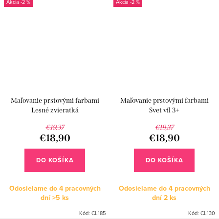
-2 %
-2 %
Maľovanie prstovými farbami
Maľovanie prstovými farbami
Lesné zvieratká
Svet víl 3+
€19,37
€19,37
€18,90
€18,90
DO KOŠÍKA
DO KOŠÍKA
Odosielame do 4 pracovných
Odosielame do 4 pracovných
dní
>5 ks
dní
2 ks
Kód:
CL185
Kód:
CL130