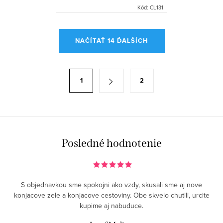
Kód:
CL131
O
NAČÍTAŤ 14 ĎALŠÍCH
v
l
á
S
1
2
d
t
a
r
c
á
i
n
e
k
Posledné hodnotenie
p
o
r
v
v
a
S objednavkou sme spokojni ako vzdy, skusali sme aj nove
k
n
konjacove zele a konjacove cestoviny. Obe skvelo chutili, urcite
y
kupime aj nabuduce.
i
v
e