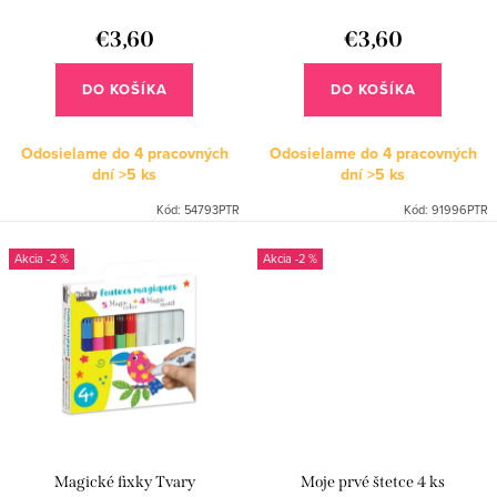
d
k
u
€3,60
€3,60
t
k
o
DO KOŠÍKA
DO KOŠÍKA
t
v
o
Odosielame do 4 pracovných
Odosielame do 4 pracovných
dní
>5 ks
dní
>5 ks
v
Kód:
54793PTR
Kód:
91996PTR
-2 %
-2 %
Magické fixky Tvary
Moje prvé štetce 4 ks