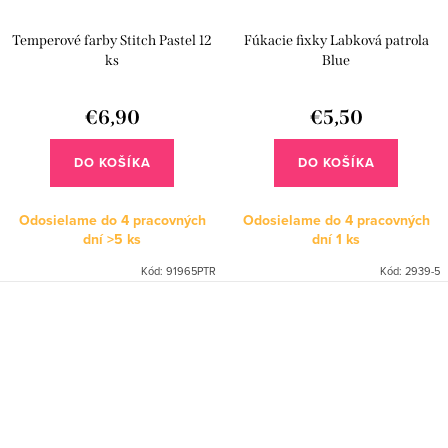
Temperové farby Stitch Pastel 12
Fúkacie fixky Labková patrola
ks
Blue
€6,90
€5,50
DO KOŠÍKA
DO KOŠÍKA
Odosielame do 4 pracovných
Odosielame do 4 pracovných
dní
>5 ks
dní
1 ks
Kód:
91965PTR
Kód:
2939-5