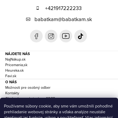
p
+421917222233
ä
babatkam
@
babatkam.sk
t
i
e
NÁJDETE NÁS
NajNákup.sk
Pricemania,sk
Heureka.sk
Favi.sk
O NÁS
Možnosti pre osobný odber
Kontakty
Obchodne podmienky a GDPR
Doprava
Používame súbory cookie, aby sme vám umožnili pohodlné
prehliadanie webovej stránky a vďaka analýze neustále
zlepšovali jej funkcie, výkon a použiteľnosť.
Viac informácií