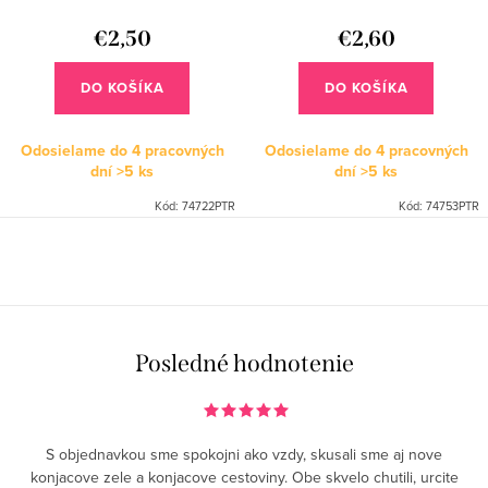
d
k
u
€2,50
€2,60
t
k
o
DO KOŠÍKA
DO KOŠÍKA
t
v
o
Odosielame do 4 pracovných
Odosielame do 4 pracovných
dní
>5 ks
dní
>5 ks
v
Kód:
74722PTR
Kód:
74753PTR
O
v
l
á
Posledné hodnotenie
d
a
c
S objednavkou sme spokojni ako vzdy, skusali sme aj nove
i
konjacove zele a konjacove cestoviny. Obe skvelo chutili, urcite