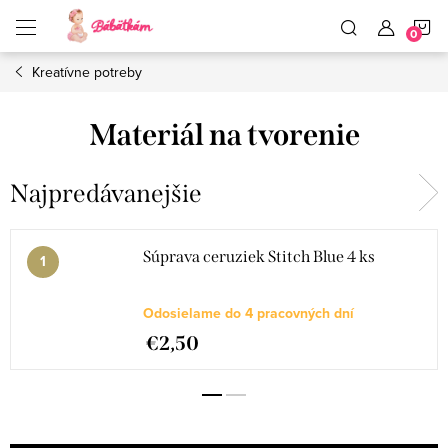
Prejsť
N
na
obsah
Kreatívne potreby
K
Materiál na tvorenie
Najpredávanejšie
Súprava ceruziek Stitch Blue 4 ks
Odosielame do 4 pracovných dní
€2,50