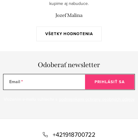
e
kupime aj nabuduce.
p
Jozef Malina
r
v
k
VŠETKY HODNOTENIA
y
v
ý
Odoberať newsletter
p
i
s
Email
PRIHLÁSIŤ SA
u
Vložením e-mailu súhlasíte s
podmienkami ochrany osobných údajov
Z
á
+421918700722