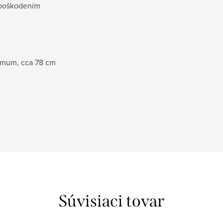
d poškodením
imum, cca 78 cm
Súvisiaci tovar