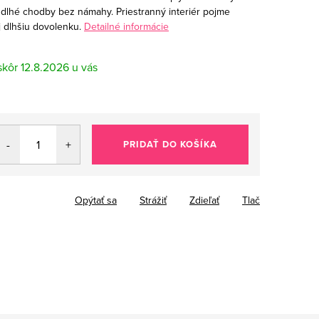
j dlhé chodby bez námahy. Priestranný interiér pojme
j dlhšiu dovolenku.
Detailné informácie
12.8.2026
PRIDAŤ DO KOŠÍKA
Opýtať sa
Strážiť
Zdieľať
Tlač