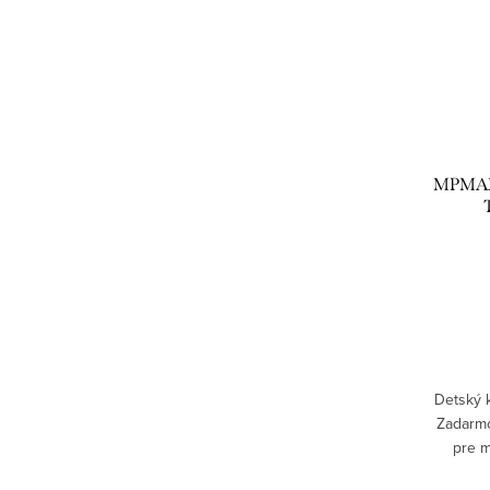
MPMAX 
Detský k
Zadarmo
pre m
cestovať