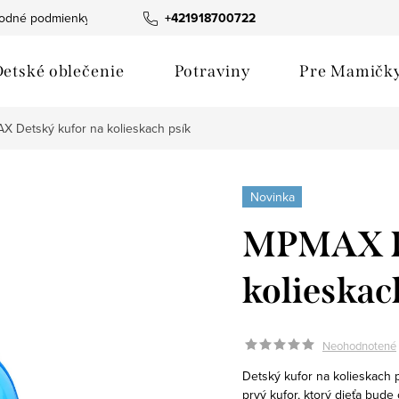
odné podmienky
Fotogaléria produktov
+421918700722
Hodnotenie obchod
etské oblečenie
Potraviny
Pre Mamičk
 Detský kufor na kolieskach psík
Novinka
MPMAX De
kolieskac
Neohodnotené
Detský kufor na kolieskach 
prvý kufor, ktorý dieťa bude