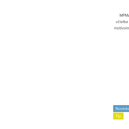
MPMA
včielka
motívom 
sa 
Novink
Tip