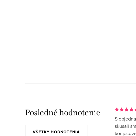
Posledné hodnotenie
S objedna
skusali s
VŠETKY HODNOTENIA
konjacove