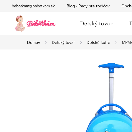
Prejsť
babatkam@babatkam.sk
Blog - Rady pre rodičov
Obch
na
obsah
Detský tovar
D
Domov
Detský tovar
Detské kufre
MPMAX