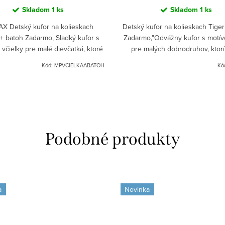
Skladom
1 ks
Skladom
1 ks
X Detský kufor na kolieskach
Detský kufor na kolieskach Tiger
 + batoh Zadarmo, Sladký kufor s
Zadarmo,"Odvážny kufor s motív
včielky pre malé dievčatká, ktoré
pre malých dobrodruhov, ktor
tešia na každý výlet. Ku kufru
cestovať s gráciou. V cene je zah
Kód:
MPVCIELKAABATOH
Kó
dostanete zadarmo aj...
zodpovedajúci detský...
a
Novinka