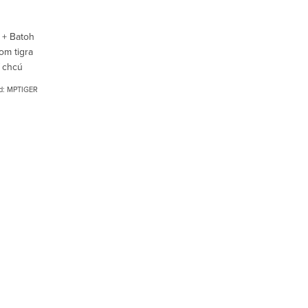
 + Batoh
om tigra
í chcú
rnutý aj
d:
MPTIGER