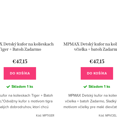
Detský kufor na kolieskach
MPMAX Detský kufor na kol
Tiger + Batoh Zadarmo
včielka + batoh Zadar
€47,15
€47,15
DO KOŠÍKA
DO KOŠÍKA
Skladom
1 ks
Skladom
1 ks
ufor na kolieskach Tiger + Batoh
MPMAX Detský kufor na kolie
,"Odvážny kufor s motívom tigra
včielka + batoh Zadarmo, Sladký
alých dobrodruhov, ktorí chcú
motívom včielky pre malé dievčat
 s gráciou. V cene je zahrnutý aj
sa tešia na každý výlet. Ku k
Kód:
MPTIGER
Kód:
MPVCIE