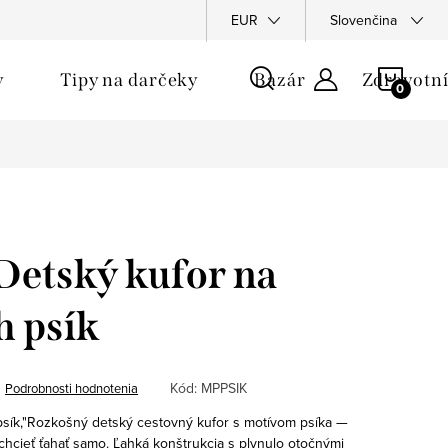
u
EUR
Slovenčina
NÁKU
y
Tipy na darčeky
Bazár
Zdravotní
KOŠÍ
tský kufor na
h psík
Kód:
MPPSIK
Podrobnosti hodnotenia
psík,"Rozkošný detský cestovný kufor s motívom psíka —
 chcieť ťahať samo. Ľahká konštrukcia s plynulo otočnými