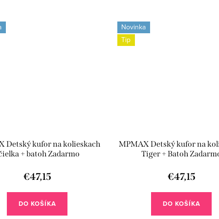
a
Novinka
Tip
Detský kufor na kolieskach
MPMAX Detský kufor na kol
čielka + batoh Zadarmo
Tiger + Batoh Zadarm
€47,15
€47,15
DO KOŠÍKA
DO KOŠÍKA