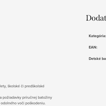
Dodat
Kategória
EAN
:
Detské ba
lety, školské či predškolské
ňa požiadavky príručnej batožiny
u odolného voči poškodeniu.