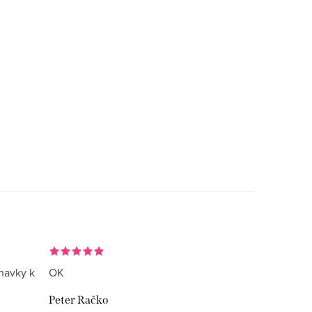
navky k
OK
Peter Račko