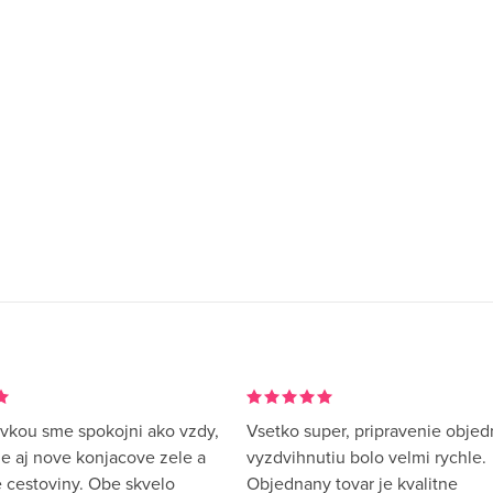
zodpovedajúci detský...
dostanete zadarmo aj...
vkou sme spokojni ako vzdy,
Vsetko super, pripravenie objed
me aj nove konjacove zele a
vyzdvihnutiu bolo velmi rychle.
 cestoviny. Obe skvelo
Objednany tovar je kvalitne