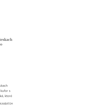
ieskach
mo
skach
 kufor s
ká, ktoré
ufru
LKAABATOH